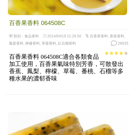
百香果香料 064508C
類別：
食品香料
2014/04/19 21:26:50
百香果香料
,
香蕉香料
,
鳳梨香料
,
檸檬香料
,
草莓香料
,
紅石榴香料
26835
百香果香料 064508C適合各類食品
4.02
out
加工使用，百香果氣味特別芳香，可散發出
of 5
香蕉、鳳梨、檸檬、草莓、番桃、石榴等多
種水果的濃郁香味