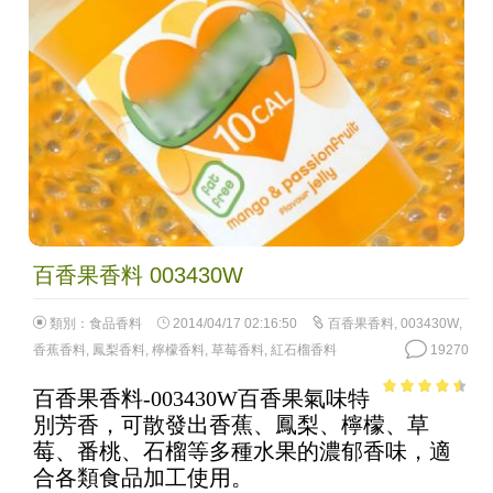
百香果香料 003430W
類別：
食品香料
2014/04/17 02:16:50
百香果香料
,
003430W
,
香蕉香料
,
鳳梨香料
,
檸檬香料
,
草莓香料
,
紅石榴香料
19270
百香果香料-003430W百香果氣味特
3.98
out
別芳香，可散發出香蕉、鳳梨、檸檬、草
of 5
莓、番桃、石榴等多種水果的濃郁香味，適
合各類食品加工使用。