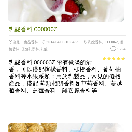
乳酸香料 000006Z
類別：
食品香料
2014/04/06 10:34:29
乳酸香料
,
000006Z
,
優
格香料
,
優酪乳香料
,
乳酸
5724
乳酸香料 000006Z 帶有微淡的清
4.5
out of
香，可以搭配檸檬香料、柳橙香料、葡萄柚
5
香料等水果系類；用於乳製品，常見的優格
產品，搭配 莓類相關香料如草莓香料、蔓越
莓香料、藍莓香料、黑嘉麗香料等