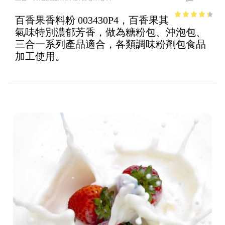
百香果香料粉 003430P4，百香果其
3.85
out
氣味特別濃郁芳香，做為糖粉包、沖泡包、
of 5
三合一系列產品適合，各類調味粉劑包食品
加工使用。