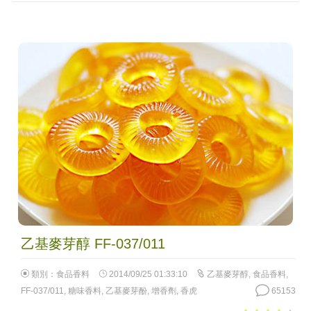
乙基麥芽醇 FF-037/011
類別：
食品香料
2014/09/25 01:33:10
乙基麥芽醇
,
食品香料
,
FF-037/011
,
糖味香料
,
乙基麥芽酚
,
增香劑
,
香虎
65153