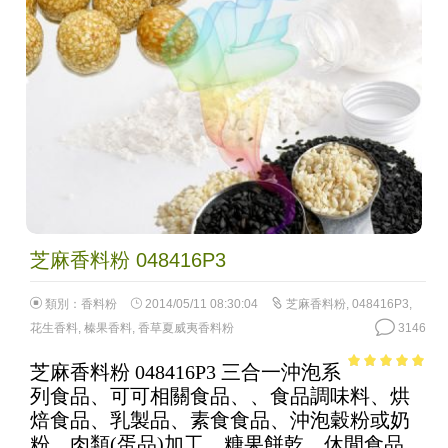
芝麻香料粉 048416P3
類別：
香料粉
2014/05/11 08:30:04
芝麻香料粉
,
048416P3
,
花生香料
,
榛果香料
,
香草夏威夷香料粉
3146
芝麻香料粉 048416P3 三合一沖泡系
4.88
out of
列食品、可可相關食品、、食品調味料、烘
5
焙食品、乳製品、素食食品、沖泡穀粉或奶
粉、肉類(蛋品)加工、糖果餅乾、休閒食品、