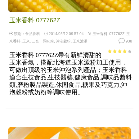
玉米香料 077762Z
類別：
食品香料
2014/05/12 09:57:04
玉米香料
,
077762Z
,
玉
米香料
,
玉米
,
三合一調味粉
,
沖泡穀粉
,
玉米濃湯
938
玉米香料 077762Z帶有新鮮清甜的
3.51
out
玉米香氣，搭配北海道玉米澱粉加工使用，
of 5
可做出頂級的玉米沖泡系列產品；玉米香料
適合生技食品,生技醫藥,健康食品,調味品醬料
類,磨粉製品製造,休閒食品,糖果及巧克力,沖
泡穀粉或奶粉等調味使用。