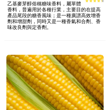
乙基麥芽醇俗稱糖味香料，屬單體
3.68
out
香料，普遍用於各種行業，主要目的在提高
of 5
產品尾段的糖香風味；是一種廣譜高效增香
劑和增甜劑，同時又是一種香氣和合劑、香
味改良劑與定香劑。