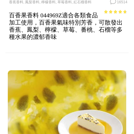
香蕉香料
,
鳳梨香料
,
檸檬香料
,
草莓香料
,
紅石榴香料
16514
百香果香料 044969Z適合各類食品
4.38
out of
加工使用，百香果氣味特別芳香，可散發出
5
香蕉、鳳梨、檸檬、草莓、番桃、石榴等多
種水果的濃郁香味