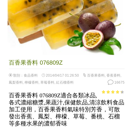
百香果香料 076809Z
類別：
食品香料
2014/04/17 01:26:50
百香果香料
,
香蕉香料
,
鳳梨香料
,
檸檬香料
,
草莓香料
,
紅石榴香料
16675
百香果香料 076809Z適合各類冰品,
3.6
out of
各式濃縮糖漿,果蔬汁,保健飲品,清涼飲料食品
5
加工使用，百香果香料氣味特別芳香，可散
發出香蕉、鳳梨、檸檬、草莓、番桃、石榴
等多種水果的濃郁香味