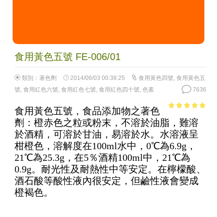
食用黃色五號 FE-006/01
類別：
著色劑
2014/06/03 00:38:25
食用黃色四號
,
食用黃色五
號
,
食用紅色六號
,
食用紅色七號
,
食用紅色四十號
,
色素
7636
食用黃色五號，食品添加物之著色
4.76
out of
劑：橙赤色之粒或粉末，不溶於油脂，難溶
5
於酒精，可溶於甘油，易溶於水。水溶液呈
柑橙色，溶解度在100ml水中，0℃為6.9g，
21℃為25.3g，在5％酒精100ml中，21℃為
0.9g。耐光性及耐熱性中等安定。在檸檬酸、
酒石酸等酸性液內很安定，但鹼性液會變成
橙褐色。