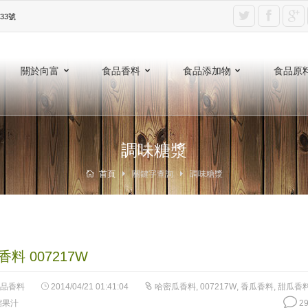
3號‎
關於向富
食品香料
食品添加物
食品原
調味糖漿
首頁
關鍵字查詢
調味糖漿
料 007217W
品香料
2014/04/21 01:41:04
哈密瓜香料
,
007217W
,
香瓜香料
,
甜瓜香
縮果汁
29