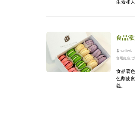
生素和人
食品添
wellwiz
食用紅色七
食品著
色劑使
義。