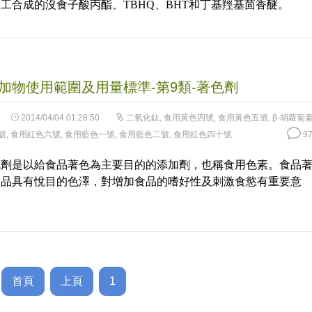
工合成的沒食子酸丙酯、TBHQ、BHT和丁基羥基茴香醚。
加物使用範圍及用量標準-第9類-著色劑
2014/04/04 01:28:50
二氧化鈦
,
食用黃色四號
,
食用黃色五號
,
β-胡蘿蔔
號
,
食用紅色六號
,
食用藍色一號
,
食用藍色二號
,
食用紅色四十號
97
色劑是以給食品著色為主要目的的添加劑，也稱食用色素。食品
食品具有悅目的色澤，對增加食品的嗜好性及刺激食慾有重要意
首頁
上頁
1