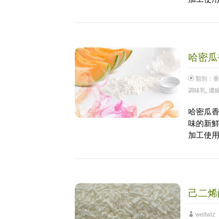
哈密瓜香
類別：
香
調味乳
,
濃
哈密瓜香
味的新
加工使
己二烯
wellwiz