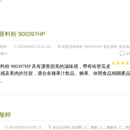
料粉 900397HP
料粉
2014/04/21 01:41:04
哈密瓜香料粉
,
900397HP
,
香瓜香料
,
甜瓜香
縮果汁
29
料粉 900397HP 具有濃香甜美的滋味感，帶有哈密瓜皮
4.51
out 
鮮感及果肉的甘甜，適合各種果汁飲品、糖果、休閒食品相關產
5
用。
酸鉀
2014/03/25 04:45:21
食品添加物
,
防腐劑
,
己二烯酸
,
己二烯酸鉀
,
己二烯