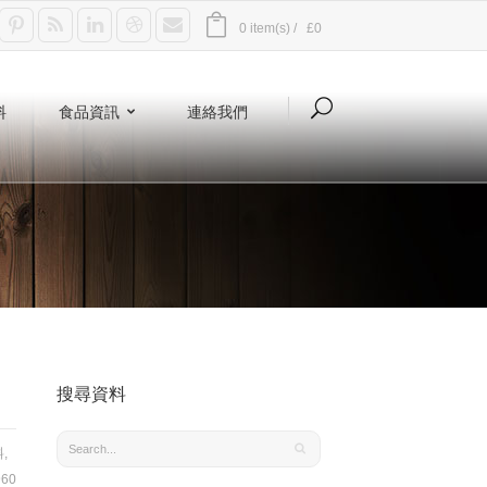
0 item(s) /
£0
料
食品資訊
連絡我們
搜尋資料
料
,
60