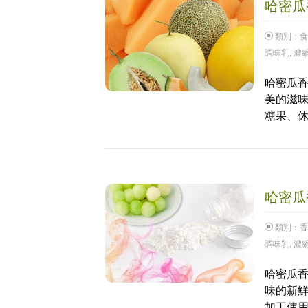
哈密瓜香
類別：
食
調味乳
,
濃
哈密瓜香
美的滋
糖果、
哈密瓜香
類別：
香
調味乳
,
濃
哈密瓜香
味的新
加工使