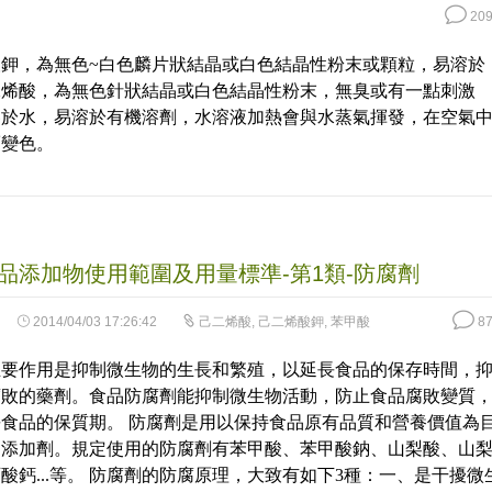
209
鉀，為無色~白色麟片狀結晶或白色結晶性粉末或顆粒，易溶於
二烯酸，為無色針狀結晶或白色結晶性粉末，無臭或有一點刺激
溶於水，易溶於有機溶劑，水溶液加熱會與水蒸氣揮發，在空氣
而變色。
品添加物使用範圍及用量標準-第1類-防腐劑
2014/04/03 17:26:42
己二烯酸
,
己二烯酸鉀
,
苯甲酸
87
主要作用是抑制微生物的生長和繁殖，以延長食品的保存時間，
腐敗的藥劑。食品防腐劑能抑制微生物活動，防止食品腐敗變質
食品的保質期。 防腐劑是用以保持食品原有品質和營養價值為
品添加劑。規定使用的防腐劑有苯甲酸、苯甲酸鈉、山梨酸、山
酸鈣...等。 防腐劑的防腐原理，大致有如下3種：一、是干擾微