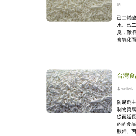
鈉
己二烯酸
水。己
臭，難
會氧化
台灣食
wellwiz
防腐劑
制物質
從而延長
的的食
酸鉀、丙