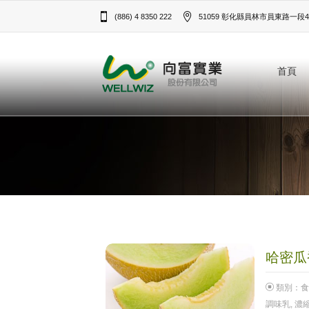
(886) 4 8350 222
51059 彰化縣員林市員東路一段43
首頁
哈密瓜香
類別：
食
調味乳
,
濃