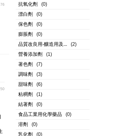
抗氧化劑
(0)
76
漂白劑
(0)
保色劑
(0)
中
膨脹劑
(0)
品質改良用-釀造用及...
(2)
營養添加劑
(1)
著色劑
(7)
調味劑
(3)
甜味劑
(6)
50
粘稠劑
(1)
抑
結著劑
(0)
，
食品工業用化學藥品
(0)
目
梨
溶劑
(0)
生
乳化劑
(0)