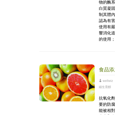
物的酶
白質凝
制其體
認為有
使用有
響消化
的使用
食品添
wellwiz
縮生育醇
抗氧化
要的防
能被相