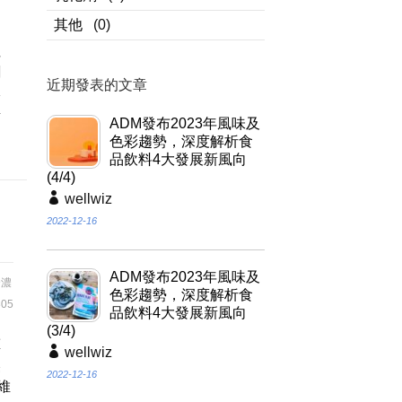
蛋
其他
(0)
抑
往
劑
近期發表的文章
影
素
ADM發布2023年風味及
色彩趨勢，深度解析食
品飲料4大發展新風向
(4/4)
wellwiz
2022-12-16
ADM發布2023年風味及
合濃
色彩趨勢，深度解析食
05
品飲料4大發展新風向
(3/4)
重
wellwiz
然
2022-12-16
維