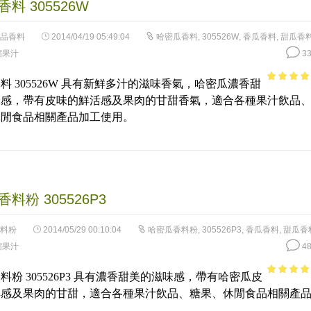
料 305526W
品香料
2014/04/19 05:49:04
哈密瓜香料
,
305526W
,
香瓜香料
,
甜瓜香
縮果汁
33
料 305526W 具有新鮮多汁的滋味香氣，哈密瓜濃香甜
4.04
out
味感，帶有皮味的鮮活感及果肉的甘甜香氣，適合各種果汁飲品
of 5
休閒食品相關產品加工使用。
料粉 305526P3
料粉
2014/05/29 00:10:04
哈密瓜香料粉
,
305526P3
,
香瓜香料
,
甜瓜香
縮果汁
48
料粉 305526P3 具有濃香甜美的滋味感，帶有哈密瓜皮
3.76
out
鮮感及果肉的甘甜，適合各種果汁飲品、糖果、休閒食品相關產
of 5
用。