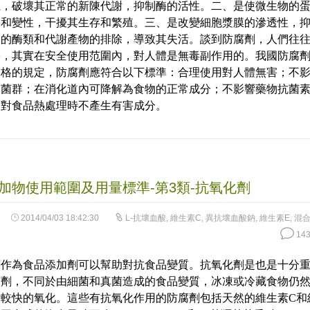
系，破壞其正常的新陳代謝，抑制酶的活性。二、是使微生物的
固和變性，干擾其生存和繁殖。三、是改變細胞漿膜的滲透性，
內的酶類和代謝產物的排除，導致其失活。談到防腐劑，人們往
害，其實在安全使用范圍內，對人體是無毒副作用的。我國防腐
嚴格的規定，防腐劑應符合以下標準：合理使用對人體無害；不
道菌群；在消化道內可降解為食物的正常成分；不影響藥物抗菌
；對食品熱處理時不產生有害成分。
加物使用範圍及用量標準-第3類-抗氧化劑
2014/04/03 18:42:30
L-抗壞血酸
,
維生素C
,
異抗壞血酸鈉
,
維生素E
,
混
143
劑作為食品添加劑可以幫助對抗食品變質。抗氧化劑是也是十分
腐劑，不同於由細菌和真菌造成的食品變質，冰凍或冷藏食物仍
對較快的氧化。這些有抗氧化作用的防腐劑包括天然的維生素C和