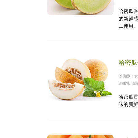
哈密瓜香
的新鮮
工使用
哈密瓜香
類別：
食
調味乳
,
濃
哈密瓜香
味的新