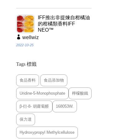
IFF推出非提煉自柑橘油
的柑橘類香料IFF
NEO™
wellwiz
2022-10-25
Tags 標籤
食品香料
食品添加物
Uridine-5-Monophosphate
檸檬酸鐵
β-衍-8- 胡蘿蔔醛
168053W.
保力達
Hydroxypropyl Methylcellulose