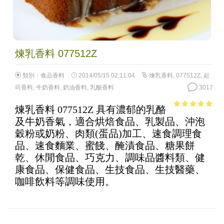
煉乳香料 077512Z
類別：
食品香料
2014/05/15 02:11:04
煉乳香料
,
077512Z
,
起
司香料
,
牛奶香料
,
奶油香料
,
乳酸香料
3017
煉乳香料 077512Z 具有濃郁的乳酪
4.83
out of
及牛奶香氣，適合烘焙食品、乳製品、沖泡
5
穀粉或奶粉、肉類(蛋品)加工、速食調理食
品、速食麵業、蜜餞、醃漬食品、糖果餅
乾、休閒食品、巧克力、調味品醬料類、健
康食品、保健食品、生技食品、生技醫藥、
咖啡飲料等調味使用。