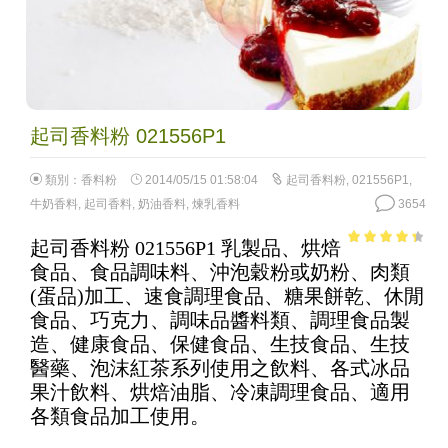
起司香料粉 021556P1
類別：
香料粉
2014/05/15 01:58:04
起司香料粉
,
021556P1
,
牛奶香料
,
起司香料
,
奶油香料
,
煉乳香料
3654
起司香料粉 021556P1 乳製品、烘焙
3.82
out
食品、食品調味料、沖泡穀粉或奶粉、肉類
of 5
(蛋品)加工、速食調理食品、糖果餅乾、休閒
食品、巧克力、調味品醬料類、調理食品製
造、健康食品、保健食品、生技食品、生技
醫藥、泡沫紅茶系列使用之飲料、各式冰品
果汁飲料、烘焙油脂、冷凍調理食品、適用
各類食品加工使用。