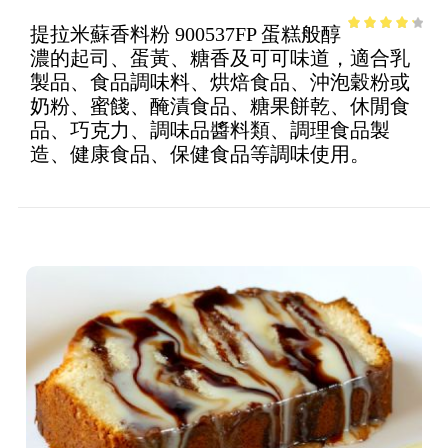
提拉米蘇香料粉 900537FP 蛋糕般醇
3.53
out
濃的起司、蛋黃、糖香及可可味道，適合乳
of 5
製品、食品調味料、烘焙食品、沖泡穀粉或
奶粉、蜜餞、醃漬食品、糖果餅乾、休閒食
品、巧克力、調味品醬料類、調理食品製
造、健康食品、保健食品等調味使用。