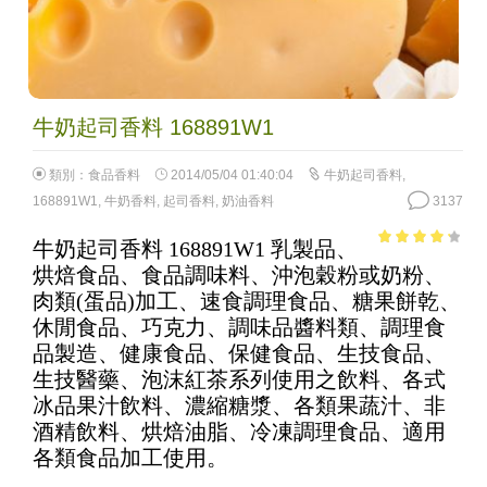
牛奶起司香料 168891W1
類別：
食品香料
2014/05/04 01:40:04
牛奶起司香料
,
168891W1
,
牛奶香料
,
起司香料
,
奶油香料
3137
牛奶起司香料 168891W1 乳製品、
3.51
out
烘焙食品、食品調味料、沖泡穀粉或奶粉、
of 5
肉類(蛋品)加工、速食調理食品、糖果餅乾、
休閒食品、巧克力、調味品醬料類、調理食
品製造、健康食品、保健食品、生技食品、
生技醫藥、泡沫紅茶系列使用之飲料、各式
冰品果汁飲料、濃縮糖漿、各類果蔬汁、非
酒精飲料、烘焙油脂、冷凍調理食品、適用
各類食品加工使用。