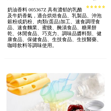
奶油香料 005367Z 具有濃郁的乳酪
4.67
out of
及牛奶香氣，適合烘焙食品、乳製品、沖泡
5
穀粉或奶粉、肉類(蛋品)加工、速食調理食
品、速食麵業、蜜餞、醃漬食品、糖果餅
乾、休閒食品、巧克力、調味品醬料類、健
康食品、保健食品、生技食品、生技醫藥、
咖啡飲料等調味使用。