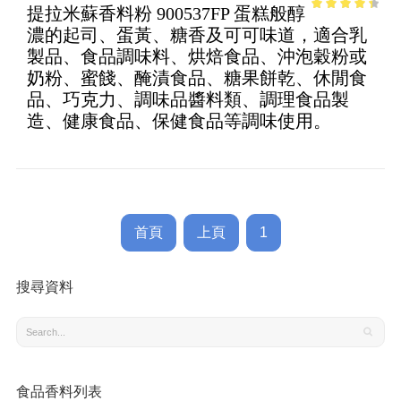
提拉米蘇香料粉 900537FP 蛋糕般醇
3.78
out
濃的起司、蛋黃、糖香及可可味道，適合乳
of 5
製品、食品調味料、烘焙食品、沖泡穀粉或
奶粉、蜜餞、醃漬食品、糖果餅乾、休閒食
品、巧克力、調味品醬料類、調理食品製
造、健康食品、保健食品等調味使用。
首頁
上頁
1
搜尋資料
食品香料列表