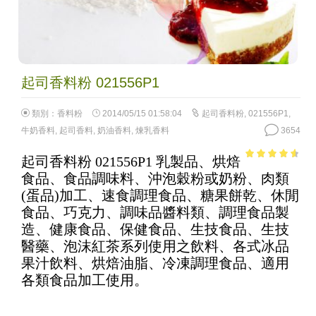
起司香料粉 021556P1
類別：
香料粉
2014/05/15 01:58:04
起司香料粉
,
021556P1
,
牛奶香料
,
起司香料
,
奶油香料
,
煉乳香料
3654
起司香料粉 021556P1 乳製品、烘焙
4.12
out
食品、食品調味料、沖泡穀粉或奶粉、肉類
of 5
(蛋品)加工、速食調理食品、糖果餅乾、休閒
食品、巧克力、調味品醬料類、調理食品製
造、健康食品、保健食品、生技食品、生技
醫藥、泡沫紅茶系列使用之飲料、各式冰品
果汁飲料、烘焙油脂、冷凍調理食品、適用
各類食品加工使用。