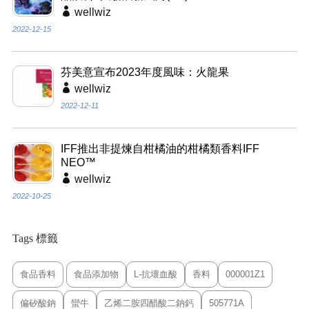
wellwiz
2022-12-15
芬美意宣布2023年度風味：火龍果
wellwiz
2022-12-11
IFF推出非提煉自柑橘油的柑橘類香料IFF
NEO™
wellwiz
2022-10-25
Tags 標籤
食品香料
食品添加物
L-抗壞血酸
香料
000001Z1
偏矽酸鈉
蠻牛
乙烯二胺四醋酸二鈉鈣
505771A