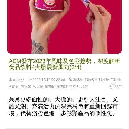
ADM發布2023年風味及色彩趨勢，深度解析
食品飲料4大發展新風向(2/4)
wellwiz
2022/12/16 00:22:06
2023年風味及色彩趨勢
,
芭比粉
,
火龍果
,
氣泡酒
,
冰淇淋
,
葡萄柚
,
葡萄酒
,
巧克力
,
糖果
200
兼具更多面性的、大膽的、更引人注目、又
酷又潮、充滿活力的深亮粉色將重新回歸市
場，代替淺粉色進一步彰顯產品的個性化。