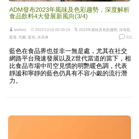
食品飲料4大發展新風向(3/4)
wellwiz
2022/12/16 00:39:24
2023年風味及色彩趨勢
,
深海藍
,
藍莓
,
乳酪
,
藍色
,
冰淇淋
311
藍色在食品界也並非一無是處，尤其在社交
網路平台飛速發展以及Z世代當道的當下，相
比食品市場中司空見慣的明艷暖色調，代表
靜謐和寧靜的藍色仍具有不容小覷的流行潛
力。