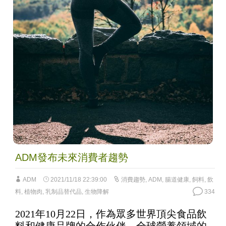
ADM發布未來消費者趨勢
ADM
2021/11/18 22:39:00
消費趨勢
,
ADM
,
腸道健康
,
飼料
,
飲
料
,
植物肉
,
乳制品替代品
,
生物降解
334
2021年10月22日，作為眾多世界頂尖食品飲
料和健康品牌的合作伙伴，全球營養領域的
領先企業ADM今日發布了第二份年度全球消
費者趨勢報告。