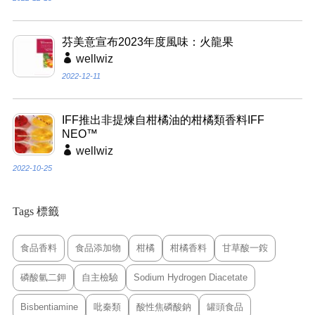
芬美意宣布2023年度風味：火龍果
wellwiz
2022-12-11
IFF推出非提煉自柑橘油的柑橘類香料IFF
NEO™
wellwiz
2022-10-25
Tags 標籤
食品香料
食品添加物
柑橘
柑橘香料
甘草酸一銨
磷酸氫二鉀
自主檢驗
Sodium Hydrogen Diacetate
Bisbentiamine
吡秦類
酸性焦磷酸鈉
罐頭食品
甲基柑果
NFC