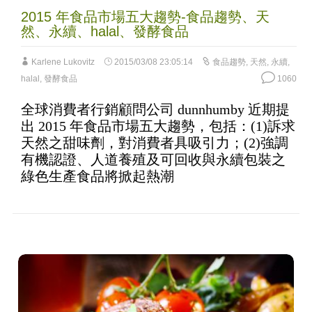
Karlene Lukovitz
2015/03/08 23:05:14
食品趨勢
,
天然
,
永續
,
halal
,
發酵食品
1060
全球消費者行銷顧問公司 dunnhumby 近期提
出 2015 年食品市場五大趨勢，包括：(1)訴求
天然之甜味劑，對消費者具吸引力；(2)強調
有機認證、人道養殖及可回收與永續包裝之
綠色生產食品將掀起熱潮