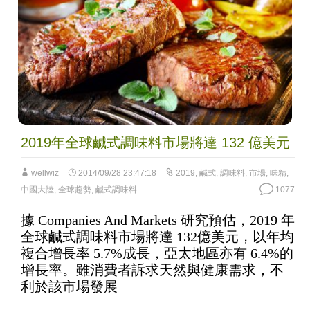
2019年全球鹹式調味料市場將達 132 億美元
wellwiz
2014/09/28 23:47:18
2019
,
鹹式
,
調味料
,
市場
,
味精
,
中國大陸
,
全球趨勢
,
鹹式調味料
1077
據 Companies And Markets 研究預估，2019 年
全球鹹式調味料市場將達 132億美元，以年均
複合增長率 5.7%成長，亞太地區亦有 6.4%的
增長率。雖消費者訴求天然與健康需求，不
利於該市場發展