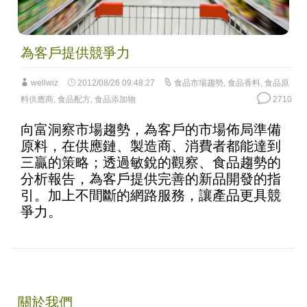
為客戶提供競爭力
wellwiz
2012/08/26 09:48:27
食品市場趨勢
,
食品香料
,
食品原
料供應商
,
食品配方
,
食品添加物
2710
向富洞察市場趨勢，為客戶的市場佈局準備
原料，在供應鏈、製造商、消費者都能達到
三贏的策略；透過敏銳的觀察、食品趨勢的
分析報告，為客戶提供完善的新品開發的指
引。加上不間斷的網路服務，讓產品更具競
爭力。
關於我們