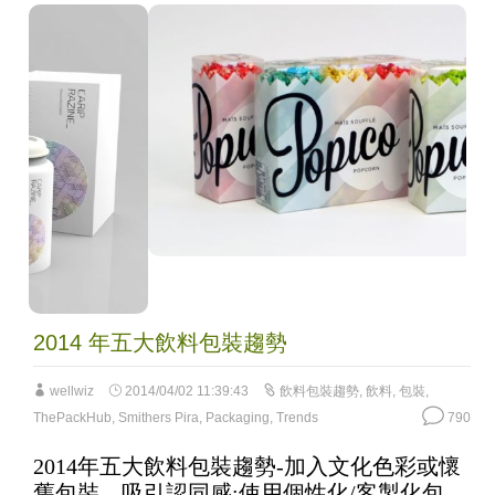
2014 年五大飲料包裝趨勢
wellwiz
2014/04/02 11:39:43
飲料包裝趨勢
,
飲料
,
包裝
,
ThePackHub
,
Smithers Pira
,
Packaging
,
Trends
790
2014年五大飲料包裝趨勢-加入文化色彩或懷
舊包裝，吸引認同感;使用個性化/客製化包
裝,創造專屬感;研發方便或輕巧包裝,增加愉悅
感;形塑創意獨特包裝,提升辨識度;將科技技