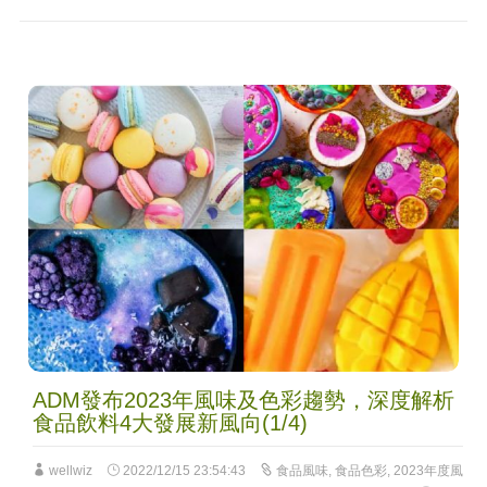
ADM發布2023年風味及色彩趨勢，深度解析
食品飲料4大發展新風向(1/4)
wellwiz
2022/12/15 23:54:43
食品風味
,
食品色彩
,
2023年度風
味
,
2023年色彩趨勢
,
夢幻紫
,
芭比粉
,
深海藍
,
活力橙
316