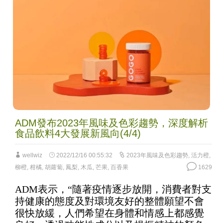
ADM發布2023年風味及色彩趨勢，深度解析
食品飲料4大發展新風向(4/4)
wellwiz
2022/12/16 00:55:32
2023年風味及色彩趨勢
,
活力橙
,
柳橙
,
柑橘
,
胡蘿蔔
,
鳳梨
,
木瓜
,
芒果
,
百香果
1629
ADM表示，“隨著疫情逐步放開，消費者對支
持健康的態度及對環境友好的整體願望不會
很快放緩，人們希望在身體和情感上都感覺
良好，透過功能性成分以及提振精神的顏色
和口味來制定健康計劃。”