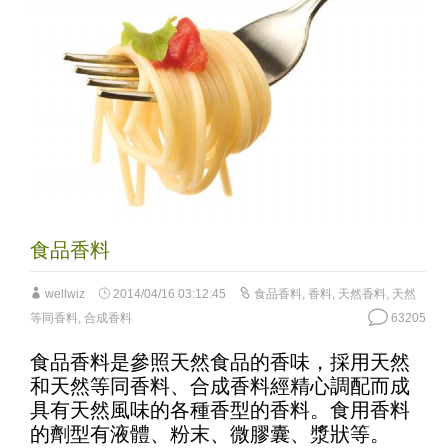
食品香料
wellwiz
2014/04/16 03:12:45
食品香料
,
香料
,
天然香料
,
天然
等同香料
,
合成香料
63205
食品香料是參照天然食品的香味，採用天然
和天然等同香料、合成香料經精心調配而成
具有天然風味的各種香型的香料。食用香料
的劑型有液體、粉末、微膠囊、漿狀等。