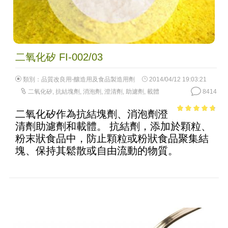
二氧化矽 FI-002/03
類別：
品質改良用-釀造用及食品製造用劑
2014/04/12 19:03:21
二氧化矽
,
抗結塊劑
,
消泡劑
,
澄清劑
,
助濾劑
,
載體
8414
二氧化矽作為抗結塊劑、消泡劑澄
4.37
out of
清劑助濾劑和載體。 抗結劑，添加於顆粒、
5
粉末狀食品中，防止顆粒或粉狀食品聚集結
塊、保持其鬆散或自由流動的物質。