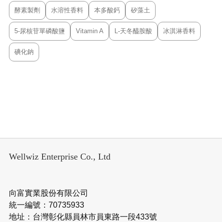
酵素製劑
水溶性香料
本多酸鈣
矽藻土
5-尿核苷單磷酸鹽
Vitamin A
L-天冬醯胺酸
冰淇淋香料
碘化鈉
Wellwiz Enterprise Co., Ltd
向富實業股份有限公司
統一編號：70735933
地址：台灣彰化縣員林市員東路一段433號