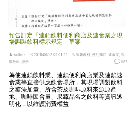
預告訂定「連鎖飲料便利商店及速食業之現
場調製飲料標示規定」草案
wellwiz
2015/06/12 09:01:42
連鎖飲料
,
便利商店
,
速食業
,
調
製飲料
,
標示
987
為使連鎖飲料業、連鎖便利商店業及連鎖速
食業等直接供應飲食場所，其現場調製飲料
之糖添加量、所含茶及咖啡原料來源原產
地、咖啡因含量、果蔬品名之飲料等資訊透
明化，以維護消費權益