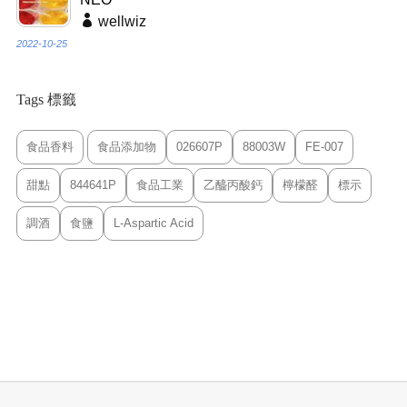
wellwiz
2022-10-25
Tags 標籤
食品香料
食品添加物
026607P
88003W
FE-007
甜點
844641P
食品工業
乙醯丙酸鈣
檸檬醛
標示
調酒
食鹽
L-Aspartic Acid