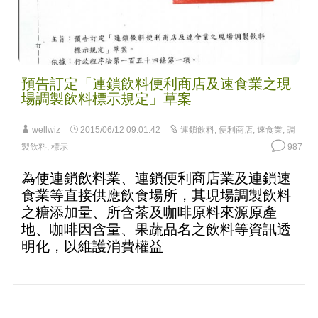
預告訂定「連鎖飲料便利商店及速食業之現
場調製飲料標示規定」草案
wellwiz
2015/06/12 09:01:42
連鎖飲料
,
便利商店
,
速食業
,
調
製飲料
,
標示
987
為使連鎖飲料業、連鎖便利商店業及連鎖速
食業等直接供應飲食場所，其現場調製飲料
之糖添加量、所含茶及咖啡原料來源原產
地、咖啡因含量、果蔬品名之飲料等資訊透
明化，以維護消費權益