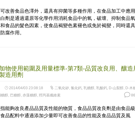
除可改善食品色澤外，還具有抑菌等多種作用，在食品加工中應
漂白劑是通過還原等化學作用消耗食品中的氧，破壞、抑制食品
性和食品的髮色因素，使食品褐變色素褪色或免於褐變，同時還
的防腐作用。
加物使用範圍及用量標準-第7類-品質改良用、釀造
製造用劑
2014/04/03 23:08:18
二氧化矽
,
氯化鈣
,
乳糖醇
,
乳酸鈣
,
D-山梨醇
,
D-木
酮糖醇
,
巴糖醇
,
赤藻糖醇
,
羥丙基纖維素
86
是指能夠改良產品品質及性能的物質，食品品質改良劑是由食品
在食品配料中通過添加少量即可改善食品的性能及食品品質及風