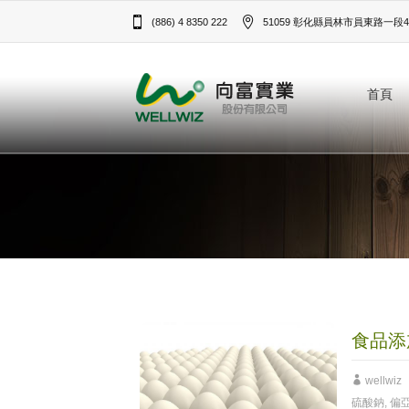
(886) 4 8350 222
51059 彰化縣員林市員東路一段43
首頁
食品添
wellwiz
硫酸鈉
,
偏