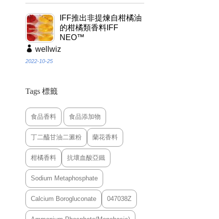
IFF推出非提煉自柑橘油
的柑橘類香料IFF
NEO™
wellwiz
2022-10-25
Tags 標籤
食品香料
食品添加物
丁二醯甘油二澱粉
蘭花香料
柑橘香料
抗壞血酸亞鐵
Sodium Metaphosphate
Calcium Borogluconate
047038Z