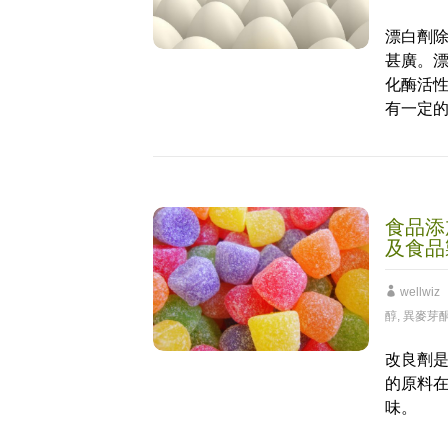
漂白劑
甚廣。
化酶活
有一定
食品添
及食品
wellwiz
醇
,
異麥芽
改良劑
的原料
味。