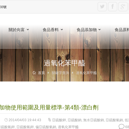
3號‎
關於向富
食品香料
食品添加物
食品原
過氧化苯甲醯
首頁
關鍵字查詢
過氧化苯甲醯
加物使用範圍及用量標準-第4類-漂白劑
2014/04/03 19:44:43
亞硫酸鉀
,
亞硫酸鈉
,
無水亞硫酸鈉
,
亞硫酸氫鈉
,
低
亞硫酸氫鉀
,
亞硫酸氫鉀
,
偏亞硫酸氫鈉
,
過氧化苯甲醯
68