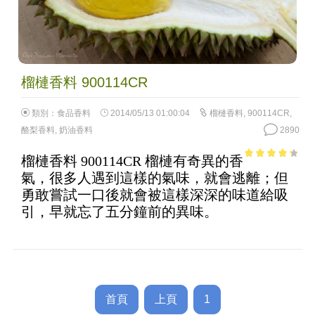
榴槤香料 900114CR
類別：
食品香料
2014/05/13 01:00:04
榴槤香料
,
900114CR
,
酪梨香料
,
奶油香料
2890
榴槤香料 900114CR 榴槤有奇異的香
3.64
out
氣，很多人遇到這樣的氣味，就會逃離；但
of 5
勇敢嘗試一口後就會被這樣深深的味道給吸
引，早就忘了五分鐘前的異味。
首頁
上頁
1