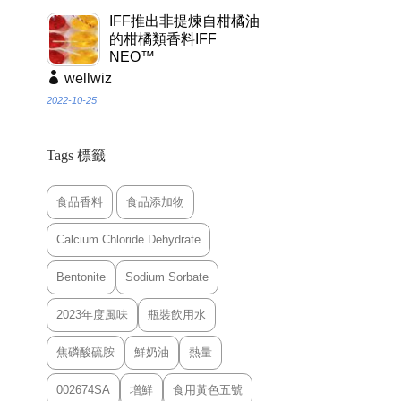
IFF推出非提煉自柑橘油
的柑橘類香料IFF
NEO™
wellwiz
2022-10-25
Tags 標籤
食品香料
食品添加物
Calcium Chloride Dehydrate
Bentonite
Sodium Sorbate
2023年度風味
瓶裝飲用水
焦磷酸硫胺
鮮奶油
熱量
002674SA
增鮮
食用黃色五號