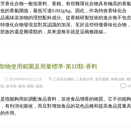
的芳香化合物一般指香料、香精。有些雜環化合物具有極高的香
低的香氣閾值，最低可達0.002g/kg。因此，作為特效香味化合
食品風味添加物的理想配科成分。從香精研製技術的進步無不包
味特徵化合物發現並對其認識的加深。至於這些特徵香味化合物
肪族的還是雜環類的，其來源無非就是這兩條路線...
加物使用範圍及用量標準-第10類-香料
2014/04/04 02:12:15
乙基香莢蘭醛
,
乙基麥芽醇
,
香莢蘭醛
,
檸檬油醛
,
醚
醚類
,
麥芽醇
,
酚類
,
酮類
,
酯類
47
料是指能夠用於調配食品香料，並使食品增香的物質。它不但能
慾，有利消化吸收，而且對增加食品的花色品種和提高食品質量
要的作用。