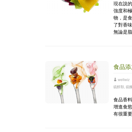
現在說
強度和極
物，是
了對香
無論是脂
食品添
wellwiz
硫醇類
,
硫
食品香
增進食
有很重