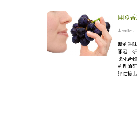
開發香
wellwiz
新的香
開發；
味化合
的理論
評估提