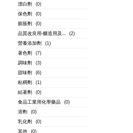
漂白劑
(0)
保色劑
(0)
膨脹劑
(0)
品質改良用-釀造用及...
(2)
營養添加劑
(1)
著色劑
(7)
調味劑
(3)
甜味劑
(6)
粘稠劑
(1)
結著劑
(0)
食品工業用化學藥品
(0)
溶劑
(0)
乳化劑
(0)
其他
(0)