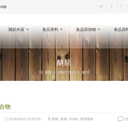
3號‎
關於向富
食品香料
食品添加物
食品原
醚類
首頁
關鍵字查詢
醚類
合物
2014/06/16 03:50:56
香料
,
香精
,
FEMA
,
單體香料
15