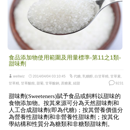
食品添加物使用範圍及用量標準-第11之1類-
甜味劑
wellwiz
2014/04/04 03:10:45
代糖
,
乳糖醇
,
白甘草精
,
甘草素
,
甘草精
,
甘草酸銨
,
甜菊
,
甘草酸鈉
,
蔗糖素
,
紐甜
9231
甜味劑(Sweeteners)賦予食品或飼料以甜味的
食物添加物。按其來源可分為天然甜味劑和
人工合成甜味劑(即為代糖)；按其營養價值分
為營養性甜味劑和非營養性甜味劑；按其化
學結構和性質分為糖類和非糖類甜味劑。