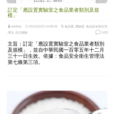
訂定「應設置實驗室之食品業者類別及規
模」
wellwiz
2015/10/15 14:06:03
食品業
,
實驗室
,
食品安全衛生管
理法
,
自主檢驗
1452
主旨：訂定「應設置實驗室之食品業者類別
及規模」，並自中華民國一百零五年十二月
三十一日生效。依據：食品安全衛生管理法
第七條第三項。