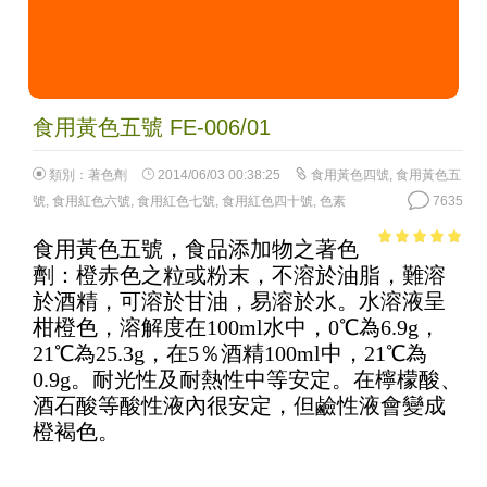
食用黃色五號 FE-006/01
類別：
著色劑
2014/06/03 00:38:25
食用黃色四號
,
食用黃色五
號
,
食用紅色六號
,
食用紅色七號
,
食用紅色四十號
,
色素
7635
食用黃色五號，食品添加物之著色
4.84
out of
劑：橙赤色之粒或粉末，不溶於油脂，難溶
5
於酒精，可溶於甘油，易溶於水。水溶液呈
柑橙色，溶解度在100ml水中，0℃為6.9g，
21℃為25.3g，在5％酒精100ml中，21℃為
0.9g。耐光性及耐熱性中等安定。在檸檬酸、
酒石酸等酸性液內很安定，但鹼性液會變成
橙褐色。