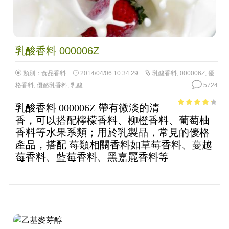
乳酸香料 000006Z
類別：
食品香料
2014/04/06 10:34:29
乳酸香料
,
000006Z
,
優
格香料
,
優酪乳香料
,
乳酸
5724
乳酸香料 000006Z 帶有微淡的清
3.61
out
香，可以搭配檸檬香料、柳橙香料、葡萄柚
of 5
香料等水果系類；用於乳製品，常見的優格
產品，搭配 莓類相關香料如草莓香料、蔓越
莓香料、藍莓香料、黑嘉麗香料等