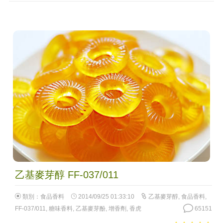
乙基麥芽醇 FF-037/011
類別：
食品香料
2014/09/25 01:33:10
乙基麥芽醇
,
食品香料
,
FF-037/011
,
糖味香料
,
乙基麥芽酚
,
增香劑
,
香虎
65151