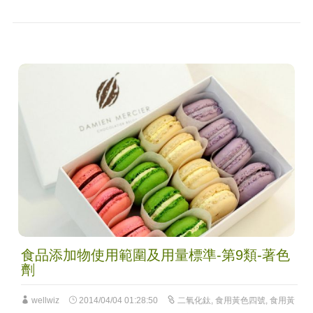
食品添加物使用範圍及用量標準-第9類-著色
劑
wellwiz
2014/04/04 01:28:50
二氧化鈦
,
食用黃色四號
,
食用黃