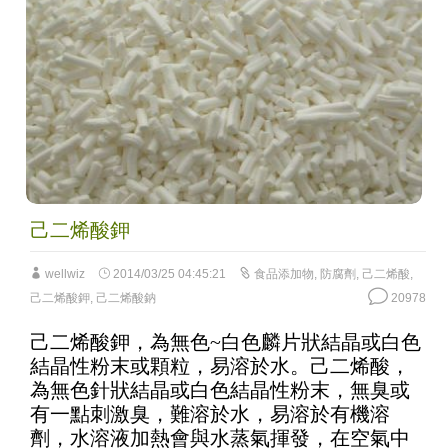
己二烯酸鉀
wellwiz
2014/03/25 04:45:21
食品添加物
,
防腐劑
,
己二烯酸
,
己二烯酸鉀
,
己二烯酸鈉
20978
己二烯酸鉀，為無色~白色麟片狀結晶或白色
結晶性粉末或顆粒，易溶於水。己二烯酸，
為無色針狀結晶或白色結晶性粉末，無臭或
有一點刺激臭，難溶於水，易溶於有機溶
劑，水溶液加熱會與水蒸氣揮發，在空氣中