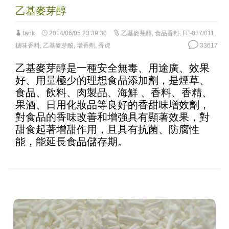
乙基麥芽醇
tank
2014/06/05 23:39:30
乙基麥芽醇
,
食品香料
,
FF-037/011
,
糖味香料
,
乙基麥芽酚
,
增香劑
,
香虎
33617
乙基麥芽醇是一種安全無毒、用途廣、效果
好、用量極少的理想食品添加劑，是煙草、
食品、飲料、肉製品、海鮮 、香料、香精、
果酒、日用化妝品等良好的香甜味增效劑，
對食品的香味改善和增強具有顯著效果，對
甜食起著增甜作用，且具有抗菌、防腐性
能，能延長食品儲存期。