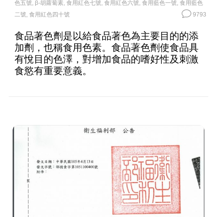
色五號
,
β-胡蘿蔔素
,
食用紅色七號
,
食用紅色六號
,
食用藍色一號
,
食用藍色
二號
,
食用紅色四十號
9793
食品著色劑是以給食品著色為主要目的的添
加劑，也稱食用色素。食品著色劑使食品具
有悅目的色澤，對增加食品的嗜好性及刺激
食慾有重要意義。