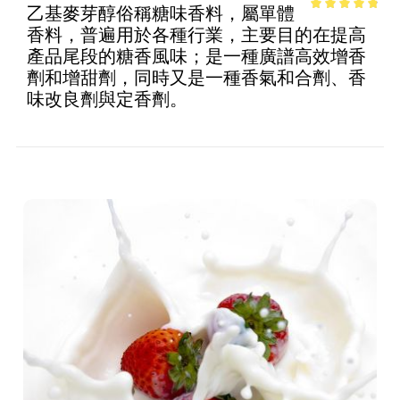
乙基麥芽醇俗稱糖味香料，屬單體
4.52
out of
香料，普遍用於各種行業，主要目的在提高
5
產品尾段的糖香風味；是一種廣譜高效增香
劑和增甜劑，同時又是一種香氣和合劑、香
味改良劑與定香劑。