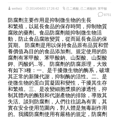
wellwiz
2014/04/03 17:26:42
己二烯酸
,
己二烯酸鉀
,
苯甲酸
8751
防腐劑主要作用是抑制微生物的生長
和繁殖，以延長食品的保存時間，抑制物質
腐敗的藥劑。食品防腐劑能抑制微生物活
動，防止食品腐敗變質，從而延長食品的保
質期。 防腐劑是用以保持食品原有品質和營
養價值為目的的食品添加劑。規定使用的防
腐劑有苯甲酸、苯甲酸鈉、山梨酸、山梨酸
鉀、丙酸鈣...等。 防腐劑的防腐原理，大致
有如下3種：一、是干擾微生物的酶系，破壞
其正常的新陳代謝，抑制酶的活性。二、是
使微生物的蛋白質凝固和變性，干擾其生存
和繁殖。三、是改變細胞漿膜的滲透性，抑
制其體內的酶類和代謝產物的排除，導致其
失活。談到防腐劑，人們往往認為有害，其
實在安全使用范圍內，對人體是無毒副作用
的。我國防腐劑使用有嚴格的規定，防腐劑