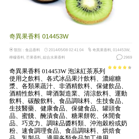
奇異果香料 014453W
類別：
食品香料
2014/05/08 02:41:04
奇異果香料
,
014453W
,
檸檬香料
,
芒果香料
,
綜合水果香料
2969
奇異果香料 014453W 泡沫紅茶系列
3.8
out of
使用之飲料、各式冰品果汁飲料、濃縮糖
5
漿、各類果蔬汁、非酒精飲料、保健飲品、
酒精性飲料、啤酒製造業、清涼飲料、運動
飲料、碳酸飲料、食品調味料、生技食品、
生技醫藥、健康食品、保健食品、罐頭食
品、蜜餞、醃漬食品、糖果餅乾、休閒食
品、巧克力、調味品醬料類、沖泡穀粉或奶
粉、速食調理食品、食品調味料、烘焙食
品、乳製品、適用各類食品加工使用。