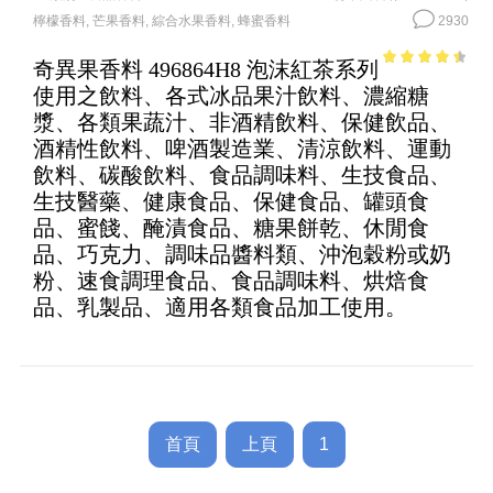
檸檬香料
,
芒果香料
,
綜合水果香料
,
蜂蜜香料
2930
奇異果香料 496864H8 泡沫紅茶系列
3.93
out
使用之飲料、各式冰品果汁飲料、濃縮糖
of 5
漿、各類果蔬汁、非酒精飲料、保健飲品、
酒精性飲料、啤酒製造業、清涼飲料、運動
飲料、碳酸飲料、食品調味料、生技食品、
生技醫藥、健康食品、保健食品、罐頭食
品、蜜餞、醃漬食品、糖果餅乾、休閒食
品、巧克力、調味品醬料類、沖泡穀粉或奶
粉、速食調理食品、食品調味料、烘焙食
品、乳製品、適用各類食品加工使用。
首頁
上頁
1