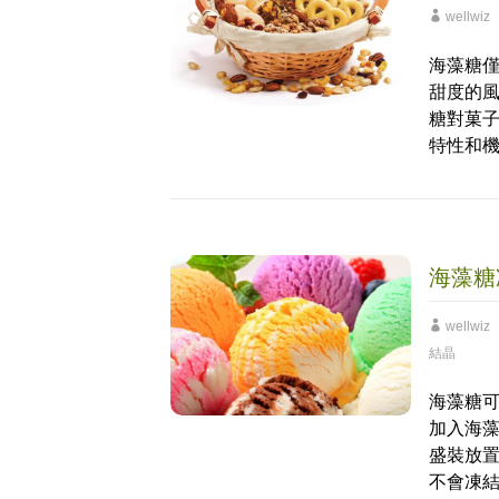
wellwiz
海藻糖僅
甜度的
糖對菓
特性和
海藻糖
wellwiz
結晶
海藻糖
加入海
盛裝放置
不會凍