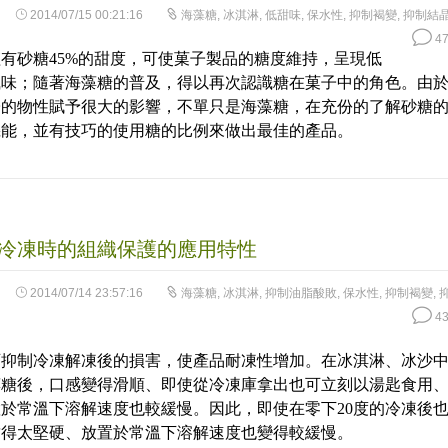
2014/07/15 00:21:16
海藻糖
,
冰淇淋
,
低甜味
,
保水性
,
抑制褐變
,
抑制結
47
有砂糖45%的甜度，可使菓子製品的糖度維持，呈現低
風味；隨著海藻糖的普及，得以再次認識糖在菓子中的角色。由
子的物性賦予很大的影響，不單只是海藻糖，在充份的了解砂糖
機能，並有技巧的使用糖的比例來做出最佳的產品。
冷凍時的組織保護的應用特性
2014/07/14 23:57:16
海藻糖
,
冰淇淋
,
抑制油脂酸敗
,
保水性
,
抑制褐變
,
43
可抑制冷凍解凍後的損害，使產品耐凍性增加。在冰淇淋、冰沙
藻糖後，口感變得滑順、即使從冷凍庫拿出也可立刻以湯匙食用
於常溫下溶解速度也較緩慢。因此，即使在零下20度的冷凍後
結得太堅硬、放置於常溫下溶解速度也變得較緩慢。