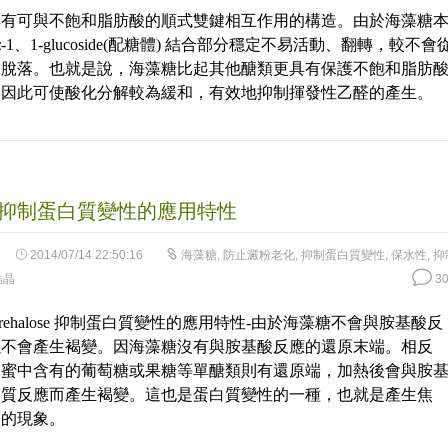
具有可與不飽和脂肪酸的順式雙鍵相互作用的構造。由於海藻糖
-1、1-glucoside(配糖體) 結合部分穩定不易活動、翻轉，較不會
分脫落。也就是說，海藻糖比起其他醣類更具有保護不飽和脂肪
，因此可使酸化分解較為緩和，有效地抑制揮發性乙醛的產生。
抑制蛋白質變性的應用特性
2014/07/14 22:50:16
海藻糖
,
防止澱粉老化
,
抑制蛋白質變性
,
保水性
,
抑
結晶
30
Trehalose 抑制蛋白質變性的應用特性-由於海藻糖不會與胺基酸反
以不會產生褐變。因海藻糖沒有與胺基酸反應的還原末端。相反
蜂蜜中含有的葡萄糖或果糖等單醣類則有還原端，加熱後會與胺
白質反應而產生褐變。這也是蛋白質變性的一種，也就是產生焦
焦的現象。