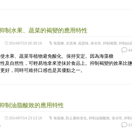
抑制水果、蔬菜的褐變的應用特性
2014/07/15 00:38:16
海藻糖
,
冰淇淋
,
低甜味
,
保水性
,
抑制褐變
,
抑制結
44
可使水果、蔬菜等植物避免酸化、保持安定。因為海藻糖
味性及自然性，可輕易地拿來塗抹於食品上。抑制褐變的效果比
汁更好，同時可維持口感也是其優點之一。
抑制油脂酸敗的應用特性
2014/07/14 23:13:16
海藻糖
,
防止澱粉老化
,
抑制油脂酸敗
,
保水性
,
抑制
晶
37