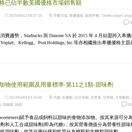
格已佔半數美國優格市場銷售額
2015/06/12 09:27:15
早餐市場
,
希臘優格
,
穀類早餐
,
Greek yogurt
,
yogu
9
趨勢，Starbucks 與 Danone SA 於 2015 年 4 月結盟跨入希
plait、Kellogg、Post Holdings, Inc.等亦相繼推出希臘優格主題
加物使用範圍及用量標準-第11之1類-甜味劑
2014/04/04 03:10:45
代糖
,
乳糖醇
,
白甘草精
,
甘草素
,
甘草精
,
甘草酸銨
,
鈉
,
蔗糖素
,
紐甜
92
Sweeteners)賦予食品或飼料以甜味的食物添加物。按其來源可分
劑和人工合成甜味劑(即為代糖)；按其營養價值分為營養性甜味
養性甜味劑；按其化學結構和性質分為糖類和非糖類甜味劑。