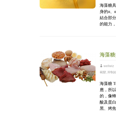
海藻糖
身的α、α
結合部
的能力
海藻糖
wellwiz
褐變
,
抑制
海藻糖 
應，所
的，像
酸及蛋
黑、烤