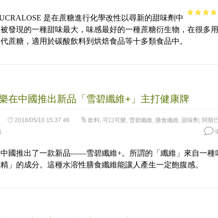
SUCRALOSE 是在蔗糖進行化學改性以尋新的甜味劑中
4.58
out 
止被發現的一種甜味最大，味感最好的一種蔗糖衍生物，在很多
5
取代蔗糖，適用於碳酸飲料到烘焙食品等十多類食品中。
樂在中國推出新品「雪碧纖維+」主打健康牌
2018/05/10 15:37:46
飲料
,
可口可樂
,
雪碧纖維
,
膳食纖維
,
甜味劑
,
阿斯
精
9
中國推出了一款新品——雪碧纖維+。所謂的「纖維」來自一種
糊精」的成分。這種水溶性膳食纖維能讓人產生一定飽腹感。