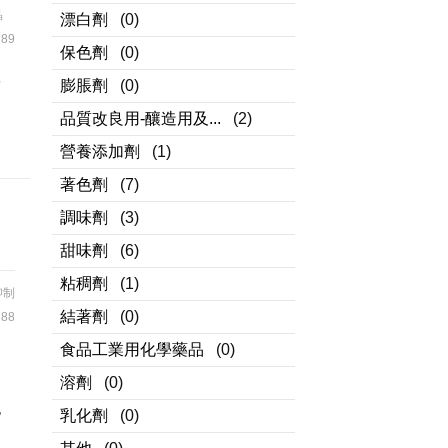
晶
漂白劑
(0)
89
保色劑
(0)
於
膨脹劑
(0)
的
品質改良用-釀造用及...
(2)
營養添加劑
(1)
著色劑
(7)
調味劑
(3)
甜味劑
(6)
粘稠劑
(1)
抑制
結著劑
(0)
88
食品工業用化學藥品
(0)
中
溶劑
(0)
、
也
乳化劑
(0)