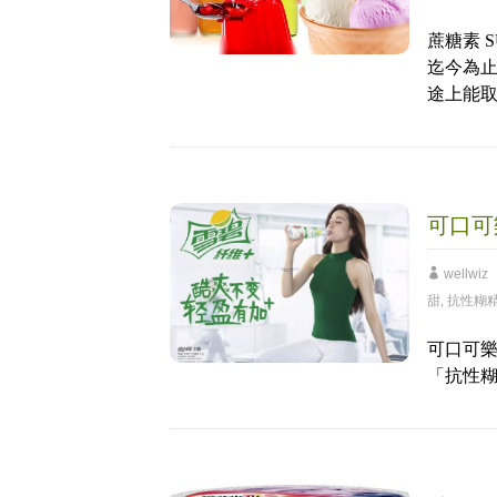
蔗糖素 
迄今為
途上能
可口可
wellwiz
甜
,
抗性糊
可口可樂
「抗性