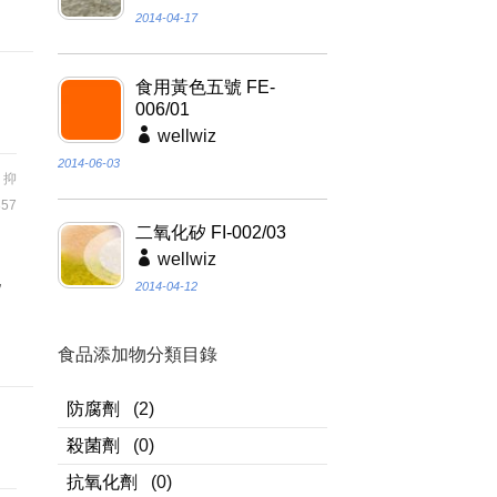
2014-04-17
食用黃色五號 FE-
006/01
wellwiz
2014-06-03
,
抑
57
二氧化矽 FI-002/03
奶
wellwiz
泥
2014-04-12
。
。
食品添加物分類目錄
防腐劑
(2)
殺菌劑
(0)
抗氧化劑
(0)