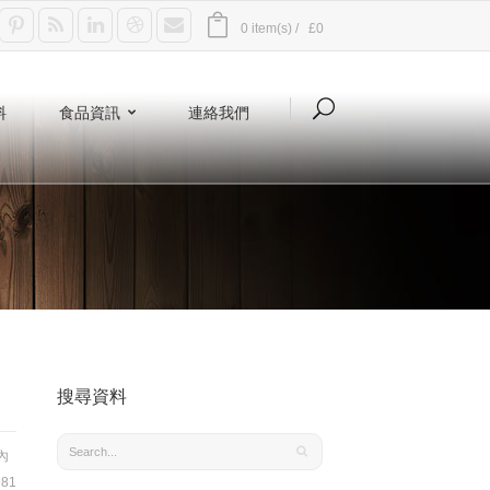
0 item(s) /
£0
料
食品資訊
連絡我們
搜尋資料
內
81