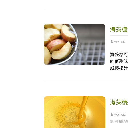
海藻糖
wellwiz
海藻糖
的低甜
或檸檬
海藻糖
wellwiz
變
,
抑制結