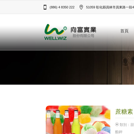
(886) 4 8350 222
51059 彰化縣員林市員東路一段43
首頁
蔗糖素 F
類別：
甜
酯鉀