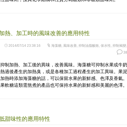
加熱、加工時的風味改善的應用特性
2014/07/14 23:38:16
海藻糖
,
風味改善
,
抑制油脂酸敗
,
保水性
,
抑制褐變
38
可抑制加熱、加工後的異味，改善風味。海藻糖可抑制水果或牛
加熱過後產生的加熱臭，或是各種加工過程產生的加工異味。果
在加熱時添加海藻糖的話，可以保留水果的新鮮感、色澤及香氣
水果軟糖這類需熬煮的產品也可保持水果的新鮮感和美麗的色澤
低甜味性的應用特性