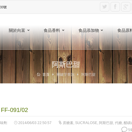
3號‎
關於向富
食品香料
食品添加物
食品原
阿斯巴甜
首頁
關鍵字查詢
阿斯巴甜
F-091/02
味劑
2014/06/03 22:50:57
蔗糖素
,
SUCRALOSE
,
阿斯巴甜
,
代糖
,
醋磺
59