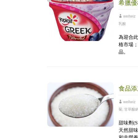
希臘優
wellwiz
乳酸
為迎合此消費
格市場；Yo
品。
食品添
wellwiz
菊
,
甘草酸
甜味劑(
天然甜味
和非營