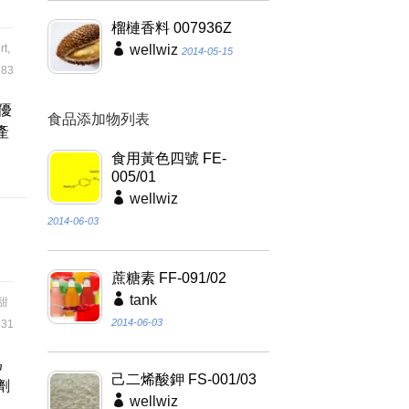
榴槤香料 007936Z
rt
,
wellwiz
2014-05-15
83
臘優
食品添加物列表
產
食用黃色四號 FE-
005/01
wellwiz
2014-06-03
蔗糖素 FF-091/02
tank
甜
2014-06-03
31
為
己二烯酸鉀 FS-001/03
劑
wellwiz