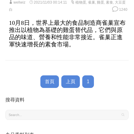
wellwiz
2021/11/03 00:14:11
植物蛋
,
雀巢
,
雞蛋
,
素食
,
大豆蛋
白
1240
10月8日，世界上最大的食品制造商雀巢宣布
推出以植物為基礎的雞蛋替代品，它們與原
品的味道、營養和性能非常接近。雀巢正進
軍快速增長的素食市場。
首頁
上頁
1
搜尋資料