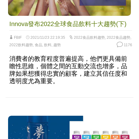
Innova發布2022全球食品飲料十大趨勢(下)
FBIF
2021/11/23 22:19:35
2022食品飲料趨勢
,
2022食品趨勢
,
2022飲料趨勢
,
食品
,
飲料
,
趨勢
1176
消費者的教育程度普遍提高，他們更具備前
瞻性思維，個體之間的互動交流也增多，品
牌如果想獲得忠實的顧客，建立其信任度和
透明度尤為重要。