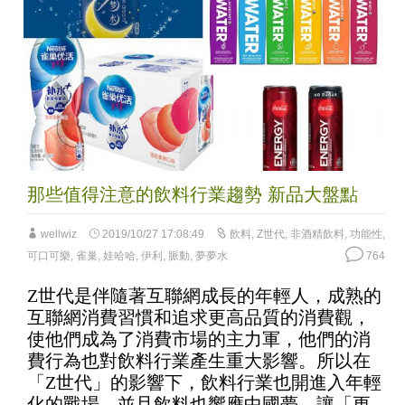
那些值得注意的飲料行業趨勢 新品大盤點
wellwiz
2019/10/27 17:08:49
飲料
,
Z世代
,
非酒精飲料
,
功能性
,
可口可樂
,
雀巢
,
娃哈哈
,
伊利
,
脈動
,
夢夢水
764
Z世代是伴隨著互聯網成長的年輕人，成熟的
互聯網消費習慣和追求更高品質的消費觀，
使他們成為了消費市場的主力軍，他們的消
費行為也對飲料行業產生重大影響。所以在
「Z世代」的影響下，飲料行業也開進入年輕
化的戰場，並且飲料也響應中國夢，讓「更