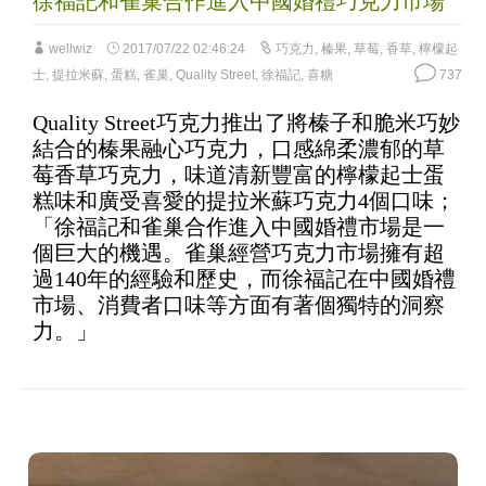
徐福記和雀巢合作進入中國婚禮巧克力市場
wellwiz
2017/07/22 02:46:24
巧克力
,
榛果
,
草莓
,
香草
,
檸檬起
士
,
提拉米蘇
,
蛋糕
,
雀巢
,
Quality Street
,
徐福記
,
喜糖
737
Quality Street巧克力推出了將榛子和脆米巧妙
結合的榛果融心巧克力，口感綿柔濃郁的草
莓香草巧克力，味道清新豐富的檸檬起士蛋
糕味和廣受喜愛的提拉米蘇巧克力4個口味；
「徐福記和雀巢合作進入中國婚禮市場是一
個巨大的機遇。雀巢經營巧克力市場擁有超
過140年的經驗和歷史，而徐福記在中國婚禮
市場、消費者口味等方面有著個獨特的洞察
力。」