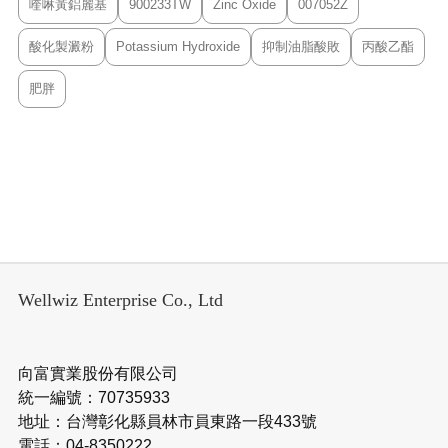
喹啉黃鋁麗基
900233TW
Zinc Oxide
007052Z
酸化製澱粉
Potassium Hydroxide
抑制油脂酸敗
丙酸乙酯
肥胖
Wellwiz Enterprise Co., Ltd
向富實業股份有限公司
統一編號：70735933
地址：台灣彰化縣員林市員東路一段433號
電話：04-8350222