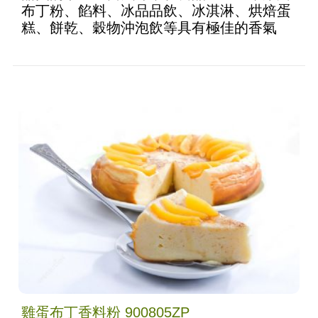
布丁粉、餡料、冰品品飲、冰淇淋、烘焙蛋
糕、餅乾、穀物沖泡飲等具有極佳的香氣
雞蛋布丁香料粉 900805ZP