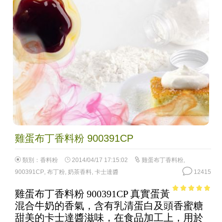
雞蛋布丁香料粉 900391CP
類別：
香料粉
2014/04/17 17:15:02
雞蛋布丁香料粉
,
900391CP
,
布丁粉
,
奶茶香料
,
卡士達醬
12415
雞蛋布丁香料粉 900391CP 真實蛋黃
4.94
out of
混合牛奶的香氣，含有乳清蛋白及頭香蜜糖
5
甜美的卡士達醬滋味，在食品加工上，用於