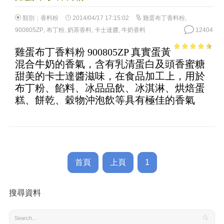
類別：
香料粉
2014/04/17 17:15:02
雞蛋布丁香料粉
,
900805ZP
,
布丁粉
,
奶茶香料
,
卡士達醬
,
牛奶香料
12404
雞蛋布丁香料粉 900805ZP 真實蛋黃
4.02
out
混合牛奶的香氣，含有乳清蛋白及頭香蜜糖
of 5
甜美的卡士達醬滋味，在食品加工上，用於
布丁粉、餡料、冰品品飲、冰淇淋、烘焙蛋
糕、餅乾、穀物沖泡飲等具有極佳的香氣
首頁
上頁
1
搜尋資料