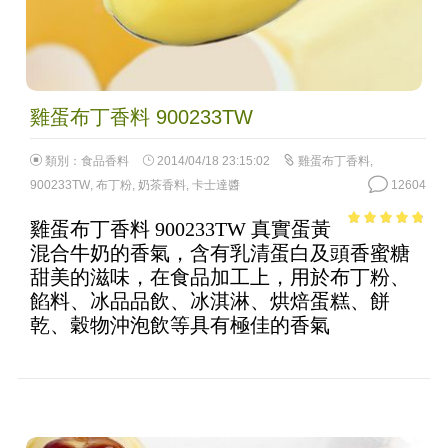
雞蛋布丁香料 900233TW
類別：
食品香料
2014/04/18 23:15:02
雞蛋布丁香料
,
900233TW
,
布丁粉
,
奶茶香料
,
卡士達醬
12604
雞蛋布丁香料 900233TW 真實蛋黃
4.55
out of
混合牛奶的香氣，含有乳清蛋白及頭香蜜糖
5
甜美的滋味，在食品加工上，用於布丁粉、
餡料、冰品品飲、冰淇淋、烘焙蛋糕、餅
乾、穀物沖泡飲等具有極佳的香氣