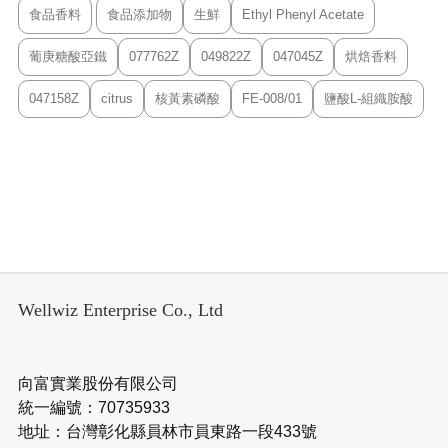
食品香料
食品添加物
生鮮
Ethyl Phenyl Acetate
葡庚糖酸亞鐵
077762Z
049822Z
047045Z
烘焙香料
047158Z
citrus
核黃素磷酸
FE-008/01
鹽酸L-組織胺酸
Wellwiz Enterprise Co., Ltd
向富實業股份有限公司
統一編號：70735933
地址：台灣彰化縣員林市員東路一段433號