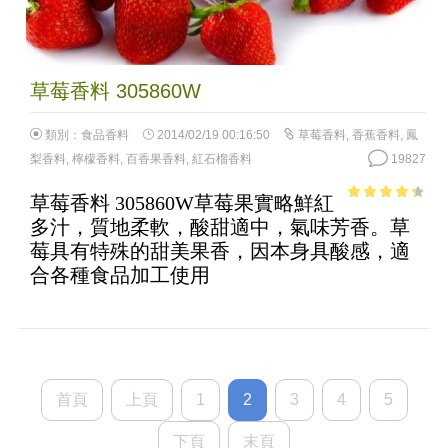
草莓香料 305860W
類別：
食品香料
2014/02/19 00:16:50
草莓香料
,
香蕉香料
,
鳳
梨香料
,
檸檬香料
,
百香果香料
,
紅石榴香料
19827
草莓香料 305860W草莓果實略鮮紅
3.83
out
多汁，質地柔軟，酸甜適中，氣味芳香。草
of 5
莓具有特殊的甜美果香，因本身具酸感，適
合各種食品加工使用
首頁
上頁
1
2
3
4
5
下頁
末頁