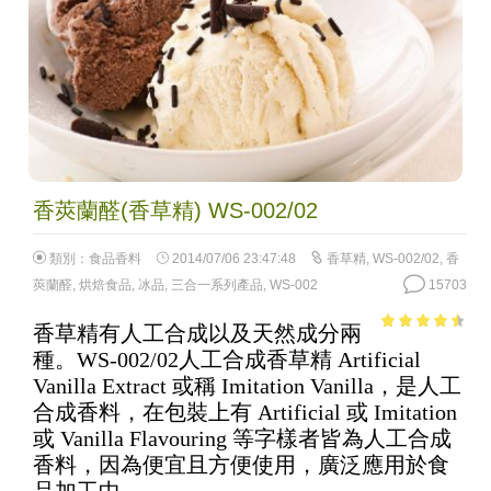
香莢蘭醛(香草精) WS-002/02
類別：
食品香料
2014/07/06 23:47:48
香草精
,
WS-002/02
,
香
莢蘭醛
,
烘焙食品
,
冰品
,
三合一系列產品
,
WS-002
15703
香草精有人工合成以及天然成分兩
4.01
out
種。WS-002/02人工合成香草精 Artificial
of 5
Vanilla Extract 或稱 Imitation Vanilla，是人工
合成香料，在包裝上有 Artificial 或 Imitation
或 Vanilla Flavouring 等字樣者皆為人工合成
香料，因為便宜且方便使用，廣泛應用於食