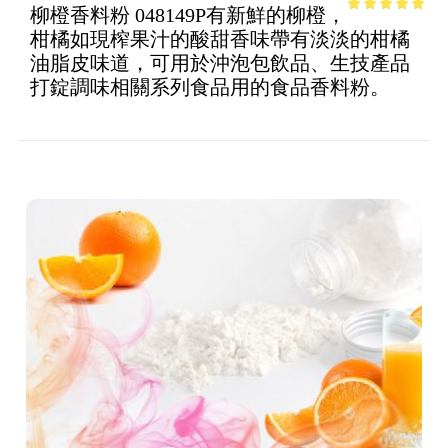
柳橙香料粉 048149P有新鮮的柳橙，
4.86
out of
柑橘如現榨果汁的酸甜香味帶有淡淡的柑橘
5
油脂皮味道，可用於沖泡包飲品、生技產品
打錠調味相關系列食品用的食品香料粉。