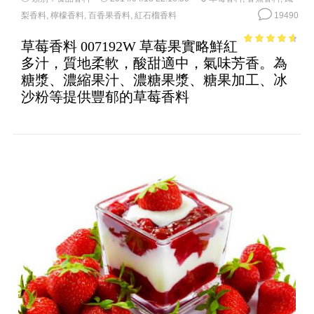
梨香料
,
檸檬香料
,
百香果香料
,
紅石榴香料
19490
草莓香料 007192W 草莓果實略鮮紅
4.2
out of
多汁，質地柔軟，酸甜適中，氣味芳香。為
5
糖漿、濃縮果汁、濃糖果漿、糖果加工、冰
沙粉等提供豐郁的草莓香料