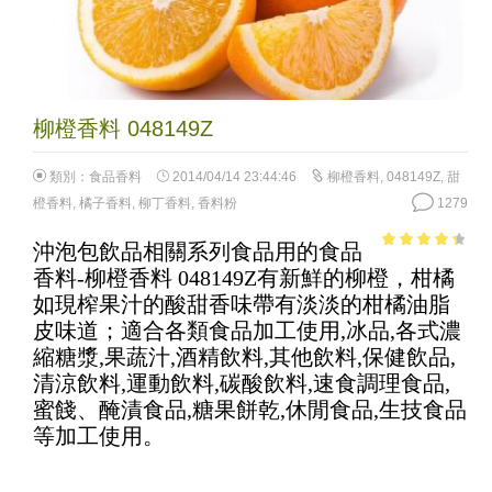
柳橙香料 048149Z
類別：
食品香料
2014/04/14 23:44:46
柳橙香料
,
048149Z
,
甜
橙香料
,
橘子香料
,
柳丁香料
,
香料粉
1279
沖泡包飲品相關系列食品用的食品
3.7
out of
香料-柳橙香料 048149Z有新鮮的柳橙，柑橘
5
如現榨果汁的酸甜香味帶有淡淡的柑橘油脂
皮味道；適合各類食品加工使用,冰品,各式濃
縮糖漿,果蔬汁,酒精飲料,其他飲料,保健飲品,
清涼飲料,運動飲料,碳酸飲料,速食調理食品,
蜜餞、醃漬食品,糖果餅乾,休閒食品,生技食品
等加工使用。