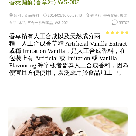
香莢蘭醛(香草精) WS-002
類別：
食品香料
2014/03/30 05:39:48
香草精
,
香莢蘭醛
,
烘焙
食品
,
冰品
,
三合一系列產品
,
WS-002
55707
香草精有人工合成以及天然成分兩
4.51
out of
種。人工合成香草精 Artificial Vanilla Extract
5
或稱 Imitation Vanilla，是人工合成香料，在
包裝上有 Artificial 或 Imitation 或 Vanilla
Flavouring 等字樣者皆為人工合成香料，因為
便宜且方便使用，廣泛應用於食品加工中。