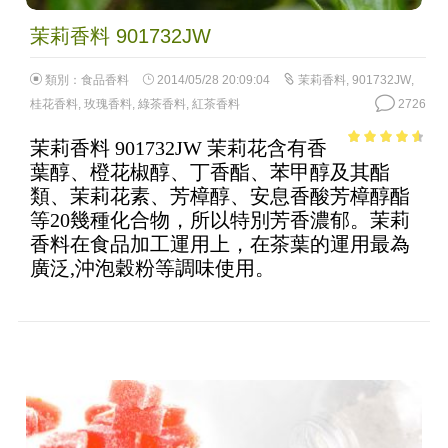
茉莉香料 901732JW
類別：
食品香料
2014/05/28 20:09:04
茉莉香料
,
901732JW
,
桂花香料
,
玫瑰香料
,
綠茶香料
,
紅茶香料
2726
茉莉香料 901732JW 茉莉花含有香
4.05
out
葉醇、橙花椒醇、丁香酯、苯甲醇及其酯
of 5
類、茉莉花素、芳樟醇、安息香酸芳樟醇酯
等20幾種化合物，所以特別芳香濃郁。茉莉
香料在食品加工運用上，在茶葉的運用最為
廣泛,沖泡穀粉等調味使用。