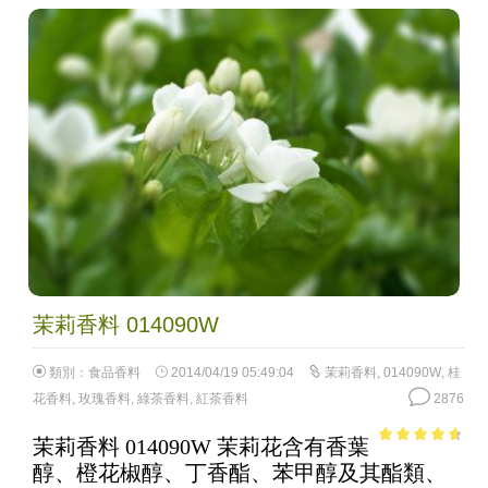
茉莉香料 014090W
類別：
食品香料
2014/04/19 05:49:04
茉莉香料
,
014090W
,
桂
花香料
,
玫瑰香料
,
綠茶香料
,
紅茶香料
2876
茉莉香料 014090W 茉莉花含有香葉
4.3
out of
醇、橙花椒醇、丁香酯、苯甲醇及其酯類、
5