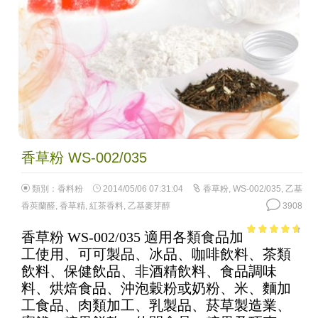
香草粉 WS-002/035
類別：
香料粉
2014/05/06 07:31:04
香草粉
,
WS-002/035
,
乙基
香莢蘭醛
,
香草精
,
紅茶香料
,
乙基麥芽醇
3908
香草粉 WS-002/035 適用各類食品加
4.24
out
工使用、可可製品、冰品、咖啡飲料、茶類
of 5
飲料、保健飲品、非酒精飲料、食品調味
料、烘焙食品、沖泡穀粉或奶粉、米、麵加
工食品、肉類加工、乳製品、菸草製造業、