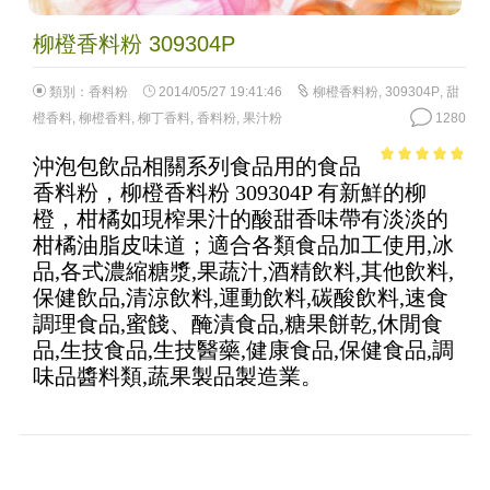
柳橙香料粉 309304P
類別：
香料粉
2014/05/27 19:41:46
柳橙香料粉
,
309304P
,
甜
橙香料
,
柳橙香料
,
柳丁香料
,
香料粉
,
果汁粉
1280
沖泡包飲品相關系列食品用的食品
4.59
out of
香料粉，柳橙香料粉 309304P 有新鮮的柳
5
橙，柑橘如現榨果汁的酸甜香味帶有淡淡的
柑橘油脂皮味道；適合各類食品加工使用,冰
品,各式濃縮糖漿,果蔬汁,酒精飲料,其他飲料,
保健飲品,清涼飲料,運動飲料,碳酸飲料,速食
調理食品,蜜餞、醃漬食品,糖果餅乾,休閒食
品,生技食品,生技醫藥,健康食品,保健食品,調
味品醬料類,蔬果製品製造業。