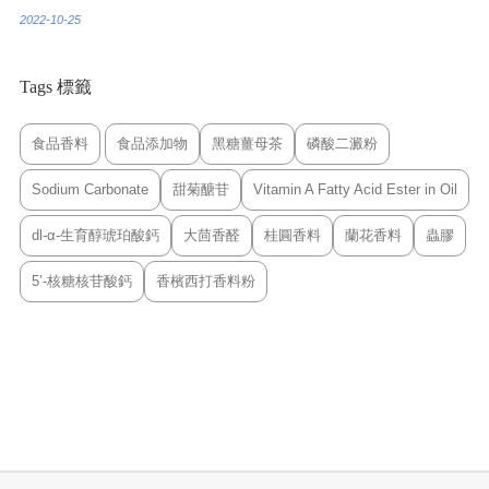
2022-10-25
Tags 標籤
食品香料
食品添加物
黑糖薑母茶
磷酸二澱粉
Sodium Carbonate
甜菊醣苷
Vitamin A Fatty Acid Ester in Oil
dl-α-生育醇琥珀酸鈣
大茴香醛
桂圓香料
蘭花香料
蟲膠
5’-核糖核苷酸鈣
香檳西打香料粉