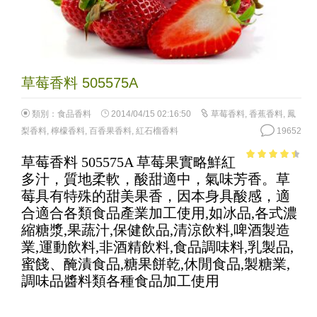
草莓香料 505575A
類別：
食品香料
2014/04/15 02:16:50
草莓香料
,
香蕉香料
,
鳳
梨香料
,
檸檬香料
,
百香果香料
,
紅石榴香料
19652
草莓香料 505575A 草莓果實略鮮紅
3.92
out
多汁，質地柔軟，酸甜適中，氣味芳香。草
of 5
莓具有特殊的甜美果香，因本身具酸感，適
合適合各類食品產業加工使用,如冰品,各式濃
縮糖漿,果蔬汁,保健飲品,清涼飲料,啤酒製造
業,運動飲料,非酒精飲料,食品調味料,乳製品,
蜜餞、醃漬食品,糖果餅乾,休閒食品,製糖業,
調味品醬料類各種食品加工使用