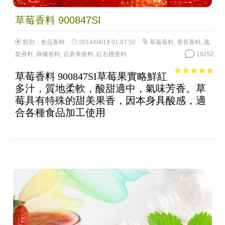
草莓香料 900847SI
類別：
食品香料
2014/04/19 01:07:50
草莓香料
,
香蕉香料
,
鳳
梨香料
,
檸檬香料
,
百香果香料
,
紅石榴香料
19252
草莓香料 900847SI草莓果實略鮮紅
4.42
out of
多汁，質地柔軟，酸甜適中，氣味芳香。草
5
莓具有特殊的甜美果香，因本身具酸感，適
合各種食品加工使用