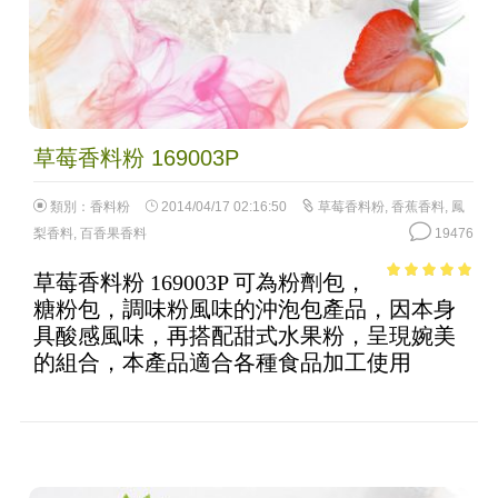
草莓香料粉 169003P
類別：
香料粉
2014/04/17 02:16:50
草莓香料粉
,
香蕉香料
,
鳳
梨香料
,
百香果香料
19476
草莓香料粉 169003P 可為粉劑包，
4.75
out of
糖粉包，調味粉風味的沖泡包產品，因本身
5
具酸感風味，再搭配甜式水果粉，呈現婉美
的組合，本產品適合各種食品加工使用