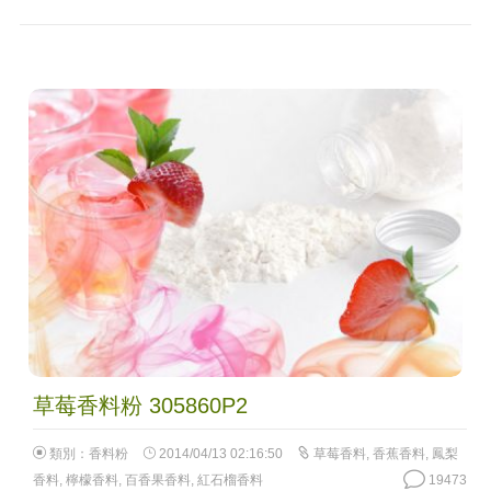
草莓香料粉 305860P2
類別：
香料粉
2014/04/13 02:16:50
草莓香料
,
香蕉香料
,
鳳梨
香料
,
檸檬香料
,
百香果香料
,
紅石榴香料
19473