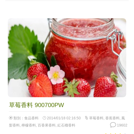
草莓香料 900700PW
類別：
食品香料
2014/01/18 02:16:50
草莓香料
,
香蕉香料
,
鳳
梨香料
,
檸檬香料
,
百香果香料
,
紅石榴香料
19602