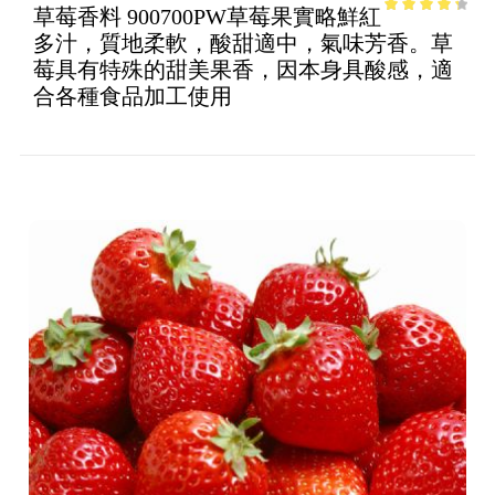
草莓香料 900700PW草莓果實略鮮紅
3.64
out
多汁，質地柔軟，酸甜適中，氣味芳香。草
of 5
莓具有特殊的甜美果香，因本身具酸感，適
合各種食品加工使用