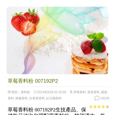
草莓香料粉 007192P2
類別：
香料粉
2014/03/28 02:16:50
草莓香料
,
香蕉香料
,
鳳梨
香料
,
檸檬香料
,
百香果香料
,
紅石榴香料
19220
草莓香料粉 007192P2生技產品、保
3.89
out