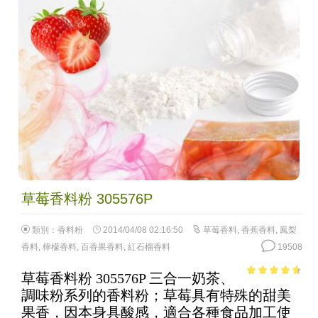
草莓香料粉 305576P
類別：
香料粉
2014/04/08 02:16:50
草莓香料
,
香蕉香料
,
鳳梨
香料
,
檸檬香料
,
百香果香料
,
紅石榴香料
19508
草莓香料粉 305576P 三合一奶茶、
4.25
out
調味粉系列的香料粉；草莓具有特殊的甜美
of 5
果香，因本身具酸感，適合各種食品加工使