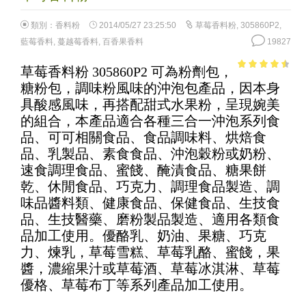
類別：
香料粉
2014/05/27 23:25:50
草莓香料粉
,
305860P2
,
藍莓香料
,
蔓越莓香料
,
百香果香料
19827
草莓香料粉 305860P2 可為粉劑包，
4.04
out
糖粉包，調味粉風味的沖泡包產品，因本身
of 5
具酸感風味，再搭配甜式水果粉，呈現婉美
的組合，本產品適合各種三合一沖泡系列食
品、可可相關食品、食品調味料、烘焙食
品、乳製品、素食食品、沖泡穀粉或奶粉、
速食調理食品、蜜餞、醃漬食品、糖果餅
乾、休閒食品、巧克力、調理食品製造、調
味品醬料類、健康食品、保健食品、生技食
品、生技醫藥、磨粉製品製造、適用各類食
品加工使用。優酪乳、奶油、果糖、巧克
力、煉乳，草莓雪糕、草莓乳酪、蜜餞，果
醬，濃縮果汁或草莓酒、草莓冰淇淋、草莓
優格、草莓布丁等系列產品加工使用。