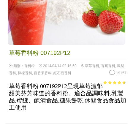
草莓香料粉 007192P12
類別：
香料粉
2014/04/14 02:16:50
草莓香料
,
香蕉香料
,
鳳梨
香料
,
檸檬香料
,
百香果香料
,
紅石榴香料
19157
草莓香料粉 007192P12呈現草莓濃郁
4.14
out
甜美芬芳味道的香料粉。適合品調味料,乳製
of 5
品,蜜餞、醃漬食品,糖果餅乾,休閒食品食品加
工使用