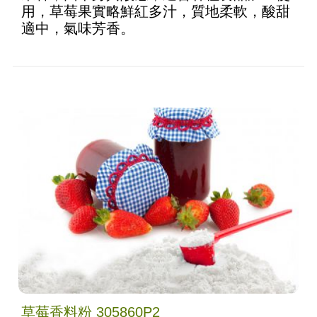
用，草莓果實略鮮紅多汁，質地柔軟，酸甜
適中，氣味芳香。
草莓香料粉 305860P2