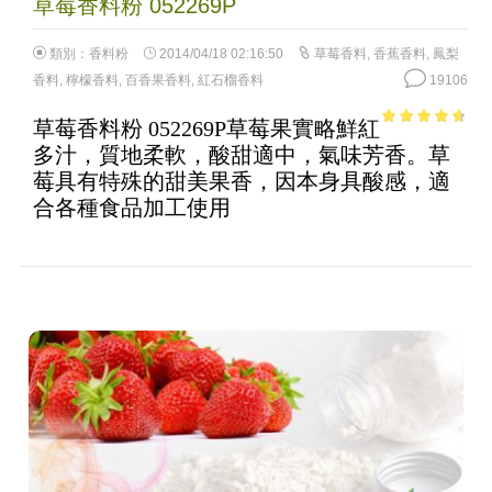
草莓香料粉 052269P
類別：
香料粉
2014/04/18 02:16:50
草莓香料
,
香蕉香料
,
鳳梨
香料
,
檸檬香料
,
百香果香料
,
紅石榴香料
19106
草莓香料粉 052269P草莓果實略鮮紅
4.28
out of
多汁，質地柔軟，酸甜適中，氣味芳香。草
5
莓具有特殊的甜美果香，因本身具酸感，適
合各種食品加工使用