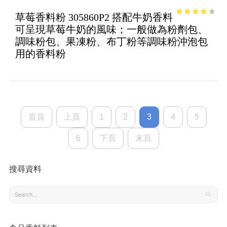
草莓香料粉 305860P2 搭配牛奶香料
3.66
out
可呈現草莓牛奶的風味；一般做為粉劑包、
of 5
調味粉包、果凍粉、布丁粉等調味粉沖泡包
用的香料粉
首頁
上頁
1
2
3
4
5
6
下頁
末頁
搜尋資料