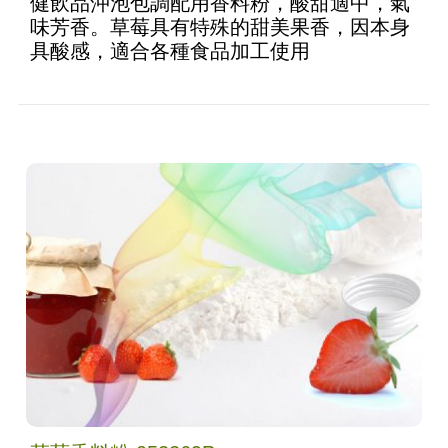
健飲品沖泡包調配用香料粉，酸甜適中，氣
of 5
味芳香。草莓具有特殊的甜美果香，因本身
具酸感，適合各種食品加工使用