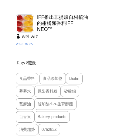
IFF推出非提煉自柑橘油
的柑橘類香料IFF
NEO™
wellwiz
2022-10-25
Tags 標籤
食品香料
食品添加物
Biotin
夢夢水
鳳梨香料粉
矽酸鋁
蓖麻油
琥珀酸dl-α-生育醇酯
百香果
Bakery products
消費趨勢
076293Z