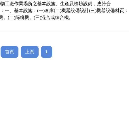
加物工廠作業場所之基本設施、生產及檢驗設備，應符合
：一、基本設施：(一)倉庫(二)機器設備設計(三)機器設備材質：
碎機。(二)篩粉機。(三)混合或煉合機。
首頁
上頁
1