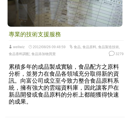
專業的技術支援服務
wellwiz
2012/08/26 09:48:59
食品
,
食品原料
,
食品製造技術
,
食品香料調配
,
食品添加物買賣
3279
累積多年的成品製成實驗，食品配方之原料
分析，並努力在食品各領域充分取得新的資
訊。向富公司成立至今致力整合食品原料系
統，擁有強大的雲端資料庫，因此讓客戶在
新品開發或食品原料的分析上都能獲得快速
的成果。