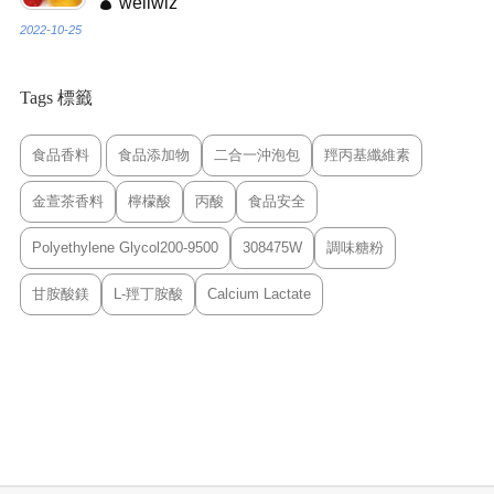
wellwiz
2022-10-25
Tags 標籤
食品香料
食品添加物
二合一沖泡包
羥丙基纖維素
金萱茶香料
檸檬酸
丙酸
食品安全
Polyethylene Glycol200-9500
308475W
調味糖粉
甘胺酸鎂
L-羥丁胺酸
Calcium Lactate