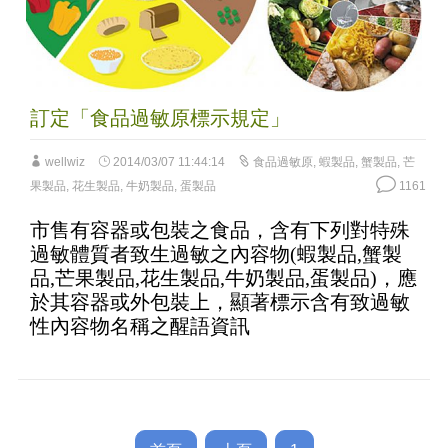
訂定「食品過敏原標示規定」
wellwiz
2014/03/07 11:44:14
食品過敏原
,
蝦製品
,
蟹製品
,
芒
果製品
,
花生製品
,
牛奶製品
,
蛋製品
1161
市售有容器或包裝之食品，含有下列對特殊
過敏體質者致生過敏之內容物(蝦製品,蟹製
品,芒果製品,花生製品,牛奶製品,蛋製品)，應
於其容器或外包裝上，顯著標示含有致過敏
性內容物名稱之醒語資訊