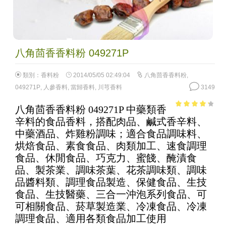
八角茴香香料粉 049271P
類別：
香料粉
2014/05/05 02:49:04
八角茴香香料粉
,
049271P
,
人參香料
,
當歸香料
,
川芎香料
3149
八角茴香香料粉 049271P 中藥類香
3.55
out
辛料的食品香料，搭配肉品、鹹式香辛料、
of 5
中藥酒品、炸雞粉調味；適合食品調味料、
烘焙食品、素食食品、肉類加工、速食調理
食品、休閒食品、巧克力、蜜餞、醃漬食
品、製茶業、調味茶葉、花茶調味類、調味
品醬料類、調理食品製造、保健食品、生技
食品、生技醫藥、三合一沖泡系列食品、可
可相關食品、菸草製造業、冷凍食品、冷凍
調理食品、適用各類食品加工使用