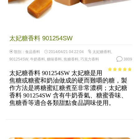
太妃糖香料 901254SW
類別：
食品香料
2014/04/21 04:22:04
太妃糖香料
,
901254SW
,
牛奶香料
,
糖味香料
,
焦糖香料
,
巧克力香料
3809
太妃糖香料 901254SW 太妃糖是用
4.49
out of
焦糖或糖蜜和奶油做成的硬而難嚼的糖，製
5
作方法是將糖蜜紅糖煮至非常濃稠；太妃糖
香料 901254SW 含有牛奶香氣、糖蜜香味、
焦糖香等適合各類甜點食品調味使用。