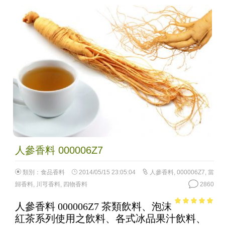
人參香料 000006Z7
類別：
食品香料
2014/05/15 23:05:04
人參香料
,
000006Z7
,
當
歸香料
,
川芎香料
,
四物香料
2860
人參香料 000006Z7 茶類飲料、泡沫
4.84
out of
紅茶系列使用之飲料、各式冰品果汁飲料、
5