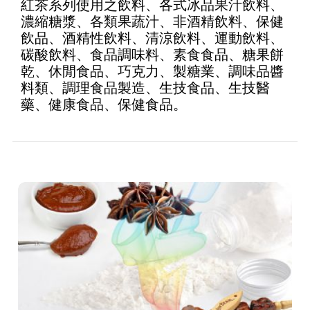
紅茶系列使用之飲料、各式冰品果汁飲料、
of 5
濃縮糖漿、各類果蔬汁、非酒精飲料、保健
飲品、酒精性飲料、清涼飲料、運動飲料、
碳酸飲料、食品調味料、素食食品、糖果餅
乾、休閒食品、巧克力、製糖業、調味品醬
料類、調理食品製造、生技食品、生技醫
藥、健康食品、保健食品。