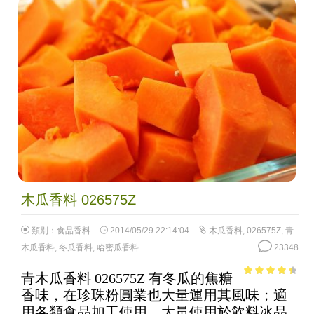
木瓜香料 026575Z
類別：
食品香料
2014/05/29 22:14:04
木瓜香料
,
026575Z
,
青
木瓜香料
,
冬瓜香料
,
哈密瓜香料
23348
青木瓜香料 026575Z 有冬瓜的焦糖
3.75
out
香味，在珍珠粉圓業也大量運用其風味；適
of 5
用各類食品加工使用，大量使用於飲料冰品