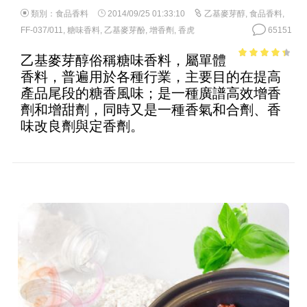
類別：
食品香料
2014/09/25 01:33:10
乙基麥芽醇
,
食品香料
,
FF-037/011
,
糖味香料
,
乙基麥芽酚
,
增香劑
,
香虎
65151
乙基麥芽醇俗稱糖味香料，屬單體
3.77
out
香料，普遍用於各種行業，主要目的在提高
of 5
產品尾段的糖香風味；是一種廣譜高效增香
劑和增甜劑，同時又是一種香氣和合劑、香
味改良劑與定香劑。