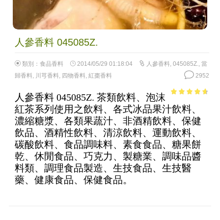
人參香料 045085Z.
類別：
食品香料
2014/05/29 01:18:04
人參香料
,
045085Z.
,
當
歸香料
,
川芎香料
,
四物香料
,
紅棗香料
2952
人參香料 045085Z. 茶類飲料、泡沫
4.2
out of
紅茶系列使用之飲料、各式冰品果汁飲料、
5
濃縮糖漿、各類果蔬汁、非酒精飲料、保健
飲品、酒精性飲料、清涼飲料、運動飲料、
碳酸飲料、食品調味料、素食食品、糖果餅
乾、休閒食品、巧克力、製糖業、調味品醬
料類、調理食品製造、生技食品、生技醫
藥、健康食品、保健食品。