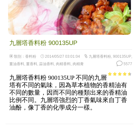
九層塔香料粉 900135UP
類別：
香料粉
2014/05/27 03:01:04
九層塔香料粉
,
900135UP
,
薑油香料
,
薑香料
,
蒜油香料
,
肉精香料
,
肉精膏
5577
九層塔香料粉 900135UP 不同的九層
3.99
out
塔有不同的氣味，因為草本植物的香精油有
of 5
不同的數量，因而不同的種類出來的香精油
比例不同。九層塔強烈的丁香氣味來自丁香
油酚，像丁香的化學成分一樣。