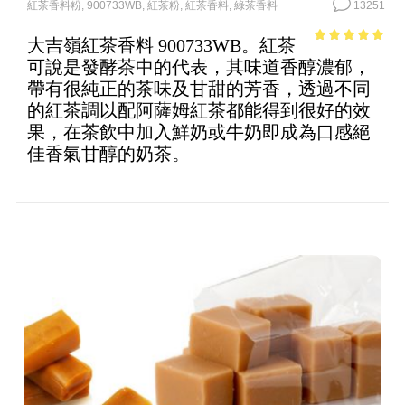
紅茶香料粉
,
900733WB
,
紅茶粉
,
紅茶香料
,
綠茶香料
13251
大吉嶺紅茶香料 900733WB。紅茶
4.88
out of
可說是發酵茶中的代表，其味道香醇濃郁，
5
帶有很純正的茶味及甘甜的芳香，透過不同
的紅茶調以配阿薩姆紅茶都能得到很好的效
果，在茶飲中加入鮮奶或牛奶即成為口感絕
佳香氣甘醇的奶茶。