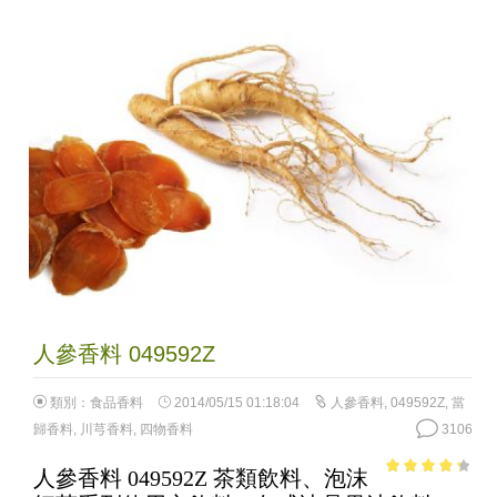
人參香料 049592Z
類別：
食品香料
2014/05/15 01:18:04
人參香料
,
049592Z
,
當
歸香料
,
川芎香料
,
四物香料
3106
人參香料 049592Z 茶類飲料、泡沫
3.62
out