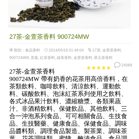
27茶-金萱茶香料 900724MW
類別：
食品香料
2014/05/16 01:48:04
27茶
,
金萱茶香料
,
900724MW
,
茶葉
,
紅茶香料
,
綠茶香料
,
金萱茶香料
,
翠玉茶香料
24089
27茶-金萱茶香料
4.48
out of
900724MW 帶有奶香的花茶用高倍香料，在
5
茶類飲料、咖啡飲料、清涼飲料、運動飲
料、碳酸飲料、泡沫紅茶系列使用之飲料、
各式冰品果汁飲料、濃縮糖漿、各類果蔬
汁、非酒精飲料、保健飲品、其他飲料、三
合一沖泡系列食品、可可相關食品、生技食
品、生技醫藥、健康食品、保健食品、調味
品醬料類、調理食品製造、製茶業、調味茶
葉、花茶調味類、蜜餞、醃漬食品、食品調