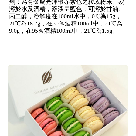
劑：為有金屬光澤帶赤紫色之粒或粉末。易
5
溶於水及酒精，溶液呈藍色，可溶於甘油、
丙二醇，溶解度在100ml水中，0℃為15g，
21℃為18.7g，在50％酒精100ml中，21℃為
9.0g，在95％酒精100ml中，21℃為1.5g。