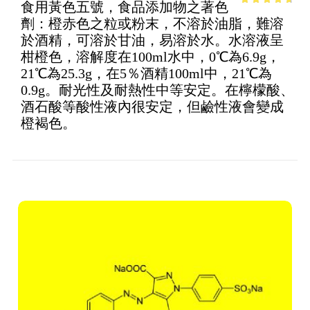
食用黃色五號，食品添加物之著色
4.18
out
劑：橙赤色之粒或粉末，不溶於油脂，難溶
of 5
於酒精，可溶於甘油，易溶於水。水溶液呈
柑橙色，溶解度在100ml水中，0℃為6.9g，
21℃為25.3g，在5％酒精100ml中，21℃為
0.9g。耐光性及耐熱性中等安定。在檸檬酸、
酒石酸等酸性液內很安定，但鹼性液會變成
橙褐色。