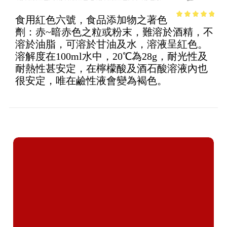
食用紅色六號，食品添加物之著色
4.61
out of
劑：赤~暗赤色之粒或粉末，難溶於酒精，不
5
溶於油脂，可溶於甘油及水，溶液呈紅色。
溶解度在100ml水中，20℃為28g，耐光性及
耐熱性甚安定，在檸檬酸及酒石酸溶液內也
很安定，唯在鹼性液會變為褐色。