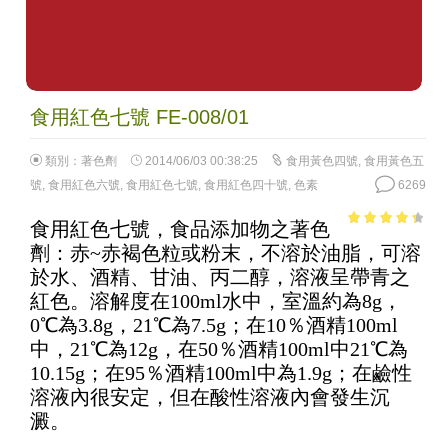
食用紅色七號 FE-008/01
類別：
著色劑
2014/06/03 00:38:25
食用黃色四號
,
食用黃色五
號
,
食用紅色六號
,
食用紅色七號
,
食用紅色四十號
,
色素
6269
食用紅色七號，食品添加物之著色
3.81
out
劑：赤~赤褐色粒或粉末，不溶於油脂，可溶
of 5
於水、酒精、甘油、丙二醇，溶液呈帶青之
紅色。溶解度在100ml水中，室溫約為8g，
0℃為3.8g，21℃為7.5g；在10％酒精100ml
中，21℃為12g，在50％酒精100ml中21℃為
10.15g；在95％酒精100ml中為1.9g；在鹼性
溶液內很安定，但在酸性溶液內會發生沉
澱。