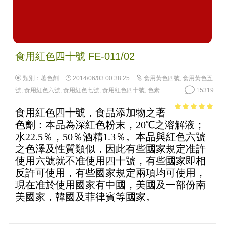
食用紅色四十號 FE-011/02
類別：
著色劑
2014/06/03 00:38:25
食用黃色四號
,
食用黃色五
號
,
食用紅色六號
,
食用紅色七號
,
食用紅色四十號
,
色素
15319
食用紅色四十號，食品添加物之著
4.83
out of
色劑：本品為深紅色粉末，20℃之溶解液；
5
水22.5％，50％酒精1.3％。本品與紅色六號
之色澤及性質類似，因此有些國家規定准許
使用六號就不准使用四十號，有些國家即相
反許可使用，有些國家規定兩項均可使用，
現在准於使用國家有中國，美國及一部份南
美國家，韓國及菲律賓等國家。