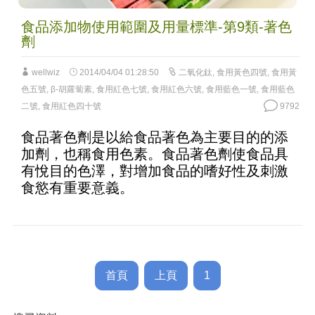
食品添加物使用範圍及用量標準-第9類-著色
劑
wellwiz
2014/04/04 01:28:50
二氧化鈦
,
食用黃色四號
,
食用黃
色五號
,
β-胡蘿蔔素
,
食用紅色七號
,
食用紅色六號
,
食用藍色一號
,
食用藍色
二號
,
食用紅色四十號
9792
食品著色劑是以給食品著色為主要目的的添
加劑，也稱食用色素。食品著色劑使食品具
有悅目的色澤，對增加食品的嗜好性及刺激
食慾有重要意義。
首頁
上頁
1