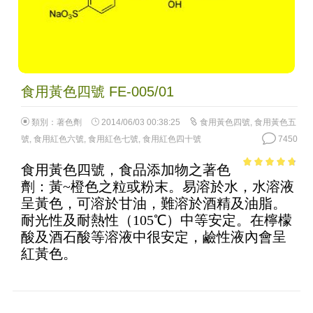
食用黃色四號 FE-005/01
類別：
著色劑
2014/06/03 00:38:25
食用黃色四號
,
食用黃色五
號
,
食用紅色六號
,
食用紅色七號
,
食用紅色四十號
7450
食用黃色四號，食品添加物之著色
4.43
out of
劑：黃~橙色之粒或粉末。易溶於水，水溶液
5
呈黃色，可溶於甘油，難溶於酒精及油脂。
耐光性及耐熱性（105℃）中等安定。在檸檬
酸及酒石酸等溶液中很安定，鹼性液內會呈
紅黃色。