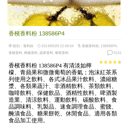
香檳香料粉 138586P4
類別：
香料粉
2014/05/29 22:49:04
香檳香料粉
,
138586P4
,
香檳香料
,
檸檬香料
,
蘋果香料
,
葡萄香料
5141
香檳香料粉 138586P4 有清淡如檸
4.11
out
檬、青蘋果和微微葡萄的香氣；泡沫紅茶系
of 5
列使用之飲料、各式冰品果汁飲料、濃縮糖
漿、各類果蔬汁、非酒精飲料、茶類飲料、
咖啡飲料、保健飲品、酒精性飲料、啤酒製
造業、清涼飲料、運動飲料、碳酸飲料、食
品調味料、乳製品、速食調理食品、蜜餞、
醃漬食品、糖果餅乾、休閒食品、適用各類
食品加工使用。