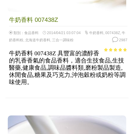
牛奶香料 007438Z
類別：
食品香料
2014/04/21 03:07:04
牛奶香料
,
007438Z
,
牛
奶香料粉
,
北海道牛奶香料
,
三合一調味粉
2987
牛奶香料 007438Z 具豐富的濃醇香
4.62
out of
的乳香香氣的食品香料，適合生技食品,生技
5
醫藥,健康食品,調味品醬料類,磨粉製品製造,
休閒食品,糖果及巧克力,沖泡穀粉或奶粉等調
味使用。