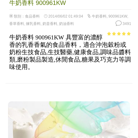
牛奶香料 900961KW
類別：
食品香料
2014/06/02 01:49:04
牛奶香料
,
900961KW
,
香草香料
,
煉乳香料
,
奶昔香料
,
奶油香料
3491
牛奶香料 900961KW 具豐富的濃醇
4.71
out of
香的乳香香氣的食品香料，適合沖泡穀粉或
5
奶粉生技食品,生技醫藥,健康食品,調味品醬料
類,磨粉製品製造,休閒食品,糖果及巧克力等調
味使用。