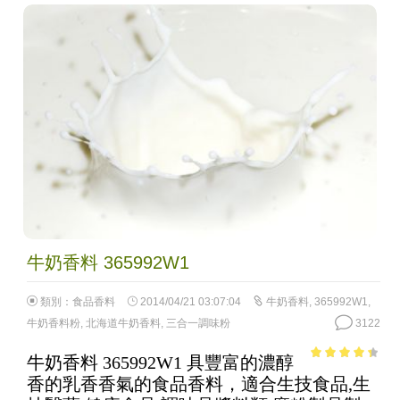
牛奶香料 365992W1
類別：
食品香料
2014/04/21 03:07:04
牛奶香料
,
365992W1
,
牛奶香料粉
,
北海道牛奶香料
,
三合一調味粉
3122
牛奶香料 365992W1 具豐富的濃醇
3.66
out
香的乳香香氣的食品香料，適合生技食品,生
of 5