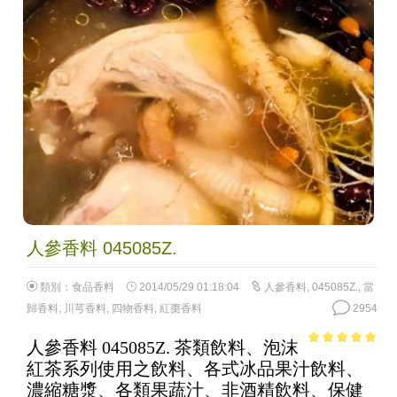
人參香料 045085Z.
類別：
食品香料
2014/05/29 01:18:04
人參香料
,
045085Z.
,
當
歸香料
,
川芎香料
,
四物香料
,
紅棗香料
2954
人參香料 045085Z. 茶類飲料、泡沫
4.78
out of
紅茶系列使用之飲料、各式冰品果汁飲料、
5
濃縮糖漿、各類果蔬汁、非酒精飲料、保健