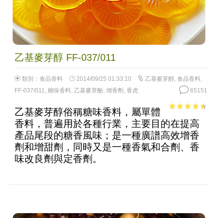
乙基麥芽醇 FF-037/011
類別：
食品香料
2014/09/25 01:33:10
乙基麥芽醇
,
食品香料
,
FF-037/011
,
糖味香料
,
乙基麥芽酚
,
增香劑
,
香虎
65151
乙基麥芽醇俗稱糖味香料，屬單體
4.07
out
香料，普遍用於各種行業，主要目的在提高
of 5
產品尾段的糖香風味；是一種廣譜高效增香
劑和增甜劑，同時又是一種香氣和合劑、香
味改良劑與定香劑。