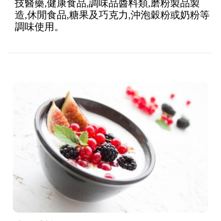
技醫藥,健康食品,調味品醬料類,磨粉製品製
造,休閒食品,糖果及巧克力,沖泡穀粉或奶粉等
調味使用。