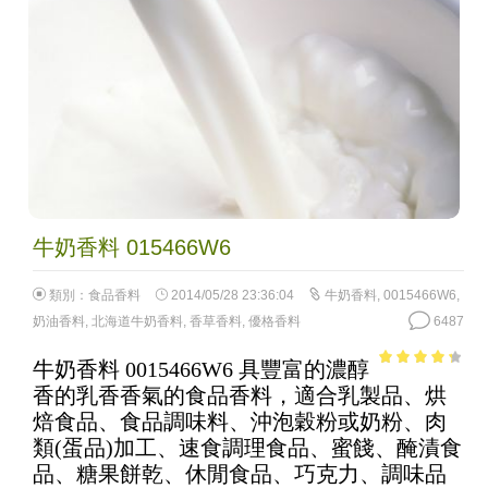
牛奶香料 015466W6
類別：
食品香料
2014/05/28 23:36:04
牛奶香料
,
0015466W6
,
奶油香料
,
北海道牛奶香料
,
香草香料
,
優格香料
6487
牛奶香料 0015466W6 具豐富的濃醇
3.59
out
香的乳香香氣的食品香料，適合乳製品、烘
of 5
焙食品、食品調味料、沖泡穀粉或奶粉、肉
類(蛋品)加工、速食調理食品、蜜餞、醃漬食
品、糖果餅乾、休閒食品、巧克力、調味品