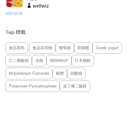
wellwiz
2022-10-25
Tags 標籤
食品香料
食品添加物
葡萄柚
吡哆醛
Greek yogurt
己二烯酸鈉
冰梅
900046GP
D-木糖醇
Molybdenum Fumarate
載體
硝酸鉻
Potassium Pyro-phosphate
反丁烯二酸鎂