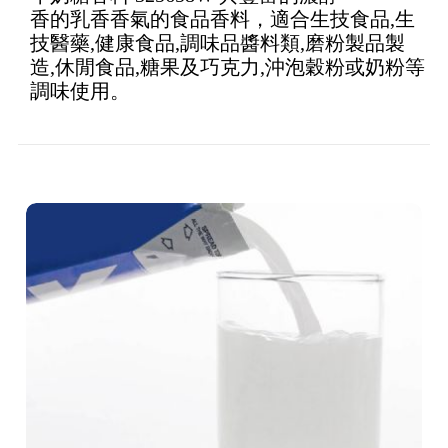
3.73
out
香的乳香香氣的食品香料，適合生技食品,生
of 5
技醫藥,健康食品,調味品醬料類,磨粉製品製
造,休閒食品,糖果及巧克力,沖泡穀粉或奶粉等
調味使用。