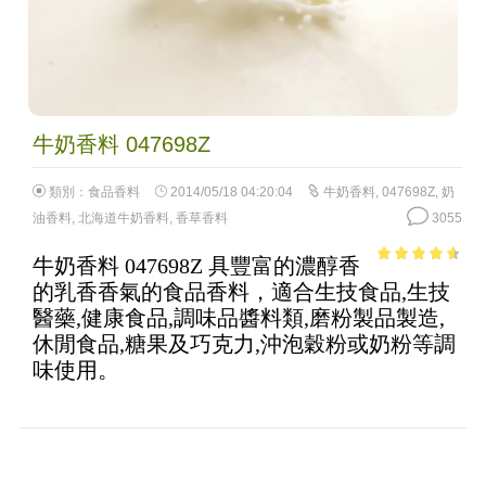
牛奶香料 047698Z
類別：
食品香料
2014/05/18 04:20:04
牛奶香料
,
047698Z
,
奶
油香料
,
北海道牛奶香料
,
香草香料
3055
牛奶香料 047698Z 具豐富的濃醇香
4.1
out of
的乳香香氣的食品香料，適合生技食品,生技
5
醫藥,健康食品,調味品醬料類,磨粉製品製造,
休閒食品,糖果及巧克力,沖泡穀粉或奶粉等調
味使用。