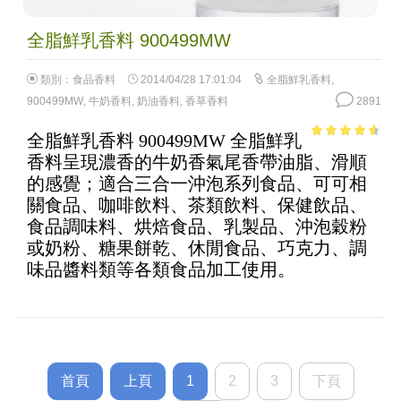
全脂鮮乳香料 900499MW
類別：
食品香料
2014/04/28 17:01:04
全脂鮮乳香料
,
900499MW
,
牛奶香料
,
奶油香料
,
香草香料
2891
全脂鮮乳香料 900499MW 全脂鮮乳
4.1
out of
香料呈現濃香的牛奶香氣尾香帶油脂、滑順
5
的感覺；適合三合一沖泡系列食品、可可相
關食品、咖啡飲料、茶類飲料、保健飲品、
食品調味料、烘焙食品、乳製品、沖泡穀粉
或奶粉、糖果餅乾、休閒食品、巧克力、調
味品醬料類等各類食品加工使用。
首頁
上頁
1
2
3
下頁