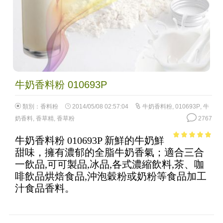
牛奶香料粉 010693P
類別：
香料粉
2014/05/08 02:57:04
牛奶香料粉
,
010693P
,
牛
奶香料
,
香草精
,
香草粉
2767
牛奶香料粉 010693P 新鮮的牛奶鮮
4.96
out of
甜味，擁有濃郁的全脂牛奶香氣；適合三合
5
一飲品,可可製品,冰品,各式濃縮飲料,茶、咖
啡飲品烘焙食品,沖泡穀粉或奶粉等食品加工
汁食品香料。