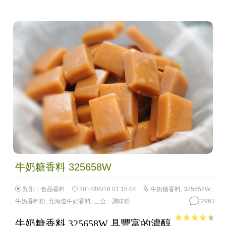
牛奶糖香料 325658W
類別：
食品香料
2014/05/16 01:15:04
牛奶糖香料
,
325658W
,
牛奶香料粉
,
北海道牛奶香料
,
三合一調味粉
2963
牛奶糖香料 325658W 具豐富的濃醇