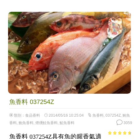
魚香料 037254Z
類別：
食品香料
2014/05/16 10:25:04
魚香料
,
037254Z
,
鮪魚
香料
,
鮑魚香料
,
煙燻鮭魚香料
,
魷魚香料
3059
魚香料 037254Z具有魚的腥香氣適
4.12
out