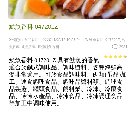
魷魚香料 047201Z
類別：
食品香料
2014/05/12 10:57:04
魷魚香料
,
047201Z
,
鮪
魚香料
,
鮑魚香料
,
煙燻鮭魚香料
2981
魷魚香料 047201Z 具有魷魚的香氣
3.96
out
適合於鹹式調味品、調味醬料、各種海鮮高
of 5
湯非常適用。可於食品調味料、肉類(蛋品)加
工、速食調理食品、調味品醬料類、調理食
品製造、罐頭食品、飼料業、冷凍、冷藏食
品、冷凍水產品、冷凍食品、冷凍調理食品
等加工中調味使用。