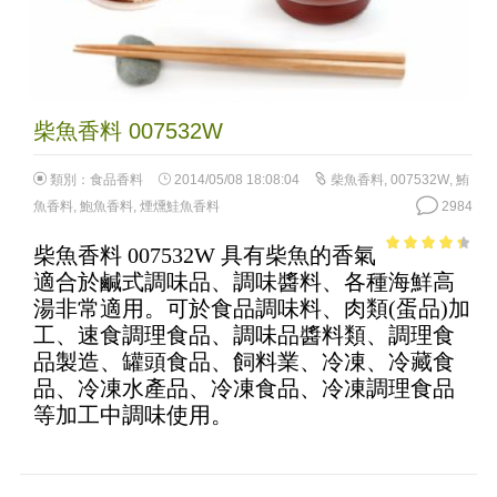
柴魚香料 007532W
類別：
食品香料
2014/05/08 18:08:04
柴魚香料
,
007532W
,
鮪
魚香料
,
鮑魚香料
,
煙燻鮭魚香料
2984
柴魚香料 007532W 具有柴魚的香氣
3.7
out of
適合於鹹式調味品、調味醬料、各種海鮮高
5
湯非常適用。可於食品調味料、肉類(蛋品)加
工、速食調理食品、調味品醬料類、調理食
品製造、罐頭食品、飼料業、冷凍、冷藏食
品、冷凍水產品、冷凍食品、冷凍調理食品
等加工中調味使用。