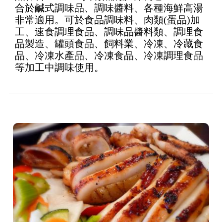
合於鹹式調味品、調味醬料、各種海鮮高湯
of 5
非常適用。可於食品調味料、肉類(蛋品)加
工、速食調理食品、調味品醬料類、調理食
品製造、罐頭食品、飼料業、冷凍、冷藏食
品、冷凍水產品、冷凍食品、冷凍調理食品
等加工中調味使用。