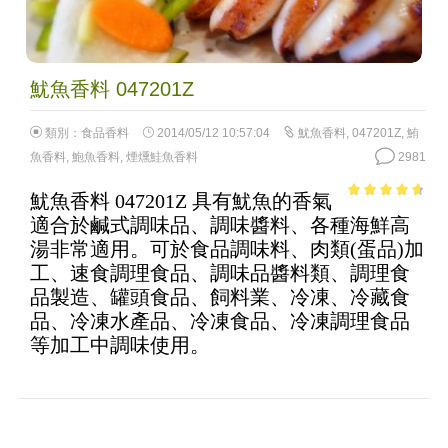
魷魚香料 047201Z
類別：
食品香料
2014/05/12 10:57:04
魷魚香料
,
047201Z
,
鮪
魚香料
,
鮑魚香料
,
煙燻鮭魚香料
2981
魷魚香料 047201Z 具有魷魚的香氣
4.32
out of
適合於鹹式調味品、調味醬料、各種海鮮高
5
湯非常適用。可於食品調味料、肉類(蛋品)加
工、速食調理食品、調味品醬料類、調理食
品製造、罐頭食品、飼料業、冷凍、冷藏食
品、冷凍水產品、冷凍食品、冷凍調理食品
等加工中調味使用。