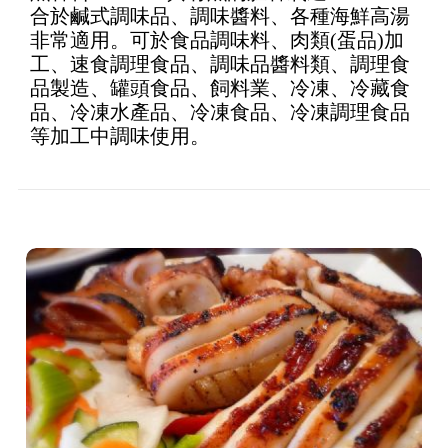
合於鹹式調味品、調味醬料、各種海鮮高湯
of 5
非常適用。可於食品調味料、肉類(蛋品)加
工、速食調理食品、調味品醬料類、調理食
品製造、罐頭食品、飼料業、冷凍、冷藏食
品、冷凍水產品、冷凍食品、冷凍調理食品
等加工中調味使用。