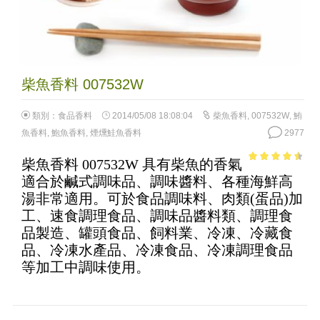
柴魚香料 007532W
類別：
食品香料
2014/05/08 18:08:04
柴魚香料
,
007532W
,
鮪
魚香料
,
鮑魚香料
,
煙燻鮭魚香料
2977
柴魚香料 007532W 具有柴魚的香氣
4
out of 5
適合於鹹式調味品、調味醬料、各種海鮮高
湯非常適用。可於食品調味料、肉類(蛋品)加
工、速食調理食品、調味品醬料類、調理食
品製造、罐頭食品、飼料業、冷凍、冷藏食
品、冷凍水產品、冷凍食品、冷凍調理食品
等加工中調味使用。