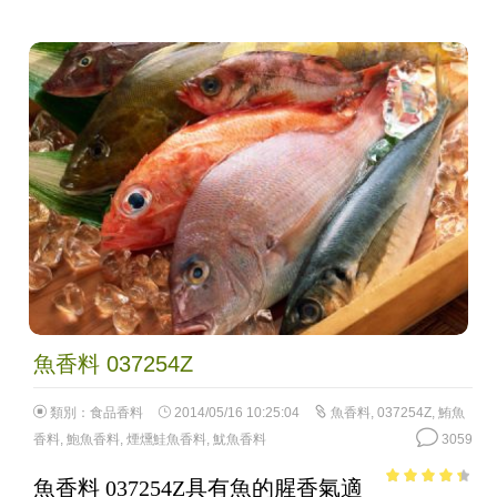
魚香料 037254Z
類別：
食品香料
2014/05/16 10:25:04
魚香料
,
037254Z
,
鮪魚
香料
,
鮑魚香料
,
煙燻鮭魚香料
,
魷魚香料
3059
魚香料 037254Z具有魚的腥香氣適
3.73
out