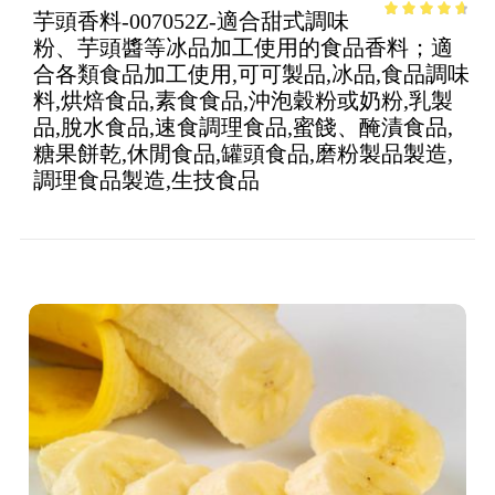
芋頭香料-007052Z-適合甜式調味
4.16
out
粉、芋頭醬等冰品加工使用的食品香料；適
of 5
合各類食品加工使用,可可製品,冰品,食品調味
料,烘焙食品,素食食品,沖泡穀粉或奶粉,乳製
品,脫水食品,速食調理食品,蜜餞、醃漬食品,
糖果餅乾,休閒食品,罐頭食品,磨粉製品製造,
調理食品製造,生技食品