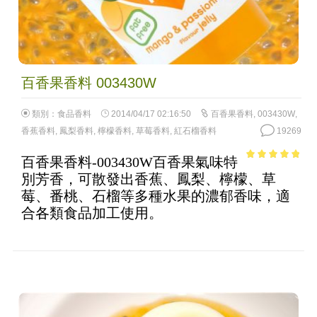
百香果香料 003430W
類別：
食品香料
2014/04/17 02:16:50
百香果香料
,
003430W
,
香蕉香料
,
鳳梨香料
,
檸檬香料
,
草莓香料
,
紅石榴香料
19269
百香果香料-003430W百香果氣味特
4.58
out of
別芳香，可散發出香蕉、鳳梨、檸檬、草
5
莓、番桃、石榴等多種水果的濃郁香味，適
合各類食品加工使用。