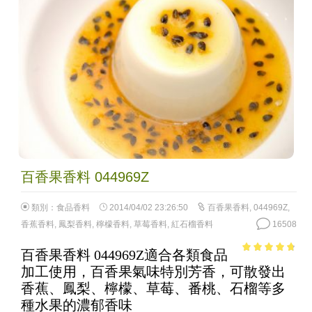
百香果香料 044969Z
類別：
食品香料
2014/04/02 23:26:50
百香果香料
,
044969Z
,
香蕉香料
,
鳳梨香料
,
檸檬香料
,
草莓香料
,
紅石榴香料
16508
百香果香料 044969Z適合各類食品
4.39
out of
加工使用，百香果氣味特別芳香，可散發出
5
香蕉、鳳梨、檸檬、草莓、番桃、石榴等多
種水果的濃郁香味