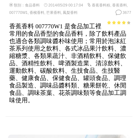
類別：
食品香料
2014/05/29 00:17:04
香蕉香料粉
,
香蕉香料
,
007770W1
,
香檳香料
,
芒果香料
,
鳳梨香料
3677
香蕉香料 007770W1 是食品加工裡
3.82
out
常用的食品香型的食品香料，除了飲料產品
of 5
也適合各類調味醬朴味使用；常用於泡沫紅
茶系列使用之飲料、各式冰品果汁飲料、濃
縮糖漿、各類果蔬汁、非酒精飲料、保健飲
品、酒精性飲料、啤酒製造業、清涼飲料、
運動飲料、碳酸飲料、生技食品、生技醫
藥、健康食品、保健食品、罐頭食品、調理
食品製造、調味品醬料類、糖果餅乾、休閒
食品、調味茶葉、花茶調味類等食品加工調
味使用。