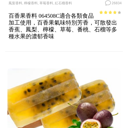
鳳梨香料
,
檸檬香料
,
草莓香料
,
紅石榴香料
26834
百香果香料 064508C適合各類食品
3.56
out
加工使用，百香果氣味特別芳香，可散發出
of 5
香蕉、鳳梨、檸檬、草莓、番桃、石榴等多
種水果的濃郁香味