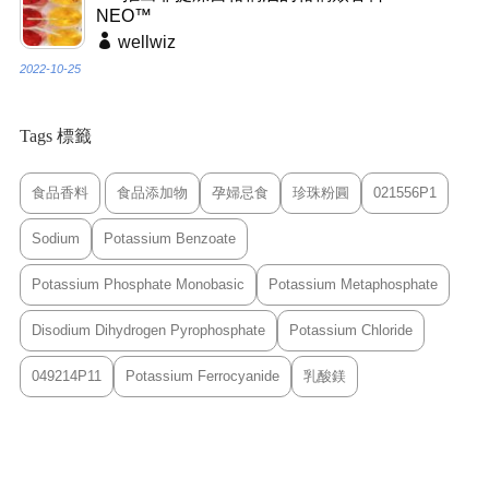
NEO™
wellwiz
2022-10-25
Tags 標籤
食品香料
食品添加物
孕婦忌食
珍珠粉圓
021556P1
Sodium
Potassium Benzoate
Potassium Phosphate Monobasic
Potassium Metaphosphate
Disodium Dihydrogen Pyrophosphate
Potassium Chloride
049214P11
Potassium Ferrocyanide
乳酸鎂