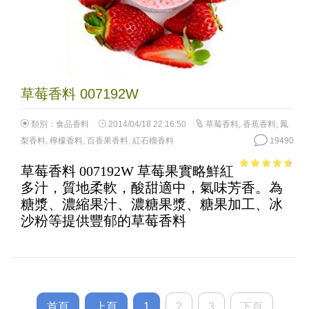
草莓香料 007192W
類別：
食品香料
2014/04/18 22:16:50
草莓香料
,
香蕉香料
,
鳳
梨香料
,
檸檬香料
,
百香果香料
,
紅石榴香料
19490
草莓香料 007192W 草莓果實略鮮紅
4.33
out of
多汁，質地柔軟，酸甜適中，氣味芳香。為
5
糖漿、濃縮果汁、濃糖果漿、糖果加工、冰
沙粉等提供豐郁的草莓香料
首頁
上頁
1
2
3
下頁