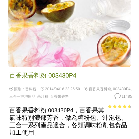
百香果香料粉 003430P4
類別：
香料粉
2014/04/16 23:26:50
百香果香料粉
,
003430P4
,
三合一沖泡飲品
,
果汁粉
,
百香果香料
11485
百香果香料粉 003430P4，百香果其
3.96
out
氣味特別濃郁芳香，做為糖粉包、沖泡包、
of 5
三合一系列產品適合，各類調味粉劑包食品
加工使用。