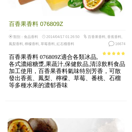
百香果香料 076809Z
類別：
食品香料
2014/04/17 01:26:50
百香果香料
,
香蕉香料
,
鳳梨香料
,
檸檬香料
,
草莓香料
,
紅石榴香料
16674
百香果香料 076809Z適合各類冰品,
4.57
out of
各式濃縮糖漿,果蔬汁,保健飲品,清涼飲料食品
5
加工使用，百香果香料氣味特別芳香，可散
發出香蕉、鳳梨、檸檬、草莓、番桃、石榴
等多種水果的濃郁香味