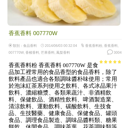
香蕉香料 007770W
類別：
食品香料
2014/06/03 00:32:04
香蕉香料粉
,
香蕉香料
,
007770W
,
香檳香料
,
芒果香料
,
鳳梨香料
3004
香蕉香料粉 香蕉香料 007770W 是食
4.52
out of
品加工裡常用的食品香型的食品香料，除了
5
飲料產品也適合各類調味醬朴味使用；常用
於泡沫紅茶系列使用之飲料、各式冰品果汁
飲料、濃縮糖漿、各類果蔬汁、非酒精飲
料、保健飲品、酒精性飲料、啤酒製造業、
清涼飲料、運動飲料、碳酸飲料、生技食
品、生技醫藥、健康食品、保健食品、罐頭
食品、調理食品製造、調味品醬料類、糖果
餅乾、休閒食品、調味茶葉、花茶調味類等