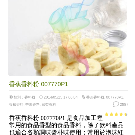
香蕉香料粉 007770P1
類別：
香料粉
2014/05/25 17:06:04
香蕉香料粉
,
007770P1
,
香檳香料
,
芒果香料
,
鳳梨香料
2887
香蕉香料粉 007770P1 是食品加工裡
3.88
out
常用的食品香型的食品香料，除了飲料產品
of 5
也適合各類調味醬朴味使用；常用於泡沫紅