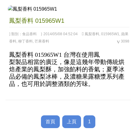
鳳梨香料 015965W1
類別：
食品香料
2014/05/08 04:52:04
鳳梨香料
,
015965W1
,
蘋果
香料
,
柳丁香料
,
芒果香料
3098
鳳梨香料 015965W1 台灣在使用鳳
3.64
out
梨製品相當的廣泛，像是這幾年帶動傳統烘
of 5
焙產業的鳳梨酥，加強餡料的香氣；夏季冰
品必備的鳳梨冰棒，及濃糖果露糖漿系列產
品，也可用於調整酒類的芳味。
首頁
上頁
1