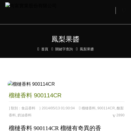
鳳梨果醬
首頁
關鍵字查詢
鳳梨果醬
榴槤香料 900114CR
類別：
食品香料
2014/05/13 01:00:04
榴槤香料
,
900114CR
,
酪梨
香料
,
奶油香料
2890
榴槤香料 900114CR 榴槤有奇異的香
3.65
out