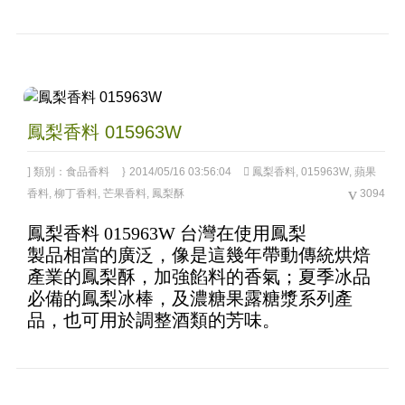
鳳梨香料 015963W
類別：
食品香料
2014/05/16 03:56:04
鳳梨香料
,
015963W
,
蘋果
香料
,
柳丁香料
,
芒果香料
,
鳳梨酥
3094
鳳梨香料 015963W 台灣在使用鳳梨
3.92
out
製品相當的廣泛，像是這幾年帶動傳統烘焙
of 5
產業的鳳梨酥，加強餡料的香氣；夏季冰品
必備的鳳梨冰棒，及濃糖果露糖漿系列產
品，也可用於調整酒類的芳味。