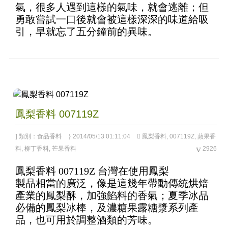
氣，很多人遇到這樣的氣味，就會逃離；但
of 5
勇敢嘗試一口後就會被這樣深深的味道給吸
引，早就忘了五分鐘前的異味。
鳳梨香料 007119Z
類別：
食品香料
2014/05/13 01:11:04
鳳梨香料
,
007119Z
,
蘋果香
料
,
柳丁香料
,
芒果香料
2926
鳳梨香料 007119Z 台灣在使用鳳梨
4.81
out of
製品相當的廣泛，像是這幾年帶動傳統烘焙
5
產業的鳳梨酥，加強餡料的香氣；夏季冰品
必備的鳳梨冰棒，及濃糖果露糖漿系列產
品，也可用於調整酒類的芳味。