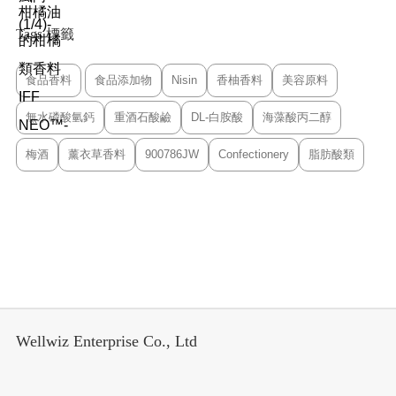
Tags 標籤
食品香料
食品添加物
Nisin
香柚香料
美容原料
無水磷酸氫鈣
重酒石酸鹼
DL-白胺酸
海藻酸丙二醇
梅酒
薰衣草香料
900786JW
Confectionery
脂肪酸類
Wellwiz Enterprise Co., Ltd