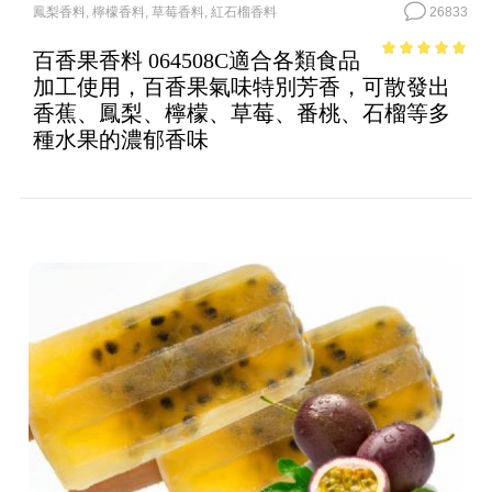
鳳梨香料
,
檸檬香料
,
草莓香料
,
紅石榴香料
26833
百香果香料 064508C適合各類食品
4.74
out of
加工使用，百香果氣味特別芳香，可散發出
5
香蕉、鳳梨、檸檬、草莓、番桃、石榴等多
種水果的濃郁香味