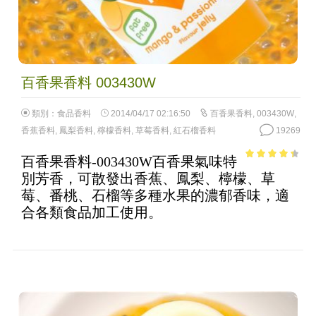
百香果香料 003430W
類別：
食品香料
2014/04/17 02:16:50
百香果香料
,
003430W
,
香蕉香料
,
鳳梨香料
,
檸檬香料
,
草莓香料
,
紅石榴香料
19269
百香果香料-003430W百香果氣味特
3.72
out
別芳香，可散發出香蕉、鳳梨、檸檬、草
of 5
莓、番桃、石榴等多種水果的濃郁香味，適
合各類食品加工使用。