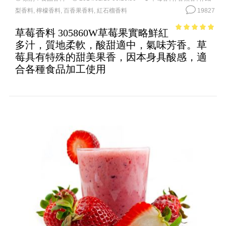
梨香料
,
檸檬香料
,
百香果香料
,
紅石榴香料
19827
草莓香料 305860W草莓果實略鮮紅
4.86
out of
多汁，質地柔軟，酸甜適中，氣味芳香。草
5
莓具有特殊的甜美果香，因本身具酸感，適
合各種食品加工使用