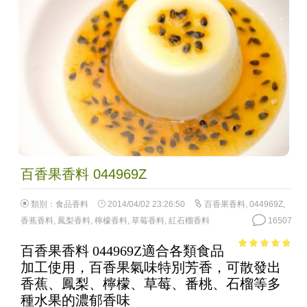
百香果香料 044969Z
類別：
食品香料
2014/04/02 23:26:50
百香果香料
,
044969Z
,
香蕉香料
,
鳳梨香料
,
檸檬香料
,
草莓香料
,
紅石榴香料
16507
百香果香料 044969Z適合各類食品
4.52
out of
加工使用，百香果氣味特別芳香，可散發出
5
香蕉、鳳梨、檸檬、草莓、番桃、石榴等多
種水果的濃郁香味