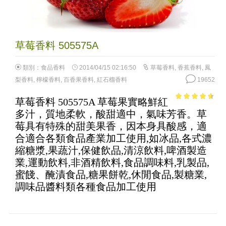
草莓香料 505575A
類別：
食品香料
2014/04/15 02:16:50
草莓香料
,
香蕉香料
,
鳳
梨香料
,
檸檬香料
,
百香果香料
,
紅石榴香料
19652
草莓香料 505575A 草莓果實略鮮紅
4.12
out
多汁，質地柔軟，酸甜適中，氣味芳香。草
of 5
莓具有特殊的甜美果香，因本身具酸感，適
合適合各類食品產業加工使用,如冰品,各式濃
縮糖漿,果蔬汁,保健飲品,清涼飲料,啤酒製造
業,運動飲料,非酒精飲料,食品調味料,乳製品,
蜜餞、醃漬食品,糖果餅乾,休閒食品,製糖業,
調味品醬料類各種食品加工使用