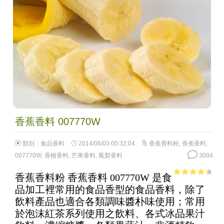
香蕉香料 007770W
類別：
食品香料
2014/06/03 00:32:04
香蕉香料粉
,
香蕉香料
,
007770W
,
香檳香料
,
芒果香料
,
鳳梨香料
3004
香蕉香料粉 香蕉香料 007770W 是食
3.88
out
品加工裡常用的食品香型的食品香料，除了
of 5
飲料產品也適合各類調味醬朴味使用；常用
於泡沫紅茶系列使用之飲料、各式冰品果汁