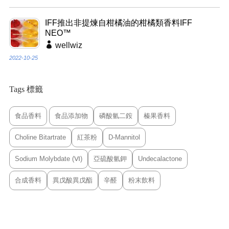
IFF推出非提煉自柑橘油的柑橘類香料IFF
NEO™
wellwiz
2022-10-25
Tags 標籤
食品香料
食品添加物
磷酸氫二銨
榛果香料
Choline Bitartrate
紅茶粉
D-Mannitol
Sodium Molybdate (Ⅵ)
亞硫酸氫鉀
Undecalactone
合成香料
異戊酸異戊酯
辛醛
粉末飲料