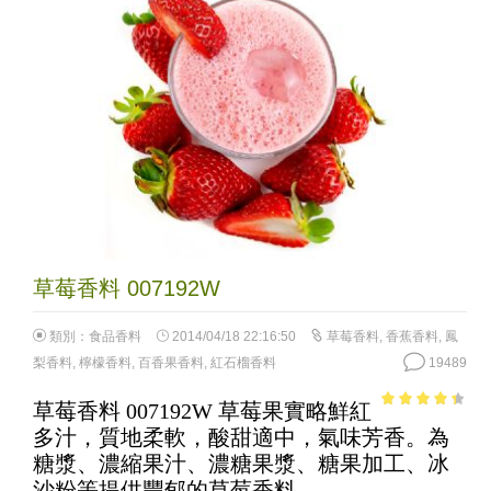
草莓香料 007192W
類別：
食品香料
2014/04/18 22:16:50
草莓香料
,
香蕉香料
,
鳳
梨香料
,
檸檬香料
,
百香果香料
,
紅石榴香料
19489
草莓香料 007192W 草莓果實略鮮紅
3.75
out
多汁，質地柔軟，酸甜適中，氣味芳香。為
of 5
糖漿、濃縮果汁、濃糖果漿、糖果加工、冰
沙粉等提供豐郁的草莓香料