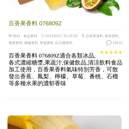
百香果香料 076809Z
類別：
食品香料
2014/04/17 01:26:50
百香果香料
,
香蕉香料
,
鳳梨香料
,
檸檬香料
,
草莓香料
,
紅石榴香料
16674
百香果香料 076809Z適合各類冰品,
4.52
out of
各式濃縮糖漿,果蔬汁,保健飲品,清涼飲料食品
5
加工使用，百香果香料氣味特別芳香，可散
發出香蕉、鳳梨、檸檬、草莓、番桃、石榴
等多種水果的濃郁香味