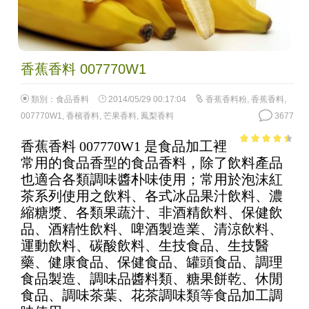
香蕉香料 007770W1
類別：
食品香料
2014/05/29 00:17:04
香蕉香料粉
,
香蕉香料
,
007770W1
,
香檳香料
,
芒果香料
,
鳳梨香料
3677
香蕉香料 007770W1 是食品加工裡
3.9
out of
常用的食品香型的食品香料，除了飲料產品
5
也適合各類調味醬朴味使用；常用於泡沫紅
茶系列使用之飲料、各式冰品果汁飲料、濃
縮糖漿、各類果蔬汁、非酒精飲料、保健飲
品、酒精性飲料、啤酒製造業、清涼飲料、
運動飲料、碳酸飲料、生技食品、生技醫
藥、健康食品、保健食品、罐頭食品、調理
食品製造、調味品醬料類、糖果餅乾、休閒
食品、調味茶葉、花茶調味類等食品加工調