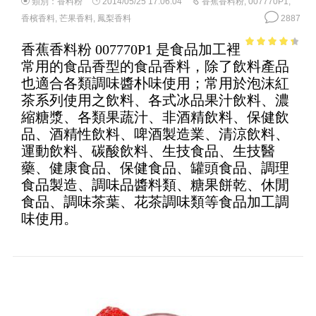
類別：
香料粉
2014/05/25 17:06:04
香蕉香料粉
,
007770P1
,
香檳香料
,
芒果香料
,
鳳梨香料
2887
香蕉香料粉 007770P1 是食品加工裡
3.83
out
常用的食品香型的食品香料，除了飲料產品
of 5
也適合各類調味醬朴味使用；常用於泡沫紅
茶系列使用之飲料、各式冰品果汁飲料、濃
縮糖漿、各類果蔬汁、非酒精飲料、保健飲
品、酒精性飲料、啤酒製造業、清涼飲料、
運動飲料、碳酸飲料、生技食品、生技醫
藥、健康食品、保健食品、罐頭食品、調理
食品製造、調味品醬料類、糖果餅乾、休閒
食品、調味茶葉、花茶調味類等食品加工調
味使用。