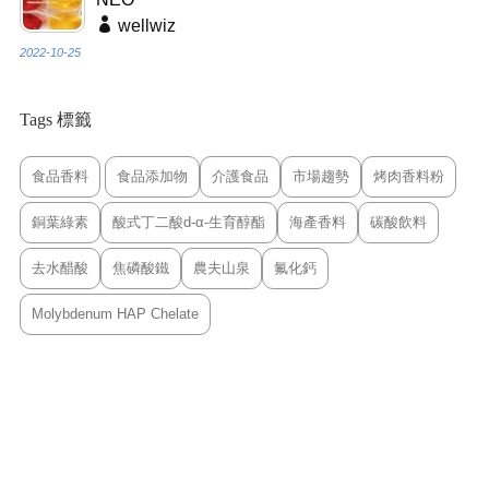
wellwiz
2022-10-25
Tags 標籤
食品香料
食品添加物
介護食品
市場趨勢
烤肉香料粉
銅葉綠素
酸式丁二酸d-α-生育醇酯
海產香料
碳酸飲料
去水醋酸
焦磷酸鐵
農夫山泉
氟化鈣
Molybdenum HAP Chelate