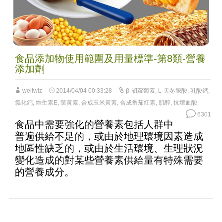
食品添加物使用範圍及用量標準-第8類-營養
添加劑
wellwiz
2014/04/04 00:33:28
β-胡蘿蔔素
,
L-天冬胺酸
,
乳酸鈣
,
氯化鈣
,
維生素E
,
葉黃素
,
合成玉米黃素
,
合成番茄紅素
,
肌醇
,
抗壞血酸
6301
食品中需要強化的營養素包括人群中
普遍供給不足的，或由於地理環境因素造成
地區性缺乏的，或由於生活環境、生理狀況
變化造成的對某些營養素供給量有特殊需要
的營養成分。