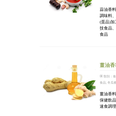
蒜油香料
調味料
(蛋品)
技食品
食品
薑油香料
類別：
食
食品
,
冬瓜
薑油香料
保健飲品
速食調理