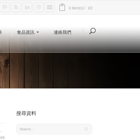
0 item(s) /
£0
料
食品資訊
連絡我們
搜尋資料
料
,
89