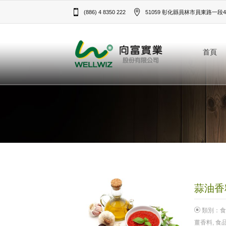
(886) 4 8350 222
51059 彰化縣員林市員東路一段43
首頁
蒜油香料
類別：
食
薑香料
,
食