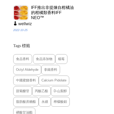
IFF推出非提煉自柑橘油
的柑橘類香料IFF
NEO™
wellwiz
2022-10-25
Tags 標籤
食品香料
食品添加物
楊莓
Octyl Aldehyde
拿鐵香料
中國蜜餞香料
Calcium Pidolate
甜菊醣苷
丙酸乙酯
D-山梨醇
脂肪酸蔗糖酯
永續
檸檬酸鉬
磷酸甘油酯