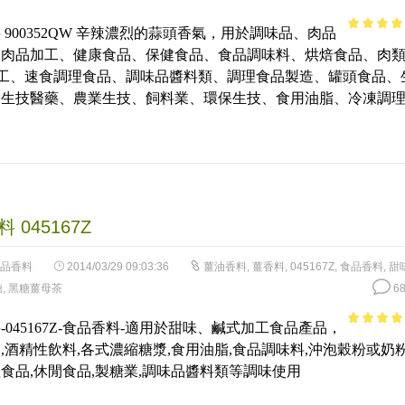
 900352QW 辛辣濃烈的蒜頭香氣，用於調味品、肉品
4.22
out
、肉品加工、健康食品、保健食品、食品調味料、烘焙食品、肉
of 5
加工、速食調理食品、調味品醬料類、調理食品製造、罐頭食品、
、生技醫藥、農業生技、飼料業、環保生技、食用油脂、冷凍調
 045167Z
品香料
2014/03/29 09:03:36
薑油香料
,
薑香料
,
045167Z
,
食品香料
,
甜
糖
,
黑糖薑母茶
68
-045167Z-食品香料-適用於甜味、鹹式加工食品產品，
4.64
out 
,酒精性飲料,各式濃縮糖漿,食用油脂,食品調味料,沖泡穀粉或奶粉
5
食品,休閒食品,製糖業,調味品醬料類等調味使用