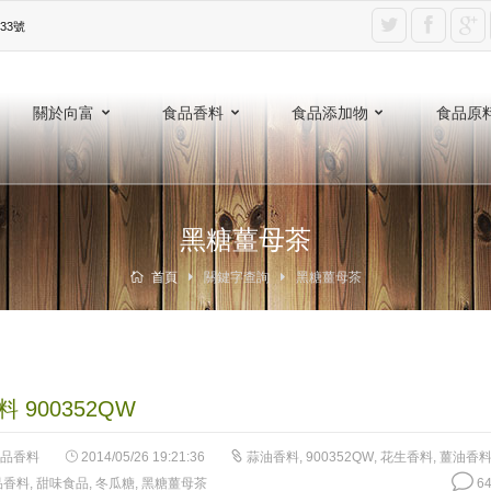
3號‎
關於向富
食品香料
食品添加物
食品原
黑糖薑母茶
首頁
關鍵字查詢
黑糖薑母茶
 900352QW
品香料
2014/05/26 19:21:36
蒜油香料
,
900352QW
,
花生香料
,
薑油香
品香料
,
甜味食品
,
冬瓜糖
,
黑糖薑母茶
64