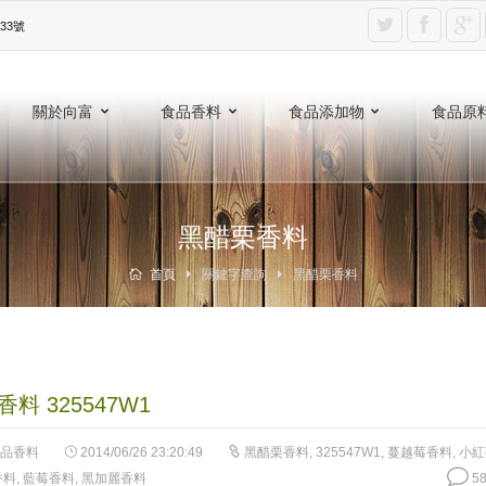
3號‎
關於向富
食品香料
食品添加物
食品原
黑醋栗香料
首頁
關鍵字查詢
黑醋栗香料
料 325547W1
品香料
2014/06/26 23:20:49
黑醋栗香料
,
325547W1
,
蔓越莓香料
,
小紅
香料
,
藍莓香料
,
黑加麗香料
58