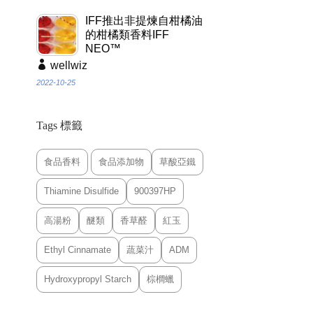
IFF推出非提煉自柑橘油
的柑橘類香料IFF
NEO™
wellwiz
2022-10-25
Tags 標籤
食品香料
食品添加物
草酸亞鐵
Thiamine Disulfide
900397HP
高湯粉
醚類
香草醛
紅玉
Ethyl Cinnamate
蔬菜汁
ADM
Hydroxypropyl Starch
棕櫚蠟