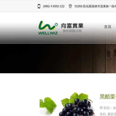
(886) 4 8350 222
51059 彰化縣員林市員東路一段43
首頁
黑醋栗香
類別：
食
香料
,
桑葚