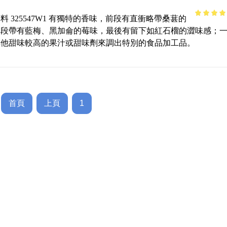
料 325547W1 有獨特的香味，前段有直衝略帶桑葚的
4.51
out 
中段帶有藍梅、黑加侖的莓味，最後有留下如紅石榴的澀味感；
5
其他甜味較高的果汁或甜味劑來調出特別的食品加工品。
首頁
上頁
1