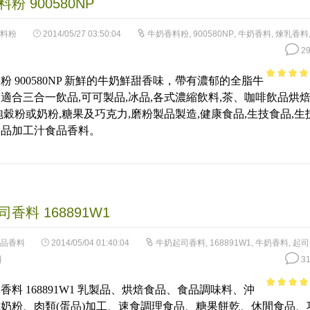
粉 900580NP
料粉
2014/05/27 03:50:04
牛奶香料粉
,
900580NP
,
牛奶香料
,
煉乳香料
29
粉 900580NP 新鮮的牛奶鮮甜香味，帶有濃郁的全脂牛
4.81
out 
適合三合一飲品,可可製品,冰品,各式濃縮飲料,茶、咖啡飲品烘
5
泡穀粉或奶粉,糖果及巧克力,磨粉製品製造,健康食品,生技食品,生
食品加工汁食品香料。
香料 168891W1
品香料
2014/05/04 01:40:04
牛奶起司香料
,
168891W1
,
牛奶香料
,
起司
料
31
香料 168891W1 乳製品、烘焙食品、食品調味料、沖
4.06
out
奶粉、肉類(蛋品)加工、速食調理食品、糖果餅乾、休閒食品、