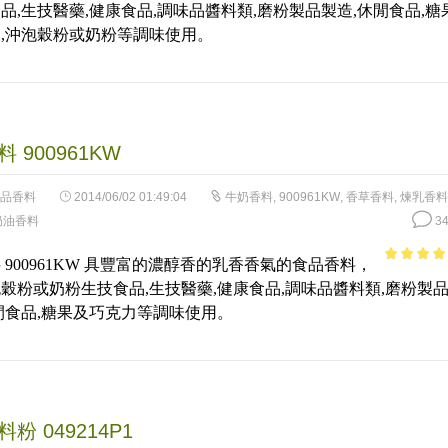
品,生技醫藥,健康食品,調味品醬料類,磨粉製品製造,休閒食品,糖
5
,沖泡穀粉或奶粉等調味使用。
 900961KW
品香料
2014/06/02 01:49:04
牛奶香料
,
900961KW
,
香草香料
,
煉乳香料
奶油香料
34
 900961KW 具豐富的濃醇香的乳香香氣的食品香料，
4.5
out of
穀粉或奶粉生技食品,生技醫藥,健康食品,調味品醬料類,磨粉製
5
閒食品,糖果及巧克力等調味使用。
粉 049214P1