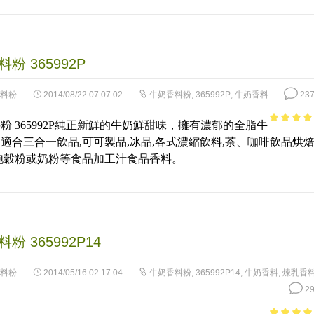
粉 365992P
料粉
2014/08/22 07:07:02
牛奶香料粉
,
365992P
,
牛奶香料
237
粉 365992P純正新鮮的牛奶鮮甜味，擁有濃郁的全脂牛
4.02
out
適合三合一飲品,可可製品,冰品,各式濃縮飲料,茶、咖啡飲品烘
of 5
泡穀粉或奶粉等食品加工汁食品香料。
粉 365992P14
料粉
2014/05/16 02:17:04
牛奶香料粉
,
365992P14
,
牛奶香料
,
煉乳香
29