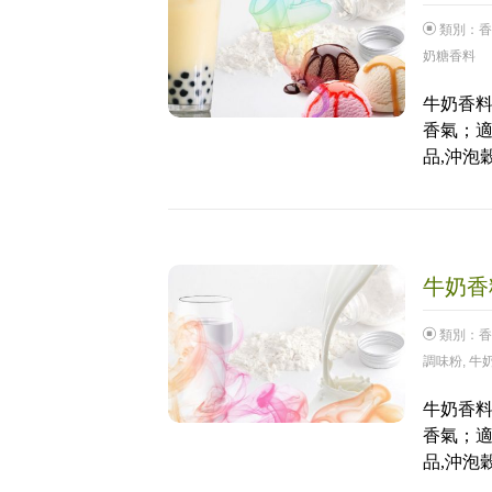
類別：
香
奶糖香料
牛奶香料
香氣；適
品,沖泡
牛奶香料
類別：
香
調味粉
,
牛
牛奶香料
香氣；適
品,沖泡