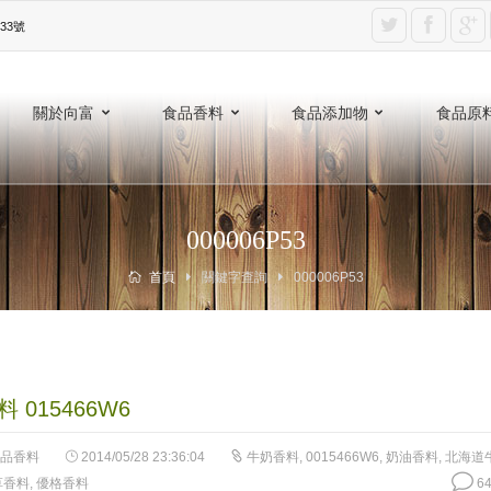
3號‎
關於向富
食品香料
食品添加物
食品原
000006P53
首頁
關鍵字查詢
000006P53
 015466W6
品香料
2014/05/28 23:36:04
牛奶香料
,
0015466W6
,
奶油香料
,
北海道
草香料
,
優格香料
64