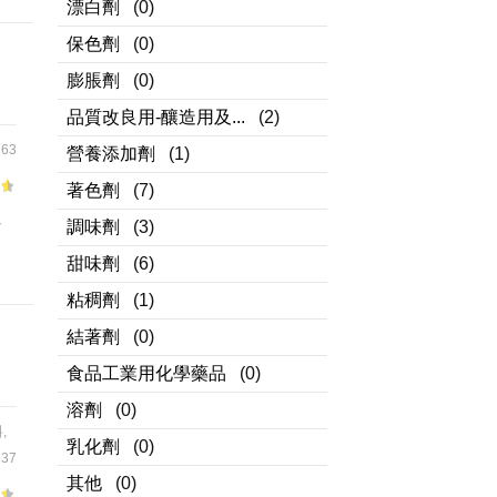
漂白劑
(0)
保色劑
(0)
膨脹劑
(0)
品質改良用-釀造用及...
(2)
63
營養添加劑
(1)
著色劑
(7)
焙
調味劑
(3)
甜味劑
(6)
粘稠劑
(1)
結著劑
(0)
食品工業用化學藥品
(0)
溶劑
(0)
料
,
乳化劑
(0)
37
其他
(0)