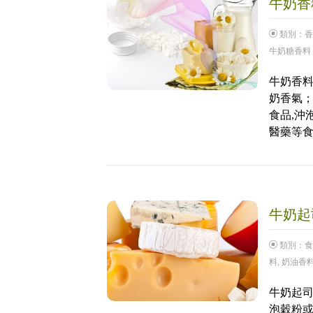
牛奶香料
類別：
香
牛奶糖香料
牛奶香料
奶香氣；
食品,沖
醫藥等
牛奶起司
類別：
食
料
,
奶油香
牛奶起司
泡穀粉或