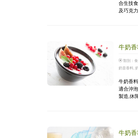
合生技食
及巧克力
牛奶香料
類別：
食
奶昔香料
,
牛奶香料
適合沖泡
製造,休
牛奶香料