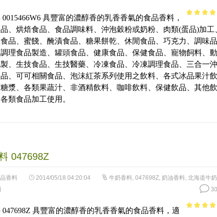
 0015466W6 具豐富的濃醇香的乳香香氣的食品香料，
4.98
out 
品、烘焙食品、食品調味料、沖泡穀粉或奶粉、肉類(蛋品)加工
5
理食品、蜜餞、醃漬食品、糖果餅乾、休閒食品、巧克力、調味
、調理食品製造、罐頭食品、健康食品、保健食品、寵物飼料、
配製、生技食品、生技醫藥、冷凍食品、冷凍調理食品、三合一
食品、可可相關食品、泡沫紅茶系列使用之飲料、各式冰品果汁
縮糖漿、各類果蔬汁、非酒精飲料、咖啡飲料、保健飲品、其他
用各類食品加工使用。
 047698Z
品香料
2014/05/18 04:20:04
牛奶香料
,
047698Z
,
奶油香料
,
北海道牛奶
料
30
 047698Z 具豐富的濃醇香的乳香香氣的食品香料，適
4.28
out 