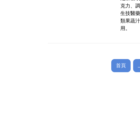
克力、
生技醫
類果蔬
用。
首頁