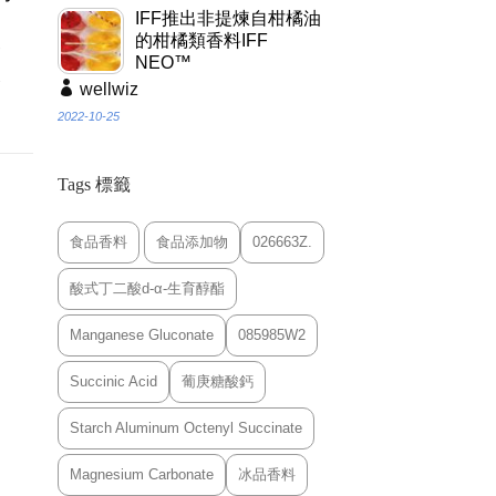
IFF推出非提煉自柑橘油
、
的柑橘類香料IFF
各
NEO™
使
wellwiz
2022-10-25
Tags 標籤
食品香料
食品添加物
026663Z.
酸式丁二酸d-α-生育醇酯
Manganese Gluconate
085985W2
Succinic Acid
葡庚糖酸鈣
Starch Aluminum Octenyl Succinate
Magnesium Carbonate
冰品香料