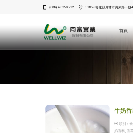
(886) 4 8350 222
51059 彰化縣員林市員東路一段43
首頁
牛奶香料
類別：
食
奶香料
,
香