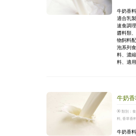
牛奶香料
適合乳製
速食調
醬料類
物飼料
泡系列
料、濃
料、適
牛奶香料
類別：
食
料
,
香草香
牛奶香料