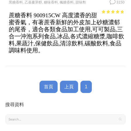
黑糖香料
,
乙基麥芽醇
,
糖味香料
,
楓糖香料
,
甜味劑
3150
蔗糖香料 900915CW 高度濃香的甜
4.38
out of
蜜香氣，有著蔗香新鮮的外皮加上砂糖濃郁
5
的尾香，適合各類食品加工使用,可可製品,三
合一沖泡系列食品,冰品,各式濃縮糖漿,咖啡飲
料,果蔬汁,保健飲品,清涼飲料,碳酸飲料,食品
調味料使用。
首頁
上頁
1
搜尋資料