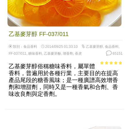
乙基麥芽醇 FF-037/011
類別：
食品香料
2014/09/25 01:33:10
乙基麥芽醇
,
食品香料
,
FF-037/011
,
糖味香料
,
乙基麥芽酚
,
增香劑
,
香虎
65151
乙基麥芽醇俗稱糖味香料，屬單體
4.52
out of
香料，普遍用於各種行業，主要目的在提高
5
產品尾段的糖香風味；是一種廣譜高效增香
劑和增甜劑，同時又是一種香氣和合劑、香
味改良劑與定香劑。