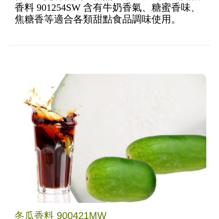
香料 901254SW 含有牛奶香氣、糖蜜香味、
焦糖香等適合各類甜點食品調味使用。
冬瓜香料 900421MW