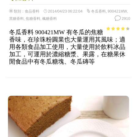
類別：
食品香料
2014/04/23 06:22:04
冬瓜香料
,
900421MW
,
黑糖香料
,
焦糖香料
,
楓糖香料
2910
冬瓜香料 900421MW 有冬瓜的焦糖
3.57
out
香味，在珍珠粉圓業也大量運用其風味；適
of 5
用各類食品加工使用，大量使用於飲料冰品
加工，可運用於濃縮糖漿、果露，在糖果休
閒食品中有冬瓜糖塊、冬瓜磚等