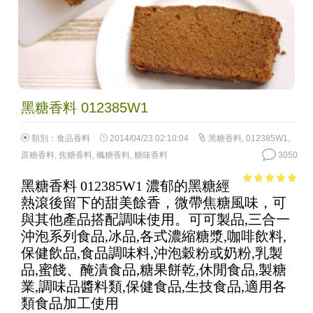
黑糖香料 012385W1
類別：
食品香料
2014/04/23 02:10:04
黑糖香料
,
012385W1
,
蔗糖香料
,
焦糖香料
,
楓糖香料
,
糖味香料
3050
黑糖香料 012385W1 濃郁的黑糖經
4.86
out of
熱滾後留下的甜美餘香，微帶焦糖風味，可
5
與其他產品搭配調味使用。可可製品,三合一
沖泡系列食品,冰品,各式濃縮糖漿,咖啡飲料,
保健飲品,食品調味料,沖泡穀粉或奶粉,乳製
品,蜜餞、醃漬食品,糖果餅乾,休閒食品,製糖
業,調味品醬料類,保健食品,生技食品,適用各
類食品加工使用