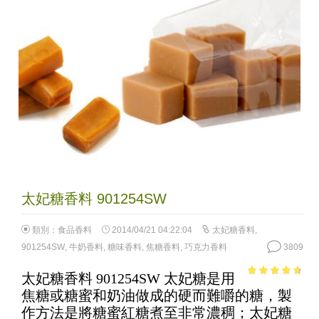
太妃糖香料 901254SW
類別：
食品香料
2014/04/21 04:22:04
太妃糖香料
,
901254SW
,
牛奶香料
,
糖味香料
,
焦糖香料
,
巧克力香料
3809
太妃糖香料 901254SW 太妃糖是用
4.26
out of
焦糖或糖蜜和奶油做成的硬而難嚼的糖，製
5
作方法是將糖蜜紅糖煮至非常濃稠；太妃糖