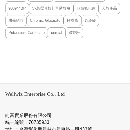
900944BP
5’-鳥嘌呤核苷單磷酸鹽
亞鐵氰化鉀
天然產品
甜菊醣苷
Chromic Glutarate
矽樹脂
蟲漆酸
Potassium Carbonate
cordial
綠茶粉
Wellwiz Enterprise Co., Ltd
向富實業股份有限公司
統一編號：70735933
地址：台灣彰化縣員林市員東路一段433號