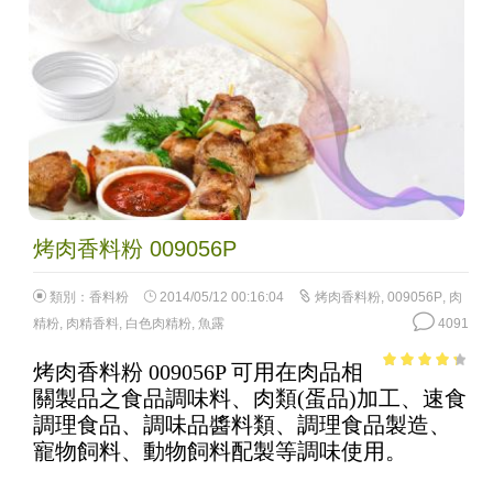
烤肉香料粉 009056P
類別：
香料粉
2014/05/12 00:16:04
烤肉香料粉
,
009056P
,
肉
精粉
,
肉精香料
,
白色肉精粉
,
魚露
4091
烤肉香料粉 009056P 可用在肉品相
3.63
out
關製品之食品調味料、肉類(蛋品)加工、速食
of 5
調理食品、調味品醬料類、調理食品製造、
寵物飼料、動物飼料配製等調味使用。