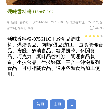
燻味香料粉 075611C
類別：
香料粉
2014/03/28 22:15:19
燻味香料粉
,
075611C
,
食
品香料
,
香料粉
,
烏梅
44598
燻味香料粉-075611C用於食品調味
3.68
out
料、烘焙食品、肉類(蛋品)加工、速食調理食
of 5
品、蜜餞、醃漬食品、糖果餅乾、休閒食
品、巧克力、調味品醬料類、調理食品製
造、生技食品、生技醫藥、三合一沖泡系列
食品、可可相關食品、適用各類食品加工使
用。
首頁
上頁
1