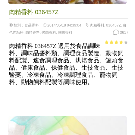
肉精香料 036457Z
類別：
食品香料
2014/05/18 04:39:04
肉精香料
,
036457Z
,
白
色肉精粉
,
肉精香料
,
烤肉香料
,
燻味香料
3617
肉精香料 036457Z 適用於食品調味
3.54
out
料、調味品醬料類、調理食品製造、動物飼
of 5
料配製、速食調理食品、烘焙食品、罐頭食
品、健康食品、保健食品、生技食品、生技
醫藥、冷凍食品、冷凍調理食品、寵物飼
料、動物飼料配製等調味使用。