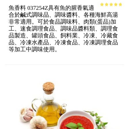
魚香料 037254Z具有魚的腥香氣適
4.54
out of
合於鹹式調味品、調味醬料、各種海鮮高湯
5
非常適用。可於食品調味料、肉類(蛋品)加
工、速食調理食品、調味品醬料類、調理食
品製造、罐頭食品、飼料業、冷凍、冷藏食
品、冷凍水產品、冷凍食品、冷凍調理食品
等加工中調味使用。