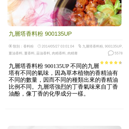
九層塔香料粉 900135UP
類別：
香料粉
2014/05/27 03:01:04
九層塔香料粉
,
900135UP
,
薑油香料
,
薑香料
,
蒜油香料
,
肉精香料
,
肉精膏
5578
九層塔香料粉 900135UP 不同的九層
4.03
out
塔有不同的氣味，因為草本植物的香精油有
of 5
不同的數量，因而不同的種類出來的香精油
比例不同。九層塔強烈的丁香氣味來自丁香
油酚，像丁香的化學成分一樣。