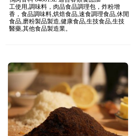
4.5
out of
工使用,調味料，肉品食品調理包，炸粉增
5
香，食品調味料,烘焙食品,速食調理食品,休閒
食品,磨粉製品製造,健康食品,生技食品,生技
醫藥,其他食品製造業。