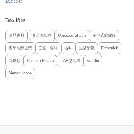
2022-10-25
Tags 標籤
食品香料
食品添加物
Oxidized Starch
單甲硫胺酸鋅
麥芽糖醇糖漿
三合一咖啡
苦味
焦磷酸鐵
Firmenich
吡咯類
Calcium Malate
HAP螯合鉻
Vanillin
Menaquinone