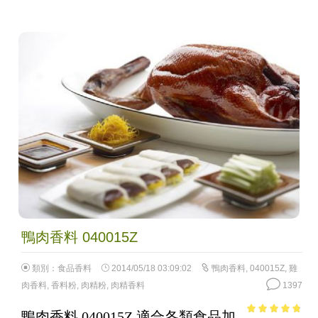
鴨肉香料 040015Z
類別：
食品香料
2014/05/18 03:09:02
鴨肉香料
,
040015Z
,
雞
肉香料
,
香料粉
,
肉精粉
,
肉精香料
1397
鴨肉香料 040015Z 適合各類食品加