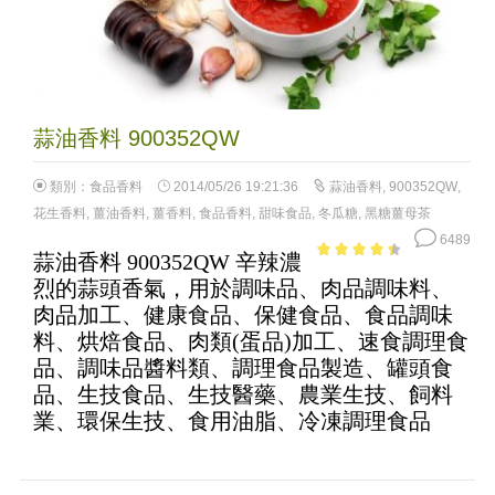
蒜油香料 900352QW
類別：
食品香料
2014/05/26 19:21:36
蒜油香料
,
900352QW
,
花生香料
,
薑油香料
,
薑香料
,
食品香料
,
甜味食品
,
冬瓜糖
,
黑糖薑母茶
6489
蒜油香料 900352QW 辛辣濃
3.81
out
烈的蒜頭香氣，用於調味品、肉品調味料、
of 5
肉品加工、健康食品、保健食品、食品調味
料、烘焙食品、肉類(蛋品)加工、速食調理食
品、調味品醬料類、調理食品製造、罐頭食
品、生技食品、生技醫藥、農業生技、飼料
業、環保生技、食用油脂、冷凍調理食品