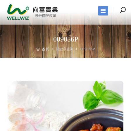
009056P
首頁
關鍵字查詢
009056P