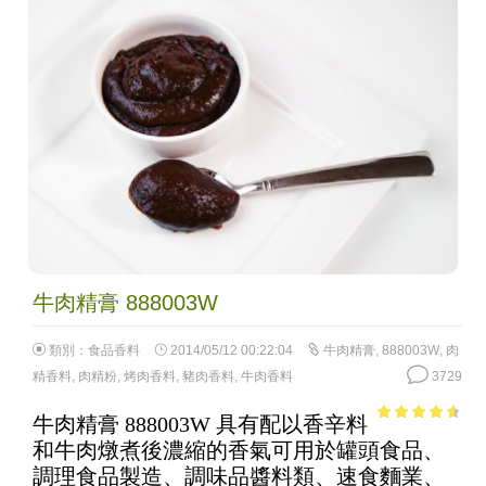
牛肉精膏 888003W
類別：
食品香料
2014/05/12 00:22:04
牛肉精膏
,
888003W
,
肉
精香料
,
肉精粉
,
烤肉香料
,
豬肉香料
,
牛肉香料
3729
牛肉精膏 888003W 具有配以香辛料
4.07
out
和牛肉燉煮後濃縮的香氣可用於罐頭食品、
of 5
調理食品製造、調味品醬料類、速食麵業、