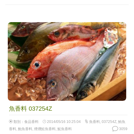
魚香料 037254Z
類別：
食品香料
2014/05/16 10:25:04
魚香料
,
037254Z
,
鮪魚
香料
,
鮑魚香料
,
煙燻鮭魚香料
,
魷魚香料
3059