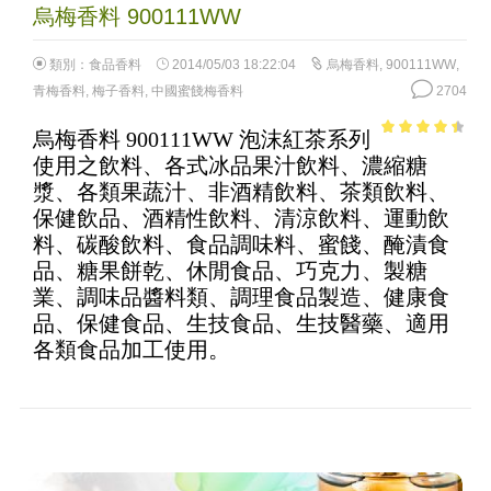
烏梅香料 900111WW
類別：
食品香料
2014/05/03 18:22:04
烏梅香料
,
900111WW
,
青梅香料
,
梅子香料
,
中國蜜餞梅香料
2704
烏梅香料 900111WW 泡沫紅茶系列
3.9
out of
使用之飲料、各式冰品果汁飲料、濃縮糖
5
漿、各類果蔬汁、非酒精飲料、茶類飲料、
保健飲品、酒精性飲料、清涼飲料、運動飲
料、碳酸飲料、食品調味料、蜜餞、醃漬食
品、糖果餅乾、休閒食品、巧克力、製糖
業、調味品醬料類、調理食品製造、健康食
品、保健食品、生技食品、生技醫藥、適用
各類食品加工使用。