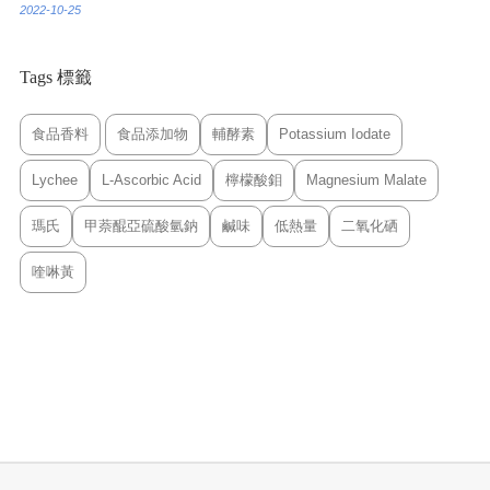
2022-10-25
Tags 標籤
食品香料
食品添加物
輔酵素
Potassium Iodate
Lychee
L-Ascorbic Acid
檸檬酸鉬
Magnesium Malate
瑪氏
甲萘醌亞硫酸氫鈉
鹹味
低熱量
二氧化硒
喹啉黃