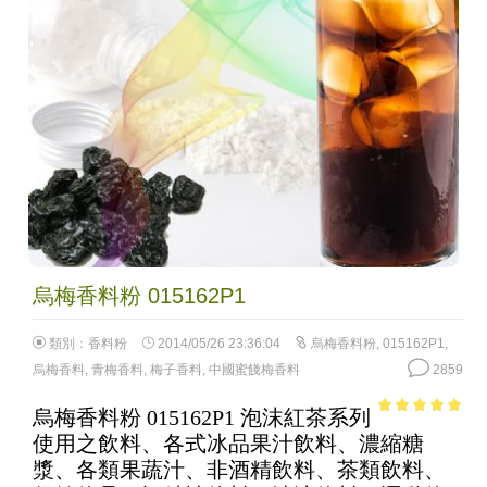
烏梅香料粉 015162P1
類別：
香料粉
2014/05/26 23:36:04
烏梅香料粉
,
015162P1
,
烏梅香料
,
青梅香料
,
梅子香料
,
中國蜜餞梅香料
2859
烏梅香料粉 015162P1 泡沫紅茶系列
4.93
out of
使用之飲料、各式冰品果汁飲料、濃縮糖
5
漿、各類果蔬汁、非酒精飲料、茶類飲料、