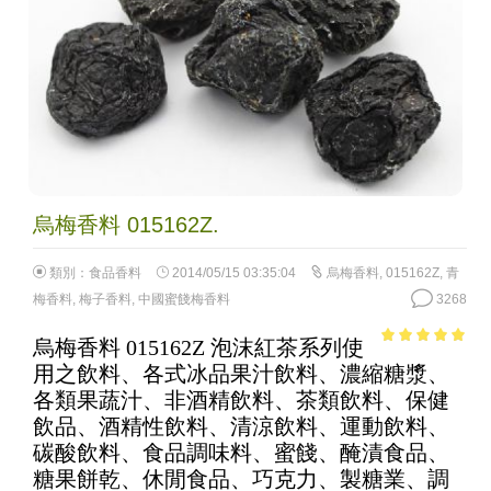
烏梅香料 015162Z.
類別：
食品香料
2014/05/15 03:35:04
烏梅香料
,
015162Z
,
青
梅香料
,
梅子香料
,
中國蜜餞梅香料
3268
烏梅香料 015162Z 泡沫紅茶系列使
4.9
out of 5
用之飲料、各式冰品果汁飲料、濃縮糖漿、
各類果蔬汁、非酒精飲料、茶類飲料、保健
飲品、酒精性飲料、清涼飲料、運動飲料、
碳酸飲料、食品調味料、蜜餞、醃漬食品、
糖果餅乾、休閒食品、巧克力、製糖業、調