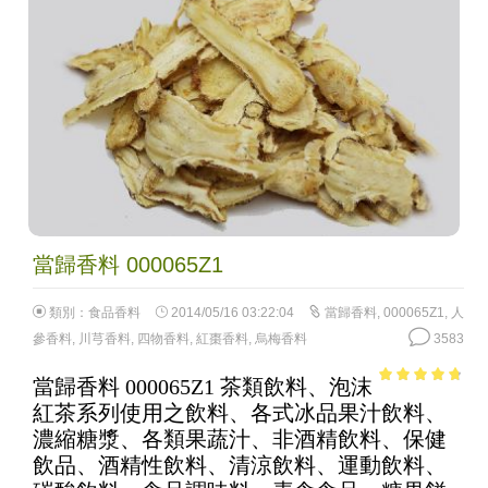
當歸香料 000065Z1
類別：
食品香料
2014/05/16 03:22:04
當歸香料
,
000065Z1
,
人
參香料
,
川芎香料
,
四物香料
,
紅棗香料
,
烏梅香料
3583
當歸香料 000065Z1 茶類飲料、泡沫
4.43
out of
紅茶系列使用之飲料、各式冰品果汁飲料、
5
濃縮糖漿、各類果蔬汁、非酒精飲料、保健
飲品、酒精性飲料、清涼飲料、運動飲料、