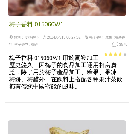
梅子香料 015060W1
類別：
食品香料
2014/04/13 06:27:02
梅子香料
,
冰梅
,
梅酒香
料
,
李子香料
,
梅醋
3575
梅子香料 015060W1 用於蜜餞加工
3.69
out
歷史悠久，因梅子的食品加工運用相當廣
of 5
泛，除了用於梅子產品加工、糖果、果凍、
梅餅、梅醋外，在飲料上搭配各種果汁茶飲
都有傳統中國蜜餞的風味。