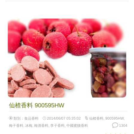
仙楂香料 900595HW
類別：
食品香料
2014/06/07 05:35:02
仙楂香料
,
900595HW
,
梅子香料
,
冰梅
,
梅酒香料
,
李子香料
,
中國蜜餞香料
1304