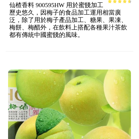
仙楂香料 900595HW 用於蜜餞加工
4.08
out
歷史悠久，因梅子的食品加工運用相當廣
of 5
泛，除了用於梅子產品加工、糖果、果凍、
梅餅、梅醋外，在飲料上搭配各種果汁茶飲
都有傳統中國蜜餞的風味。