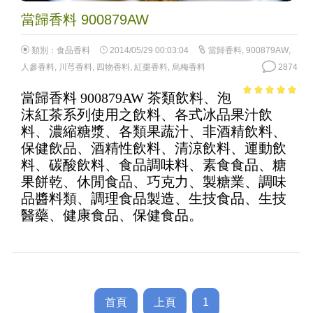
當歸香料 900879AW
類別：
食品香料
2014/05/29 00:03:04
當歸香料
,
900879AW
,
人參香料
,
川芎香料
,
四物香料
,
紅棗香料
,
烏梅香料
2874
當歸香料 900879AW 茶類飲料、泡
4.91
out of
沫紅茶系列使用之飲料、各式冰品果汁飲
5
料、濃縮糖漿、各類果蔬汁、非酒精飲料、
保健飲品、酒精性飲料、清涼飲料、運動飲
料、碳酸飲料、食品調味料、素食食品、糖
果餅乾、休閒食品、巧克力、製糖業、調味
品醬料類、調理食品製造、生技食品、生技
醫藥、健康食品、保健食品。
首頁
上頁
1