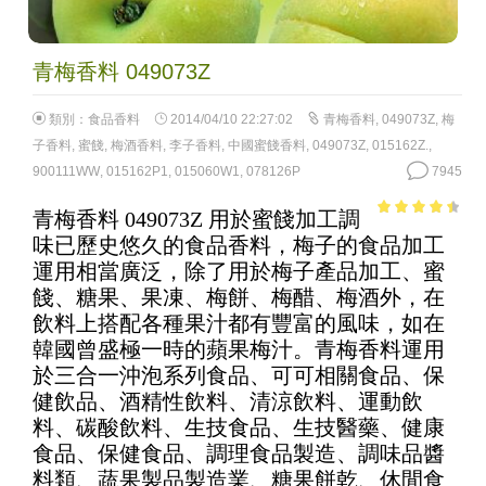
青梅香料 049073Z
類別：
食品香料
2014/04/10 22:27:02
青梅香料
,
049073Z
,
梅
子香料
,
蜜餞
,
梅酒香料
,
李子香料
,
中國蜜餞香料
,
049073Z
,
015162Z.
,
900111WW
,
015162P1
,
015060W1
,
078126P
7945
青梅香料 049073Z 用於蜜餞加工調
3.94
out
味已歷史悠久的食品香料，梅子的食品加工
of 5
運用相當廣泛，除了用於梅子產品加工、蜜
餞、糖果、果凍、梅餅、梅醋、梅酒外，在
飲料上搭配各種果汁都有豐富的風味，如在
韓國曾盛極一時的蘋果梅汁。青梅香料運用
於三合一沖泡系列食品、可可相關食品、保
健飲品、酒精性飲料、清涼飲料、運動飲
料、碳酸飲料、生技食品、生技醫藥、健康
食品、保健食品、調理食品製造、調味品醬
料類、蔬果製品製造業、糖果餅乾、休閒食