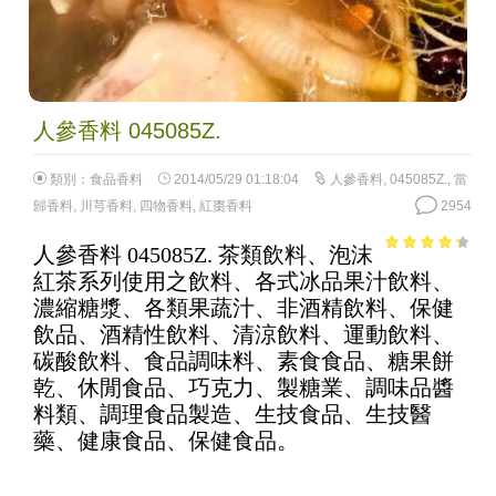
人參香料 045085Z.
類別：
食品香料
2014/05/29 01:18:04
人參香料
,
045085Z.
,
當
歸香料
,
川芎香料
,
四物香料
,
紅棗香料
2954
人參香料 045085Z. 茶類飲料、泡沫
3.57
out
紅茶系列使用之飲料、各式冰品果汁飲料、
of 5
濃縮糖漿、各類果蔬汁、非酒精飲料、保健
飲品、酒精性飲料、清涼飲料、運動飲料、
碳酸飲料、食品調味料、素食食品、糖果餅
乾、休閒食品、巧克力、製糖業、調味品醬
料類、調理食品製造、生技食品、生技醫
藥、健康食品、保健食品。