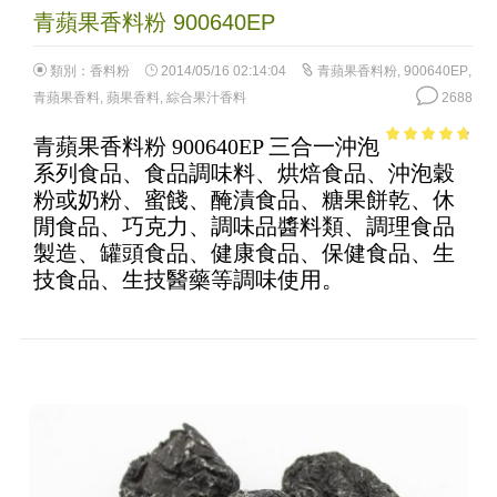
青蘋果香料粉 900640EP
類別：
香料粉
2014/05/16 02:14:04
青蘋果香料粉
,
900640EP
,
青蘋果香料
,
蘋果香料
,
綜合果汁香料
2688
青蘋果香料粉 900640EP 三合一沖泡
4.42
out of
系列食品、食品調味料、烘焙食品、沖泡穀
5
粉或奶粉、蜜餞、醃漬食品、糖果餅乾、休
閒食品、巧克力、調味品醬料類、調理食品
製造、罐頭食品、健康食品、保健食品、生
技食品、生技醫藥等調味使用。