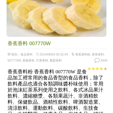
香蕉香料 007770W
類別：
食品香料
2014/06/03 00:32:04
香蕉香料粉
,
香蕉香料
,
007770W
,
香檳香料
,
芒果香料
,
鳳梨香料
3004
香蕉香料粉 香蕉香料 007770W 是食
3.58
out
品加工裡常用的食品香型的食品香料，除了
of 5
飲料產品也適合各類調味醬朴味使用；常用
於泡沫紅茶系列使用之飲料、各式冰品果汁
飲料、濃縮糖漿、各類果蔬汁、非酒精飲
料、保健飲品、酒精性飲料、啤酒製造業、
清涼飲料、運動飲料、碳酸飲料、生技食