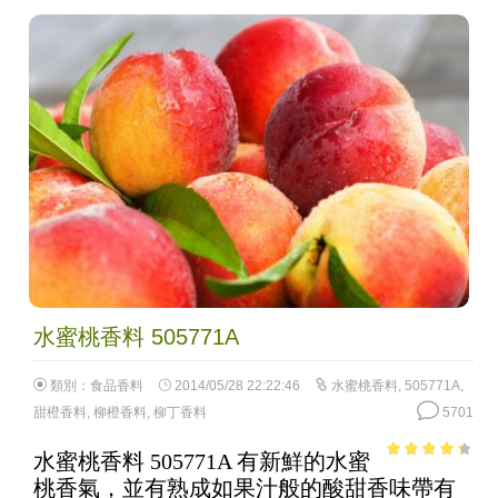
水蜜桃香料 505771A
類別：
食品香料
2014/05/28 22:22:46
水蜜桃香料
,
505771A
,
甜橙香料
,
柳橙香料
,
柳丁香料
5701
水蜜桃香料 505771A 有新鮮的水蜜
3.61
out
桃香氣，並有熟成如果汁般的酸甜香味帶有
of 5