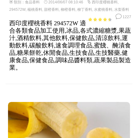
類別：
食品香料
2014/06/07 08:10:46
西印度櫻桃香料
,
294572W
,
楊桃香料
,
甜橙香料
,
柳橙香料
,
柳丁香料
,
水蜜桃香料
,
水梨香料
1227
西印度櫻桃香料 294572W 適
3.93
out
合各類食品加工使用,冰品,各式濃縮糖漿,果蔬
of 5
汁,酒精飲料,其他飲料,保健飲品,清涼飲料,運
動飲料,碳酸飲料,速食調理食品,蜜餞、醃漬食
品,糖果餅乾,休閒食品,生技食品,生技醫藥,健
康食品,保健食品,調味品醬料類,蔬果製品製造
業。