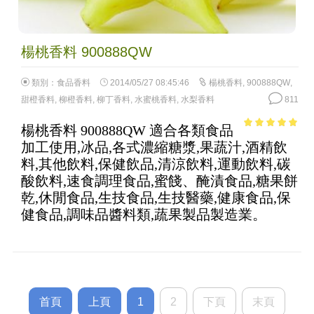
楊桃香料 900888QW
類別：
食品香料
2014/05/27 08:45:46
楊桃香料
,
900888QW
,
甜橙香料
,
柳橙香料
,
柳丁香料
,
水蜜桃香料
,
水梨香料
811
楊桃香料 900888QW 適合各類食品
4.72
out of
加工使用,冰品,各式濃縮糖漿,果蔬汁,酒精飲
5
料,其他飲料,保健飲品,清涼飲料,運動飲料,碳
酸飲料,速食調理食品,蜜餞、醃漬食品,糖果餅
乾,休閒食品,生技食品,生技醫藥,健康食品,保
健食品,調味品醬料類,蔬果製品製造業。
首頁
上頁
1
2
下頁
末頁