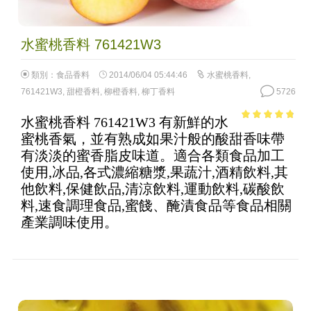
水蜜桃香料 761421W3
類別：
食品香料
2014/06/04 05:44:46
水蜜桃香料
,
761421W3
,
甜橙香料
,
柳橙香料
,
柳丁香料
5726
水蜜桃香料 761421W3 有新鮮的水
4.49
out of
蜜桃香氣，並有熟成如果汁般的酸甜香味帶
5
有淡淡的蜜香脂皮味道。適合各類食品加工
使用,冰品,各式濃縮糖漿,果蔬汁,酒精飲料,其
他飲料,保健飲品,清涼飲料,運動飲料,碳酸飲
料,速食調理食品,蜜餞、醃漬食品等食品相關
產業調味使用。