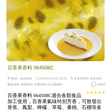
百香果香料 064508C
類別：
食品香料
2014/04/19 21:26:50
百香果香料
,
香蕉香料
,
鳳梨香料
,
檸檬香料
,
草莓香料
,
紅石榴香料
26834
百香果香料 064508C適合各類食品
4.96
out of
加工使用，百香果氣味特別芳香，可散發出
5
香蕉、鳳梨、檸檬、草莓、番桃、石榴等多