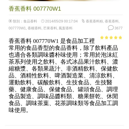
香蕉香料 007770W1
類別：
食品香料
2014/05/29 00:17:04
香蕉香料粉
,
香蕉香料
,
007770W1
,
香檳香料
,
芒果香料
,
鳳梨香料
3677
香蕉香料 007770W1 是食品加工裡
4.54
out of
常用的食品香型的食品香料，除了飲料產品
5
也適合各類調味醬朴味使用；常用於泡沫紅
茶系列使用之飲料、各式冰品果汁飲料、濃
縮糖漿、各類果蔬汁、非酒精飲料、保健飲
品、酒精性飲料、啤酒製造業、清涼飲料、
運動飲料、碳酸飲料、生技食品、生技醫
藥、健康食品、保健食品、罐頭食品、調理
食品製造、調味品醬料類、糖果餅乾、休閒
食品、調味茶葉、花茶調味類等食品加工調
味使用。