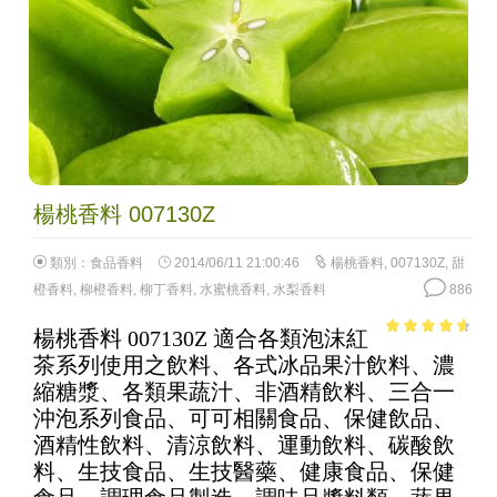
楊桃香料 007130Z
類別：
食品香料
2014/06/11 21:00:46
楊桃香料
,
007130Z
,
甜
橙香料
,
柳橙香料
,
柳丁香料
,
水蜜桃香料
,
水梨香料
886
楊桃香料 007130Z 適合各類泡沫紅
4.34
out of
茶系列使用之飲料、各式冰品果汁飲料、濃
5
縮糖漿、各類果蔬汁、非酒精飲料、三合一
沖泡系列食品、可可相關食品、保健飲品、
酒精性飲料、清涼飲料、運動飲料、碳酸飲
料、生技食品、生技醫藥、健康食品、保健