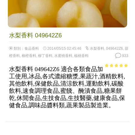
水梨香料 049642Z6
類別：
食品香料
2014/05/15 02:45:46
水梨香料
,
049642Z6
,
甜
橙香料
,
柳橙香料
,
柳丁香料
,
水蜜桃香料
,
楊桃香料
933
水梨香料 049642Z6 適合各類食品加
4.69
out of
工使用,冰品,各式濃縮糖漿,果蔬汁,酒精飲料,
5
其他飲料,保健飲品,清涼飲料,運動飲料,碳酸
飲料,速食調理食品,蜜餞、醃漬食品,糖果餅
乾,休閒食品,生技食品,生技醫藥,健康食品,保
健食品,調味品醬料類,蔬果製品製造業。