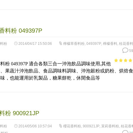
料粉 049397P
料粉
2014/04/17 15:50:06
檸檬草香料粉
,
049397P
,
檸檬香料
,
桂花香
59
料粉 049397P 適合各類三合一沖泡飲品調味使用,其他
4.24
out
品、果蔬汁沖泡飲品、食品調味料調味、沖泡穀粉或奶粉、烘焙
of 5
風味，也能運用於乳製品，糖果餅乾，休閒食品等
粉 900921JP
料粉
2014/05/06 10:57:04
櫻花香料粉
,
900921JP
,
茉莉香料粉
,
桂花香