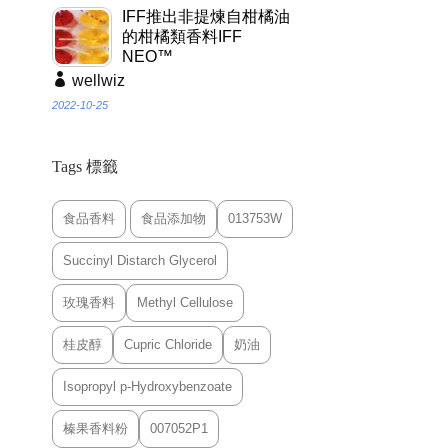
IFF推出非提煉自柑橘油
的柑橘類香料IFF
NEO™
wellwiz
2022-10-25
Tags 標籤
食品香料
食品添加物
013753W
Succinyl Distarch Glycerol
玫瑰香料
Methyl Cellulose
桂皮醇
Cupric Chloride
奶油
Isopropyl p-Hydroxybenzoate
榛果香料粉
007052P1