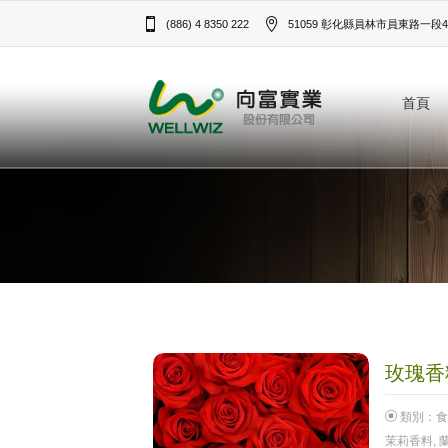
(886) 4 8350 222
51059 彰化縣員林市員東路一段43
首頁
玫瑰香料
類別：
食
茉莉香料
,