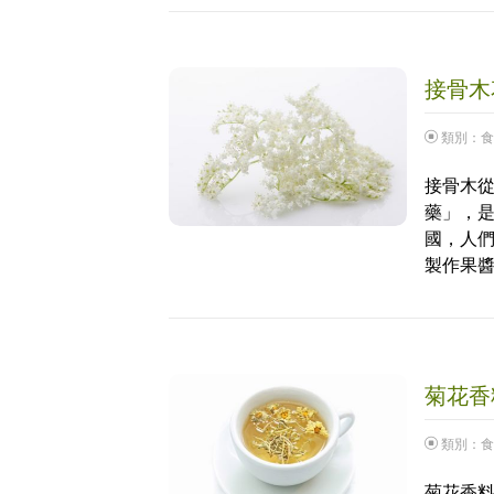
接骨木花
類別：
食
接骨木
藥」，
國，人
製作果
菊花香料
類別：
食
菊花香料