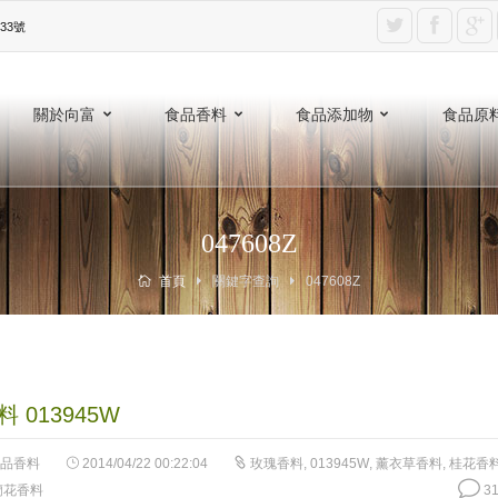
3號‎
關於向富
食品香料
食品添加物
食品原
047608Z
首頁
關鍵字查詢
047608Z
 013945W
品香料
2014/04/22 00:22:04
玫瑰香料
,
013945W
,
薰衣草香料
,
桂花香
蘭花香料
31