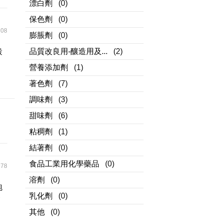
漂白劑
(0)
保色劑
(0)
08
膨脹劑
(0)
品質改良用-釀造用及...
(2)
穀
營養添加劑
(1)
著色劑
(7)
調味劑
(3)
甜味劑
(6)
粘稠劑
(1)
結著劑
(0)
食品工業用化學藥品
(0)
78
溶劑
(0)
泡
乳化劑
(0)
食
其他
(0)