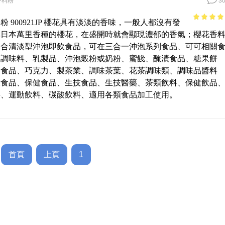
香料粉
30
粉 900921JP 櫻花具有淡淡的香味，一般人都沒有發
4.28
out 
其日本萬里香種的櫻花，在盛開時就會顯現濃郁的香氣；櫻花香
5
適合清淡型沖泡即飲食品，可在三合一沖泡系列食品、可可相關
品調味料、乳製品、沖泡穀粉或奶粉、蜜餞、醃漬食品、糖果餅
閒食品、巧克力、製茶業、調味茶葉、花茶調味類、調味品醬料
康食品、保健食品、生技食品、生技醫藥、茶類飲料、保健飲品
料、運動飲料、碳酸飲料、適用各類食品加工使用。
首頁
上頁
1