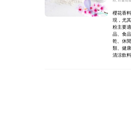
粉
,
野薑花
櫻花香料
現，尤
粉主要
品、食
乾、休
類、健
清涼飲