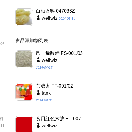
白柚香料 047036Z
wellwiz
2014-05-14
l
食品添加物列表
06
己二烯酸鉀 FS-001/03
wellwiz
來
2014-04-17
蔗糖素 FF-091/02
tank
2014-06-03
食用紅色六號 FE-007
料
wellwiz
11