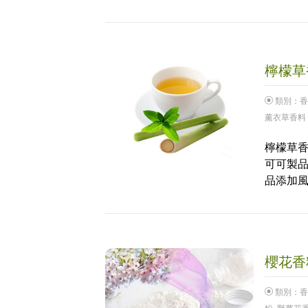
檸檬草香
類別：
香
薰衣草香料
檸檬草香
可可製
品添加
櫻花香料
類別：
香