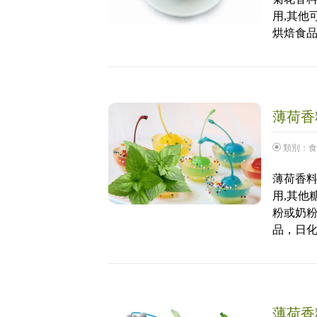
用,其他
烘焙食
薄荷香料
類別：
食
薄荷香料
用,其他
粉或奶
品，日
薄荷香料