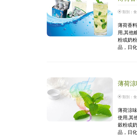
類別：
食
薄荷香料
用,其他
粉或奶
品，日
薄荷涼味
類別：
食
薄荷涼味
使用,其
穀粉或
品，日