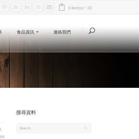
0 item(s) /
£0
料
食品資訊
連絡我們
搜尋資料
料
,
84