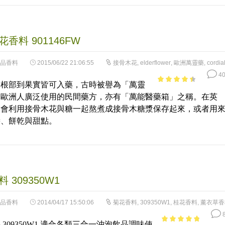
香料 901146FW
品香料
2015/06/22 21:06:55
接骨木花
,
elderflower
,
歐洲萬靈藥
,
cordia
40
從根部到果實皆可入藥，古時被譽為「萬靈
3.88
out
是歐洲人廣泛使用的民間藥方，亦有「萬能醫藥箱」之稱。在英
of 5
們會利用接骨木花與糖一起熬煮成接骨木糖漿保存起來，或者用
醬、餅乾與甜點。
 309350W1
品香料
2014/04/17 15:50:06
菊花香料
,
309350W1
,
桂花香料
,
薰衣草香
8
 309350W1 適合各類三合一沖泡飲品調味使