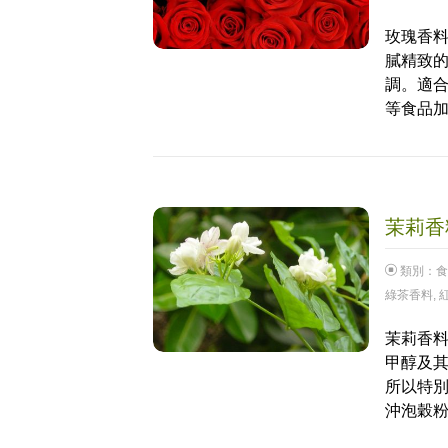
玫瑰香料
膩精致
調。適合
等食品
茉莉香料
類別：
食
綠茶香料
,
茉莉香料
甲醇及其
所以特別
沖泡穀