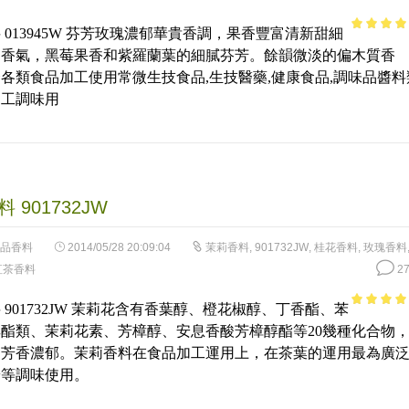
 013945W 芬芳玫瑰濃郁華貴香調，果香豐富清新甜細
3.61
out
的香氣，黑莓果香和紫羅蘭葉的細膩芬芳。餘韻微淡的偏木質香
of 5
各類食品加工使用常微生技食品,生技醫藥,健康食品,調味品醬料
加工調味用
 901732JW
品香料
2014/05/28 20:09:04
茉莉香料
,
901732JW
,
桂花香料
,
玫瑰香料
紅茶香料
27
 901732JW 茉莉花含有香葉醇、橙花椒醇、丁香酯、苯
4.77
out 
酯類、茉莉花素、芳樟醇、安息香酸芳樟醇酯等20幾種化合物
5
芳香濃郁。茉莉香料在食品加工運用上，在茶葉的運用最為廣泛
粉等調味使用。