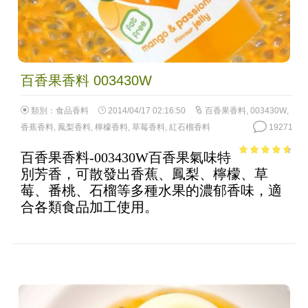
百香果香料 003430W
類別：
食品香料
2014/04/17 02:16:50
百香果香料
,
003430W
,
香蕉香料
,
鳳梨香料
,
檸檬香料
,
草莓香料
,
紅石榴香料
19271
百香果香料-003430W百香果氣味特
4.18
out
別芳香，可散發出香蕉、鳳梨、檸檬、草
of 5
莓、番桃、石榴等多種水果的濃郁香味，適
合各類食品加工使用。