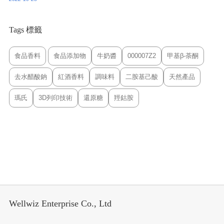
Tags 標籤
食品香料
食品添加物
牛奶醬
000007Z2
甲基β-荼酮
去水醋酸鈉
紅酒香料
調味料
二胺基己酸
天然產品
瑪氏
3D列印技術
還原糖
羥鈷胺
Wellwiz Enterprise Co., Ltd