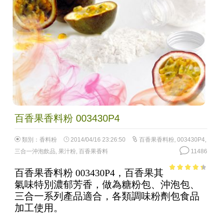
百香果香料粉 003430P4
類別：
香料粉
2014/04/16 23:26:50
百香果香料粉
,
003430P4
,
三合一沖泡飲品
,
果汁粉
,
百香果香料
11486
百香果香料粉 003430P4，百香果其
3.74
out
氣味特別濃郁芳香，做為糖粉包、沖泡包、
of 5
三合一系列產品適合，各類調味粉劑包食品
加工使用。