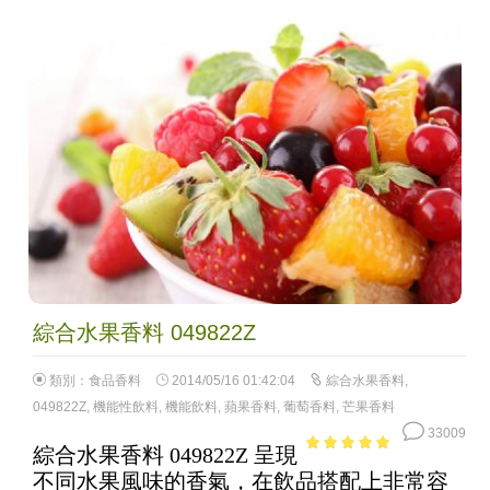
綜合水果香料 049822Z
類別：
食品香料
2014/05/16 01:42:04
綜合水果香料
,
049822Z
,
機能性飲料
,
機能飲料
,
蘋果香料
,
葡萄香料
,
芒果香料
33009
綜合水果香料 049822Z 呈現
4.78
out of
不同水果風味的香氣，在飲品搭配上非常容
5