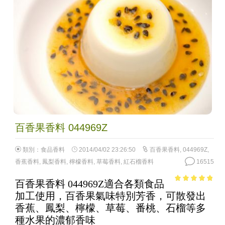
百香果香料 044969Z
類別：
食品香料
2014/04/02 23:26:50
百香果香料
,
044969Z
,
香蕉香料
,
鳳梨香料
,
檸檬香料
,
草莓香料
,
紅石榴香料
16515
百香果香料 044969Z適合各類食品
4.6
out of
加工使用，百香果氣味特別芳香，可散發出
5
香蕉、鳳梨、檸檬、草莓、番桃、石榴等多
種水果的濃郁香味