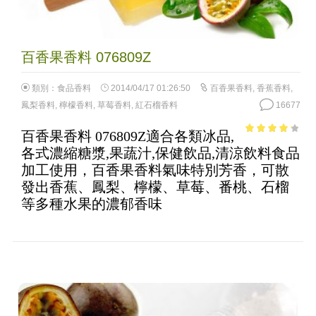
百香果香料 076809Z
類別：
食品香料
2014/04/17 01:26:50
百香果香料
,
香蕉香料
,
鳳梨香料
,
檸檬香料
,
草莓香料
,
紅石榴香料
16677
百香果香料 076809Z適合各類冰品,
3.5
out of
各式濃縮糖漿,果蔬汁,保健飲品,清涼飲料食品
5
加工使用，百香果香料氣味特別芳香，可散
發出香蕉、鳳梨、檸檬、草莓、番桃、石榴
等多種水果的濃郁香味