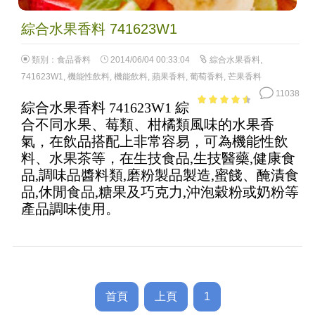
綜合水果香料 741623W1
類別：
食品香料
2014/06/04 00:33:04
綜合水果香料
,
741623W1
,
機能性飲料
,
機能飲料
,
蘋果香料
,
葡萄香料
,
芒果香料
11038
綜合水果香料 741623W1 綜
4.02
out
合不同水果、莓類、柑橘類風味的水果香
of 5
氣，在飲品搭配上非常容易，可為機能性飲
料、水果茶等，在生技食品,生技醫藥,健康食
品,調味品醬料類,磨粉製品製造,蜜餞、醃漬食
品,休閒食品,糖果及巧克力,沖泡穀粉或奶粉等
產品調味使用。
首頁
上頁
1