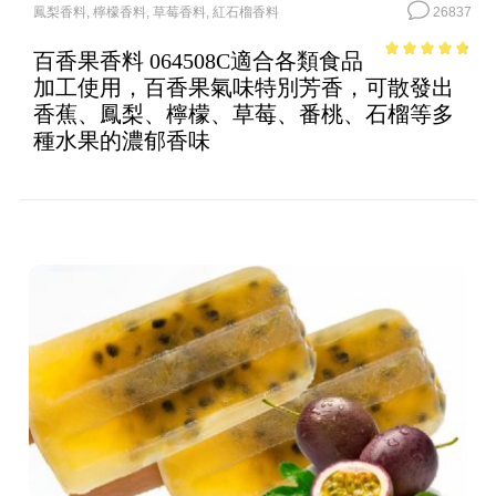
鳳梨香料
,
檸檬香料
,
草莓香料
,
紅石榴香料
26837
百香果香料 064508C適合各類食品
4.44
out of
加工使用，百香果氣味特別芳香，可散發出
5
香蕉、鳳梨、檸檬、草莓、番桃、石榴等多
種水果的濃郁香味