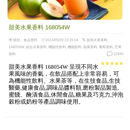
甜美水果香料 168054W
類別：
食品香料
2014/05/29 23:25:04
甜美水果香料
,
168054W
,
綜合水果香料
,
機能性飲料
,
機能飲料
,
蘋果香料
,
葡萄香料
,
芒果
香料
32945
甜美水果香料 168054W 呈現不同水
4.53
out of
果風味的香氣，在飲品搭配上非常容易，可
5
為機能性飲料、水果茶等，在生技食品,生技
醫藥,健康食品,調味品醬料類,磨粉製品製造,
蜜餞、醃漬食品,休閒食品,糖果及巧克力,沖泡
穀粉或奶粉等產品調味使用。