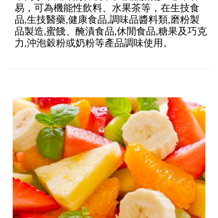
易，可為機能性飲料、水果茶等，在生技食
品,生技醫藥,健康食品,調味品醬料類,磨粉製
品製造,蜜餞、醃漬食品,休閒食品,糖果及巧克
力,沖泡穀粉或奶粉等產品調味使用。