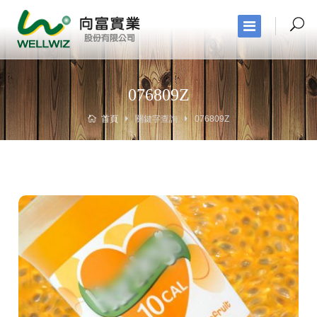
076809Z
首頁
關鍵字查詢
076809Z