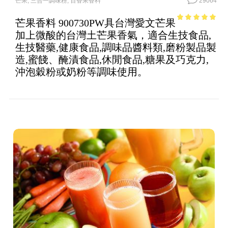
芒果
,
三合一調味粉
,
百香果香料
29064
芒果香料 900730PW具台灣愛文芒果
4.89
out of
加上微酸的台灣土芒果香氣，適合生技食品,
5
生技醫藥,健康食品,調味品醬料類,磨粉製品製
造,蜜餞、醃漬食品,休閒食品,糖果及巧克力,
沖泡穀粉或奶粉等調味使用。