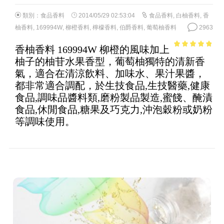
類別：
食品香料
2014/05/29 02:53:04
食品香料
,
白柚香料
,
香
柚香料
,
169994W
,
柳橙香料
,
檸檬香料
,
伯爵香料
,
葡萄柚香料
2963
香柚香料 169994W 柳橙的風味加上
4.56
out of
柚子的柚苷水果香型，葡萄柚獨特的清新香
5
氣，適合在清涼飲料、加味水、果汁果醬，
都非常適合調配，於生技食品,生技醫藥,健康
食品,調味品醬料類,磨粉製品製造,蜜餞、醃漬
食品,休閒食品,糖果及巧克力,沖泡穀粉或奶粉
等調味使用。