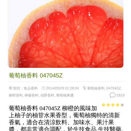
葡萄柚香料 047045Z
類別：
食品香料
2014/05/29 02:28:04
葡萄柚香料
,
047045Z
,
柳橙香料
,
檸檬香料
,
伯爵香料
,
葡萄柚果醬
2919
葡萄柚香料 047045Z 柳橙的風味加
3.58
out
上柚子的柚苷水果香型，葡萄柚獨特的清新
of 5
香氣，適合在清涼飲料、加味水、果汁果
醬，都非常適合調配，於生技食品,生技醫藥,