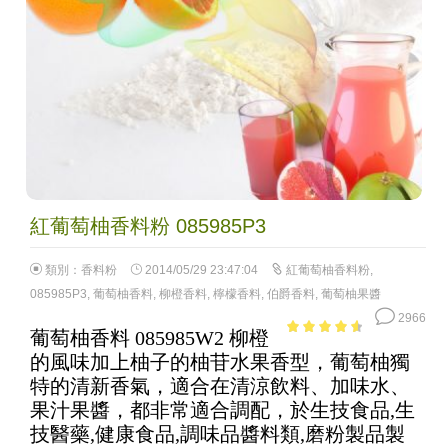
紅葡萄柚香料粉 085985P3
類別：
香料粉
2014/05/29 23:47:04
紅葡萄柚香料粉
,
085985P3
,
葡萄柚香料
,
柳橙香料
,
檸檬香料
,
伯爵香料
,
葡萄柚果醬
2966
葡萄柚香料 085985W2 柳橙
4.08
out
的風味加上柚子的柚苷水果香型，葡萄柚獨
of 5
特的清新香氣，適合在清涼飲料、加味水、
果汁果醬，都非常適合調配，於生技食品,生
技醫藥,健康食品,調味品醬料類,磨粉製品製