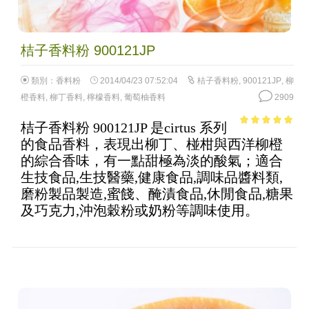
桔子香料粉 900121JP
類別：
香料粉
2014/04/23 07:52:04
桔子香料粉
,
900121JP
,
柳
橙香料
,
柳丁香料
,
檸檬香料
,
葡萄柚香料
2909
桔子香料粉 900121JP 是cirtus 系列
4.69
out of
的食品香料，表現出柳丁、椪柑與西洋柳橙
5
的綜合香味，有一點甜極為淡的酸氣；適合
生技食品,生技醫藥,健康食品,調味品醬料類,
磨粉製品製造,蜜餞、醃漬食品,休閒食品,糖果
及巧克力,沖泡穀粉或奶粉等調味使用。