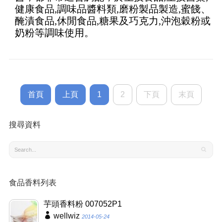
健康食品,調味品醬料類,磨粉製品製造,蜜餞、
醃漬食品,休閒食品,糖果及巧克力,沖泡穀粉或
奶粉等調味使用。
首頁
上頁
1
2
下頁
末頁
搜尋資料
食品香料列表
芋頭香料粉 007052P1
wellwiz
2014-05-24