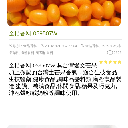
金桔香料 059507W
類別：
食品香料
2014/04/19 04:22:04
金桔香料
,
059507W
,
檸
檬香料
,
柳橙香料
,
葡萄柚香料
2828
金桔香料 059507W 具台灣愛文芒果
4.57
out of
加上微酸的台灣土芒果香氣，適合生技食品,
5
生技醫藥,健康食品,調味品醬料類,磨粉製品製
造,蜜餞、醃漬食品,休閒食品,糖果及巧克力,
沖泡穀粉或奶粉等調味使用。