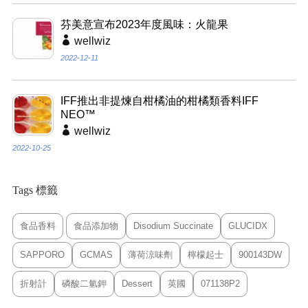
芬美意宣布2023年度風味：火龍果
wellwiz
2022-12-11
IFF推出非提煉自柑橘油的柑橘類香料IFF
NEO™
wellwiz
2022-10-25
Tags 標籤
食品香料
食品添加物
Disodium Succinate
GLUCIDX
SAPPORO
GCMAS
薄荷涼味劑
檸檬起士
900143DW
折射計
磷酸二氫鉀
Dessert
英國
071138P2