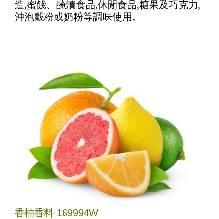
造,蜜餞、醃漬食品,休閒食品,糖果及巧克力,
沖泡穀粉或奶粉等調味使用。
香柚香料 169994W