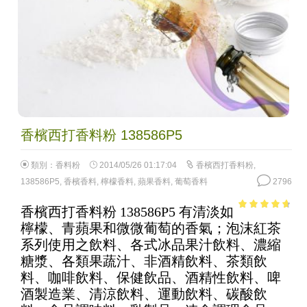
香檳西打香料粉 138586P5
類別：
香料粉
2014/05/26 01:17:04
香檳西打香料粉
,
138586P5
,
香檳香料
,
檸檬香料
,
蘋果香料
,
葡萄香料
2796
香檳西打香料粉 138586P5 有清淡如
4.22
out
檸檬、青蘋果和微微葡萄的香氣；泡沫紅茶
of 5
系列使用之飲料、各式冰品果汁飲料、濃縮
糖漿、各類果蔬汁、非酒精飲料、茶類飲
料、咖啡飲料、保健飲品、酒精性飲料、啤
酒製造業、清涼飲料、運動飲料、碳酸飲