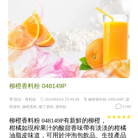
柳橙香料粉 048149P
類別：
香料粉
2014/04/14 23:44:46
柳橙香料粉
,
048149P
,
甜
橙香料
,
柳橙香料
,
柳丁香料
,
香料粉
5785
柳橙香料粉 048149P有新鮮的柳橙，
5
out of 5
柑橘如現榨果汁的酸甜香味帶有淡淡的柑橘
油脂皮味道，可用於沖泡包飲品、生技產品