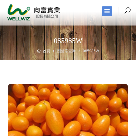
085985W
首頁
關鍵字查詢
085985W