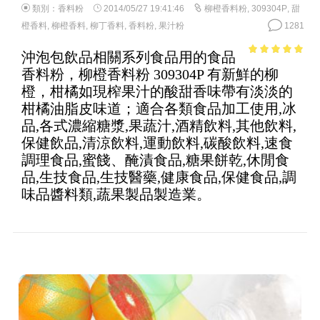
類別：
香料粉
2014/05/27 19:41:46
柳橙香料粉
,
309304P
,
甜
橙香料
,
柳橙香料
,
柳丁香料
,
香料粉
,
果汁粉
1281
沖泡包飲品相關系列食品用的食品
4.84
out of
香料粉，柳橙香料粉 309304P 有新鮮的柳
5
橙，柑橘如現榨果汁的酸甜香味帶有淡淡的
柑橘油脂皮味道；適合各類食品加工使用,冰
品,各式濃縮糖漿,果蔬汁,酒精飲料,其他飲料,
保健飲品,清涼飲料,運動飲料,碳酸飲料,速食
調理食品,蜜餞、醃漬食品,糖果餅乾,休閒食
品,生技食品,生技醫藥,健康食品,保健食品,調
味品醬料類,蔬果製品製造業。