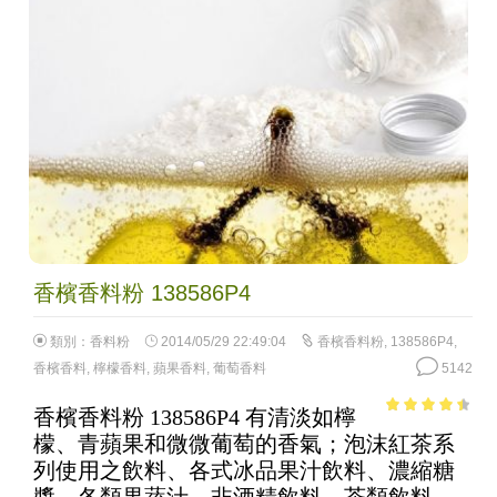
香檳香料粉 138586P4
類別：
香料粉
2014/05/29 22:49:04
香檳香料粉
,
138586P4
,
香檳香料
,
檸檬香料
,
蘋果香料
,
葡萄香料
5142
香檳香料粉 138586P4 有清淡如檸
3.95
out
檬、青蘋果和微微葡萄的香氣；泡沫紅茶系
of 5
列使用之飲料、各式冰品果汁飲料、濃縮糖
漿、各類果蔬汁、非酒精飲料、茶類飲料、