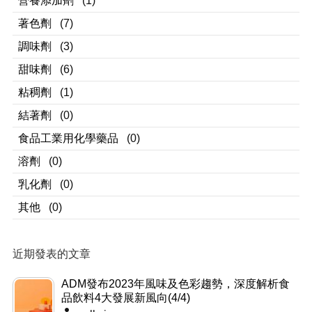
營養添加劑
(1)
著色劑
(7)
調味劑
(3)
甜味劑
(6)
粘稠劑
(1)
結著劑
(0)
食品工業用化學藥品
(0)
溶劑
(0)
乳化劑
(0)
其他
(0)
近期發表的文章
ADM發布2023年風味及色彩趨勢，深度解析食
品飲料4大發展新風向(4/4)