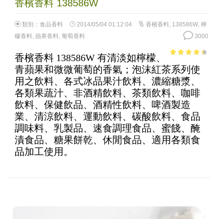
香檳香料 138586W
類別：
食品香料
2014/05/04 01:12:04
香檳香料
,
138586W
,
檸
檬香料
,
蘋果香料
,
葡萄香料
3000
香檳香料 138586W 有清淡如檸檬、
3.76
out
青蘋果和微微葡萄的香氣；泡沫紅茶系列使
of 5
用之飲料、各式冰品果汁飲料、濃縮糖漿、
各類果蔬汁、非酒精飲料、茶類飲料、咖啡
飲料、保健飲品、酒精性飲料、啤酒製造
業、清涼飲料、運動飲料、碳酸飲料、食品
調味料、乳製品、速食調理食品、蜜餞、醃
漬食品、糖果餅乾、休閒食品、適用各類食
品加工使用。