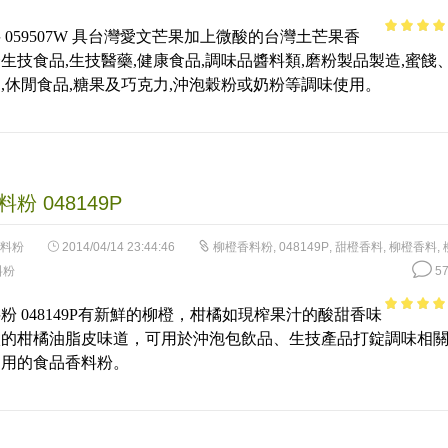
 059507W 具台灣愛文芒果加上微酸的台灣土芒果香
3.65
out
生技食品,生技醫藥,健康食品,調味品醬料類,磨粉製品製造,蜜餞
of 5
,休閒食品,糖果及巧克力,沖泡穀粉或奶粉等調味使用。
粉 048149P
料粉
2014/04/14 23:44:46
柳橙香料粉
,
048149P
,
甜橙香料
,
柳橙香料
,
料粉
57
粉 048149P有新鮮的柳橙，柑橘如現榨果汁的酸甜香味
4.07
out
淡的柑橘油脂皮味道，可用於沖泡包飲品、生技產品打錠調味相
of 5
品用的食品香料粉。