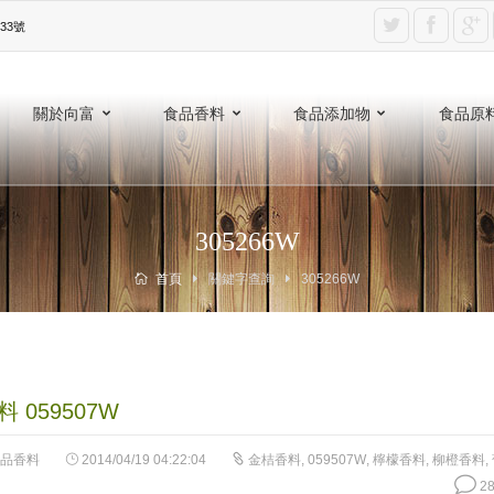
3號‎
關於向富
食品香料
食品添加物
食品原
305266W
首頁
關鍵字查詢
305266W
 059507W
品香料
2014/04/19 04:22:04
金桔香料
,
059507W
,
檸檬香料
,
柳橙香料
,
28