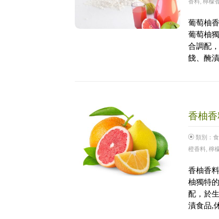
香料
,
檸檬
葡萄柚香
葡萄柚
合調配，
餞、醃漬
香柚香料
類別：
食
橙香料
,
檸
香柚香料
柚獨特
配，於生
漬食品,