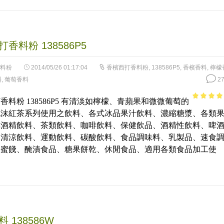
香料粉 138586P5
料粉
2014/05/26 01:17:04
香檳西打香料粉
,
138586P5
,
香檳香料
,
檸檬
料
,
葡萄香料
27
香料粉 138586P5 有清淡如檸檬、青蘋果和微微葡萄的
4.42
out 
泡沫紅茶系列使用之飲料、各式冰品果汁飲料、濃縮糖漿、各類
5
非酒精飲料、茶類飲料、咖啡飲料、保健飲品、酒精性飲料、啤
、清涼飲料、運動飲料、碳酸飲料、食品調味料、乳製品、速食
、蜜餞、醃漬食品、糖果餅乾、休閒食品、適用各類食品加工使
 138586W