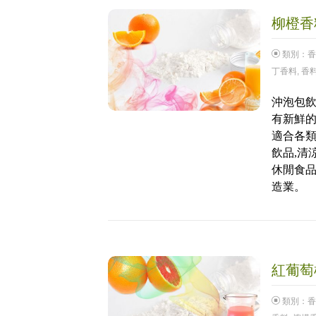
柳橙香料
類別：
香
丁香料
,
香
沖泡包飲
有新鮮
適合各類
飲品,清
休閒食品
造業。
紅葡萄柚
類別：
香