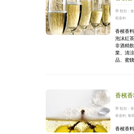
類別：
食
萄香料
香檳香料
泡沫紅
非酒精
業、清
品、蜜
香檳香料
類別：
香
果香料
,
葡
香檳香料