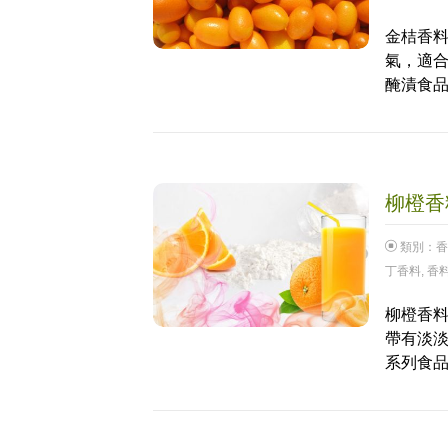
金桔香料
氣，適合
醃漬食品
柳橙香料
類別：
香
丁香料
,
香
柳橙香料
帶有淡
系列食