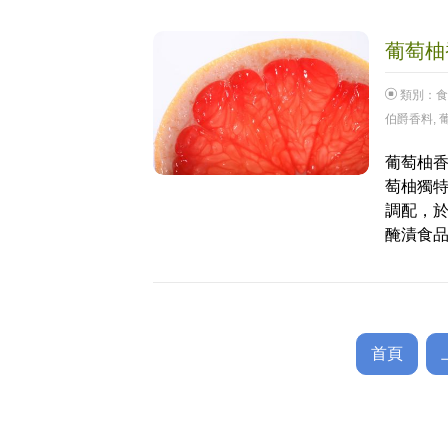
葡萄柚香
類別：
食
伯爵香料
,
葡萄柚香
萄柚獨
調配，於
醃漬食品
首頁