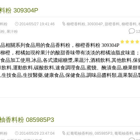
粉 309304P
料粉
2014/05/27 19:41:46
柳橙香料粉
,
309304P
,
甜橙香料
,
柳橙香料
,
料粉
,
果汁粉
12
品相關系列食品用的食品香料粉，柳橙香料粉 309304P
3.91
out
的柳橙，柑橘如現榨果汁的酸甜香味帶有淡淡的柑橘油脂皮味道
of 5
食品加工使用,冰品,各式濃縮糖漿,果蔬汁,酒精飲料,其他飲料,保
涼飲料,運動飲料,碳酸飲料,速食調理食品,蜜餞、醃漬食品,糖果餅乾
,生技食品,生技醫藥,健康食品,保健食品,調味品醬料類,蔬果製品
香料粉 085985P3
料粉
2014/05/29 23:47:04
紅葡萄柚香料粉
,
085985P3
,
葡萄柚香料
,
柳