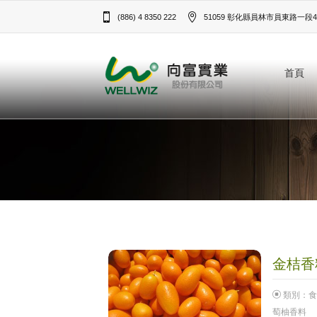
(886) 4 8350 222
51059 彰化縣員林市員東路一段43
首頁
金桔香料
類別：
食
萄柚香料