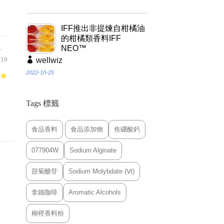
IFF推出非提煉自柑橘油
的柑橘類香料IFF
,
NEO™
19
wellwiz
2022-10-25
 5
合
Tags 標籤
、
食品香料
食品添加物
焦硼酸鈣
077904W
Sodium Alginate
甜菊醣苷
Sodium Molybdate (Ⅵ)
拿鐵咖啡
Aromatic Alcohols
柳橙香料粉