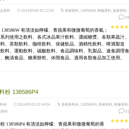
品香料
2014/05/04 01:12:04
香檳香料
,
138586W
,
檸檬香料
,
蘋果香料
,
29
 138586W 有清淡如檸檬、青蘋果和微微葡萄的香氣；
3.87
out
茶系列使用之飲料、各式冰品果汁飲料、濃縮糖漿、各類果蔬汁
of 5
飲料、茶類飲料、咖啡飲料、保健飲品、酒精性飲料、啤酒製造
涼飲料、運動飲料、碳酸飲料、食品調味料、乳製品、速食調理
餞、醃漬食品、糖果餅乾、休閒食品、適用各類食品加工使用。
粉 138586P4
料粉
2014/05/29 22:49:04
香檳香料粉
,
138586P4
,
香檳香料
,
檸檬香料
萄香料
51
粉 138586P4 有清淡如檸檬、青蘋果和微微葡萄的香
3.87
out