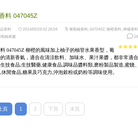
料 047045Z
品香料
2014/05/29 02:28:04
葡萄柚香料
,
047045Z
,
柳橙香料
,
檸檬香料
葡萄柚果醬
29
料 047045Z 柳橙的風味加上柚子的柚苷水果香型，葡
4.9
out of
特的清新香氣，適合在清涼飲料、加味水、果汁果醬，都非常適
生技食品,生技醫藥,健康食品,調味品醬料類,磨粉製品製造,蜜餞
,休閒食品,糖果及巧克力,沖泡穀粉或奶粉等調味使用。
上頁
1
2
下頁
末頁