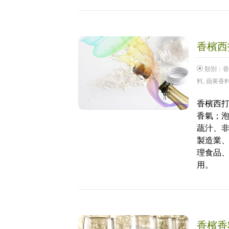
香檳西打
類別：
香
料
,
蘋果香
香檳西打
香氣；
蔬汁、
製造業
理食品
用。
香檳香料