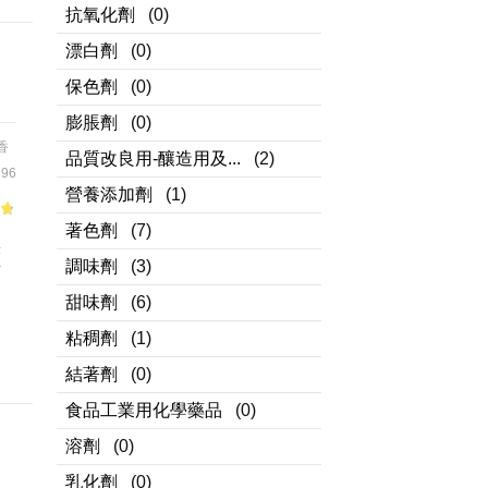
抗氧化劑
(0)
漂白劑
(0)
保色劑
(0)
膨脹劑
(0)
香
品質改良用-釀造用及...
(2)
96
營養添加劑
(1)
of
著色劑
(7)
果
調味劑
(3)
酒
調
甜味劑
(6)
粘稠劑
(1)
結著劑
(0)
食品工業用化學藥品
(0)
溶劑
(0)
乳化劑
(0)