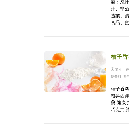
氣；泡
汁、非
造業、
食品、
桔子香料
類別：
香
檬香料
,
葡
桔子香料粉
柑與西洋
藥,健康
巧克力,