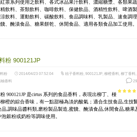
沫紅茶系列使用之飲料、各式冰品果汁飲料、濃縮糖漿、各類果
of 5
酒精飲料、茶類飲料、咖啡飲料、保健飲品、酒精性飲料、啤酒
清涼飲料、運動飲料、碳酸飲料、食品調味料、乳製品、速食調
蜜餞、醃漬食品、糖果餅乾、休閒食品、適用各類食品加工使用
粉 900121JP
料粉
2014/04/23 07:52:04
桔子香料粉
,
900121JP
,
柳橙香料
,
柳丁香料
萄柚香料
29
 900121JP 是cirtus 系列的食品香料，表現出柳丁、椪
4.61
out 
柳橙的綜合香味，有一點甜極為淡的酸氣；適合生技食品,生技
5
食品,調味品醬料類,磨粉製品製造,蜜餞、醃漬食品,休閒食品,糖果
沖泡穀粉或奶粉等調味使用。