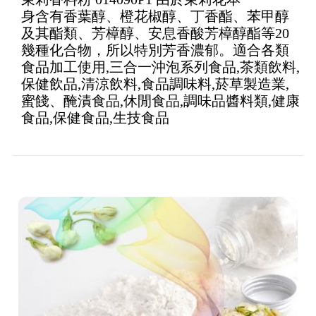
3.71
out
身含有香葉醇、橙花椒醇、丁香酯、苯甲醇
of 5
及其酯類、芳樟醇、安息香酸芳樟醇酯等20
幾種化合物，所以特別芳香濃郁。適合各類
食品加工使用,三合一沖泡系列食品,茶類飲料,
保健飲品,清涼飲料,食品調味料,菸草製造業,
蜜餞、醃漬食品,休閒食品,調味品醬料類,健康
食品,保健食品,生技食品