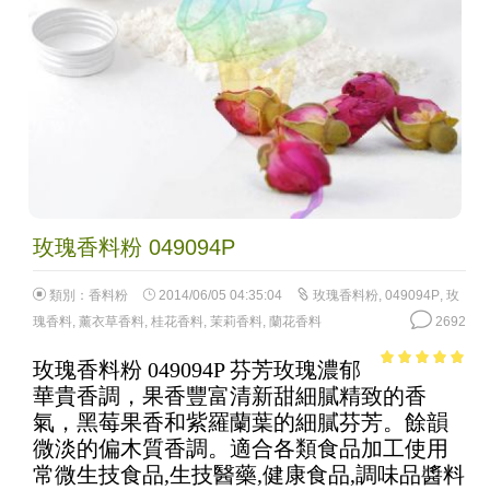
玫瑰香料粉 049094P
類別：
香料粉
2014/06/05 04:35:04
玫瑰香料粉
,
049094P
,
玫
瑰香料
,
薰衣草香料
,
桂花香料
,
茉莉香料
,
蘭花香料
2692
玫瑰香料粉 049094P 芬芳玫瑰濃郁
4.81
out of
華貴香調，果香豐富清新甜細膩精致的香
5
氣，黑莓果香和紫羅蘭葉的細膩芬芳。餘韻
微淡的偏木質香調。適合各類食品加工使用
常微生技食品,生技醫藥,健康食品,調味品醬料