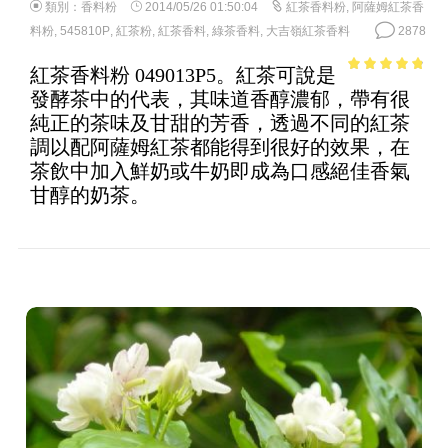
類別：
香料粉
2014/05/26 01:50:04
紅茶香料粉
,
阿薩姆紅茶香
料粉
,
545810P
,
紅茶粉
,
紅茶香料
,
綠茶香料
,
大吉嶺紅茶香料
2878
紅茶香料粉 049013P5。紅茶可說是
4.54
out of
發酵茶中的代表，其味道香醇濃郁，帶有很
5
純正的茶味及甘甜的芳香，透過不同的紅茶
調以配阿薩姆紅茶都能得到很好的效果，在
茶飲中加入鮮奶或牛奶即成為口感絕佳香氣
甘醇的奶茶。