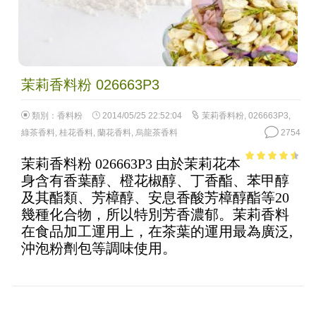
茉莉香料粉 026663P3
類別：
香料粉
2014/05/25 22:52:04
茉莉香料粉
,
026663P3
,
綠茶香料
,
桂花香料
,
蘭花香料
,
烏龍茶香料
2754
茉莉香料粉 026663P3 由於茉莉花本
4.05
out
身含有香葉醇、橙花椒醇、丁香酯、苯甲醇
of 5
及其酯類、芳樟醇、安息香酸芳樟醇酯等20
幾種化合物，所以特別芳香濃郁。茉莉香料
在食品加工運用上，在茶葉的運用最為廣泛,
沖泡粉劑包等調味使用。