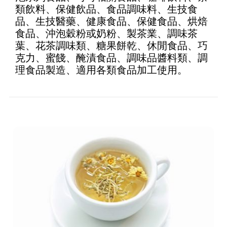
of 5
類飲料、保健飲品、食品調味料、生技食
品、生技醫藥、健康食品、保健食品、烘焙
食品、沖泡穀粉或奶粉、製茶業、調味茶
葉、花茶調味類、糖果餅乾、休閒食品、巧
克力、蜜餞、醃漬食品、調味品醬料類、調
理食品製造、適用各類食品加工使用。