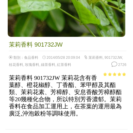
茉莉香料 901732JW
類別：
食品香料
2014/05/28 20:09:04
茉莉香料
,
901732JW
,
桂花香料
,
玫瑰香料
,
綠茶香料
,
紅茶香料
2726
茉莉香料 901732JW 茉莉花含有香
4.92
out of
葉醇、橙花椒醇、丁香酯、苯甲醇及其酯
5
類、茉莉花素、芳樟醇、安息香酸芳樟醇酯
等20幾種化合物，所以特別芳香濃郁。茉莉
香料在食品加工運用上，在茶葉的運用最為
廣泛,沖泡穀粉等調味使用。