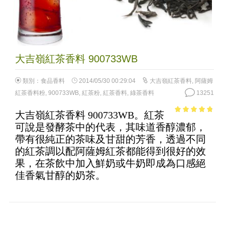
大吉嶺紅茶香料 900733WB
類別：
食品香料
2014/05/30 00:29:04
大吉嶺紅茶香料
,
阿薩姆
紅茶香料粉
,
900733WB
,
紅茶粉
,
紅茶香料
,
綠茶香料
13251
大吉嶺紅茶香料 900733WB。紅茶
4.46
out of
可說是發酵茶中的代表，其味道香醇濃郁，
5
帶有很純正的茶味及甘甜的芳香，透過不同
的紅茶調以配阿薩姆紅茶都能得到很好的效
果，在茶飲中加入鮮奶或牛奶即成為口感絕
佳香氣甘醇的奶茶。