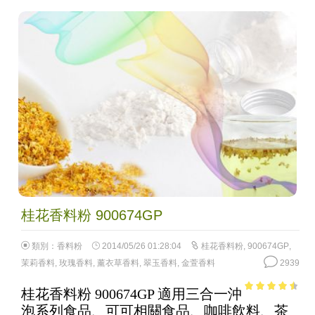
桂花香料粉 900674GP
類別：
香料粉
2014/05/26 01:28:04
桂花香料粉
,
900674GP
,
茉莉香料
,
玫瑰香料
,
薰衣草香料
,
翠玉香料
,
金萱香料
2939
桂花香料粉 900674GP 適用三合一沖
4.03
out
泡系列食品、可可相關食品、咖啡飲料、茶