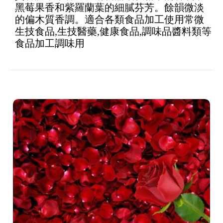
黑莓果香和紫羅蘭葉的細膩芬芳。餘韻微淡
的偏木質香調。適合各類食品加工使用常微
生技食品,生技醫藥,健康食品,調味品醬料類等
食品加工調味用