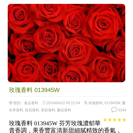
玫瑰香料 013945W
類別：
食品香料
2014/04/22 00:22:04
玫瑰香料
,
013945W
,
薰
衣草香料
,
桂花香料
,
茉莉香料
,
蘭花香料
3184
玫瑰香料 013945W 芬芳玫瑰濃郁華
4.18
out
貴香調，果香豐富清新甜細膩精致的香氣，
of 5