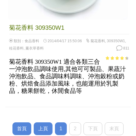
菊花香料 309350W1
類別：
食品香料
2014/04/17 15:50:06
菊花香料
,
309350W1
,
桂花香料
,
薰衣草香料
811
菊花香料 309350W1 適合各類三合
3.71
out
一沖泡飲品調味使用,其他可可製品、果蔬汁
of 5
沖泡飲品、食品調味料調味、沖泡穀粉或奶
粉、烘焙食品添加風味，也能運用於乳製
品，糖果餅乾，休閒食品等
首頁
上頁
1
2
下頁
末頁