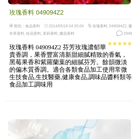
玫瑰香料 049094Z2
類別：
食品香料
2014/05/18 04:35:04
玫瑰香料
,
049094Z2
,
薰
衣草香料
,
桂花香料
,
茉莉香料
,
蘭花香料
2949
玫瑰香料 049094Z2 芬芳玫瑰濃郁華
4.77
out of
貴香調，果香豐富清新甜細膩精致的香氣，
5
黑莓果香和紫羅蘭葉的細膩芬芳。餘韻微淡
的偏木質香調。適合各類食品加工使用常微
生技食品,生技醫藥,健康食品,調味品醬料類等
食品加工調味用