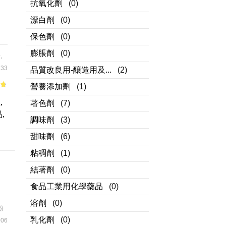
抗氧化劑
(0)
漂白劑
(0)
保色劑
(0)
膨脹劑
(0)
粉
,
33
品質改良用-釀造用及...
(2)
營養添加劑
(1)
of
,
著色劑
(7)
,
調味劑
(3)
甜味劑
(6)
粘稠劑
(1)
結著劑
(0)
食品工業用化學藥品
(0)
溶劑
(0)
粉
乳化劑
(0)
06