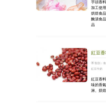
芋頭香料
加工使用
烘焙食品
醃漬食品
品
紅豆香料
類別：
食
紅豆牛奶
紅豆香料
味的香
淋、烘