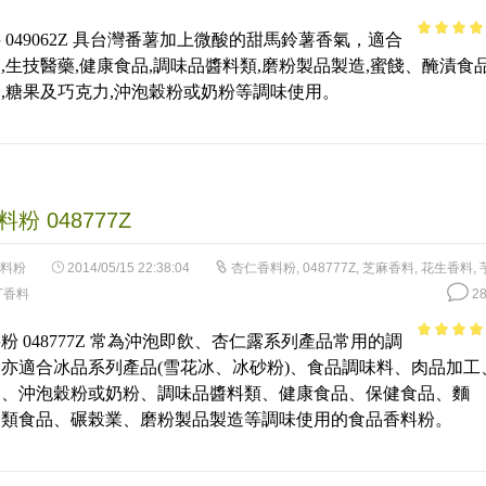
 049062Z 具台灣番薯加上微酸的甜馬鈴薯香氣，適合
4.38
out 
,生技醫藥,健康食品,調味品醬料類,磨粉製品製造,蜜餞、醃漬食品
5
,糖果及巧克力,沖泡穀粉或奶粉等調味使用。
粉 048777Z
料粉
2014/05/15 22:38:04
杏仁香料粉
,
048777Z
,
芝麻香料
,
花生香料
,
丁香料
28
粉 048777Z 常為沖泡即飲、杏仁露系列產品常用的調
3.69
out
亦適合冰品系列產品(雪花冰、冰砂粉)、食品調味料、肉品加工
of 5
品、沖泡穀粉或奶粉、調味品醬料類、健康食品、保健食品、麵
條類食品、碾榖業、磨粉製品製造等調味使用的食品香料粉。