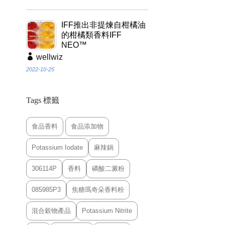
IFF推出非提煉自柑橘油
的柑橘類香料IFF
NEO™
wellwiz
2022-10-25
Tags 標籤
食品香料
食品添加物
Potassium Iodate
麻辣鍋
306114P
香料
磷酸二澱粉
085985P3
焦糖瑪奇朵香料粉
混合穀物產品
Potassium Nitrite