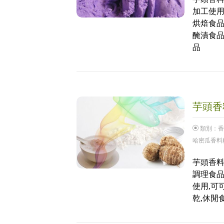
加工使用
烘焙食品
醃漬食品
品
芋頭香料
類別：
香
哈密瓜香料
芋頭香料粉
調理食品
使用,可
乾,休閒