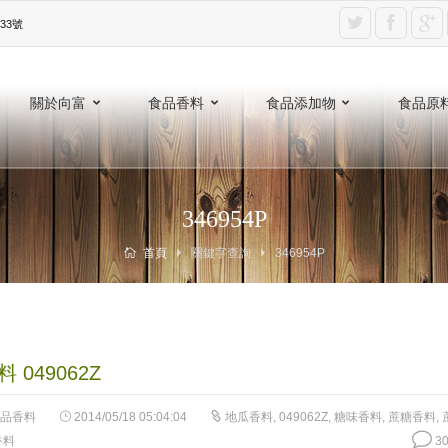
3號‎
關於向富
食品香料
食品添加物
食品原
346954P
首頁
關鍵字查詢
346954P
 049062Z
品香料
2014/05/18 05:04:04
地瓜香料
,
049062Z
,
糖味香料
,
蔗糖香料
,
香料
30