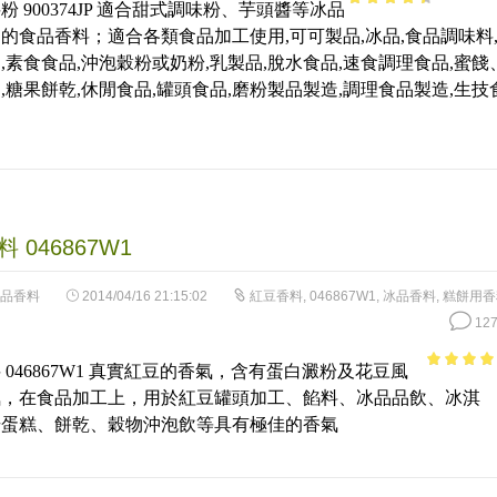
粉 900374JP 適合甜式調味粉、芋頭醬等冰品
3.94
out
的食品香料；適合各類食品加工使用,可可製品,冰品,食品調味料
of 5
,素食食品,沖泡穀粉或奶粉,乳製品,脫水食品,速食調理食品,蜜餞
,糖果餅乾,休閒食品,罐頭食品,磨粉製品製造,調理食品製造,生技
 046867W1
品香料
2014/04/16 21:15:02
紅豆香料
,
046867W1
,
冰品香料
,
糕餅用香
127
 046867W1 真實紅豆的香氣，含有蛋白澱粉及花豆風
4.57
out 
氣，在食品加工上，用於紅豆罐頭加工、餡料、冰品品飲、冰淇
5
焙蛋糕、餅乾、穀物沖泡飲等具有極佳的香氣