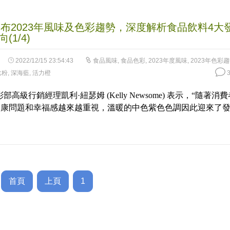
發布2023年風味及色彩趨勢，深度解析食品飲料4大
(1/4)
2022/12/15 23:54:43
食品風味
,
食品色彩
,
2023年度風味
,
2023年色彩
比粉
,
深海藍
,
活力橙
3
部高級行銷經理凱利·紐瑟姆 (Kelly Newsome) 表示，“隨著消費
健康問題和幸福感越來越重視，溫暖的中色紫色色調因此迎來了
首頁
上頁
1