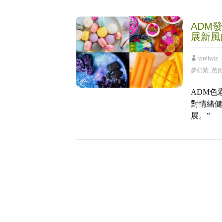
ADM
展新風向
wellwiz
夢幻紫
,
芭
ADM色彩
對情緒
展。”