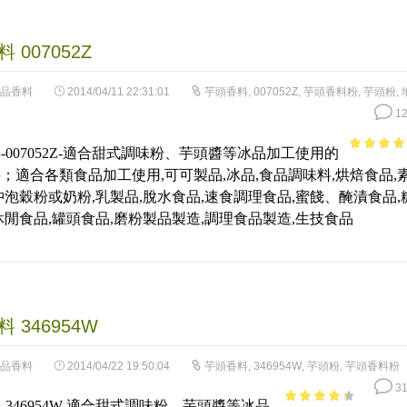
 007052Z
品香料
2014/04/11 22:31:01
芋頭香料
,
007052Z
,
芋頭香料粉
,
芋頭粉
,
12
-007052Z-適合甜式調味粉、芋頭醬等冰品加工使用的
3.91
out
；適合各類食品加工使用,可可製品,冰品,食品調味料,烘焙食品,
of 5
沖泡穀粉或奶粉,乳製品,脫水食品,速食調理食品,蜜餞、醃漬食品,
休閒食品,罐頭食品,磨粉製品製造,調理食品製造,生技食品
 346954W
品香料
2014/04/22 19:50:04
芋頭香料
,
346954W
,
芋頭粉
,
芋頭香料粉
31
-346954W-適合甜式調味粉、芋頭醬等冰品