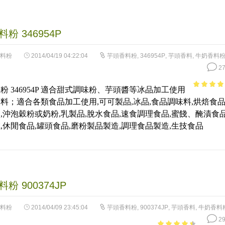
粉 346954P
料粉
2014/04/19 04:22:04
芋頭香料粉
,
346954P
,
芋頭香料
,
牛奶香料
27
粉 346954P 適合甜式調味粉、芋頭醬等冰品加工使用
4.44
out 
料；適合各類食品加工使用,可可製品,冰品,食品調味料,烘焙食品
5
,沖泡穀粉或奶粉,乳製品,脫水食品,速食調理食品,蜜餞、醃漬食品
,休閒食品,罐頭食品,磨粉製品製造,調理食品製造,生技食品
粉 900374JP
料粉
2014/04/09 23:45:04
芋頭香料粉
,
900374JP
,
芋頭香料
,
牛奶香料
29