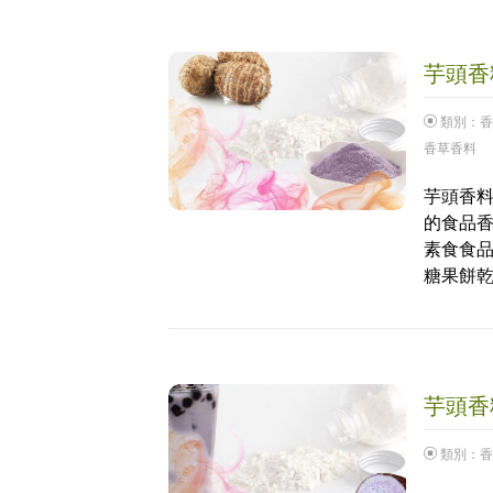
芋頭香料
類別：
香
香草香料
芋頭香料
的食品香
素食食品
糖果餅乾
芋頭香料
類別：
香