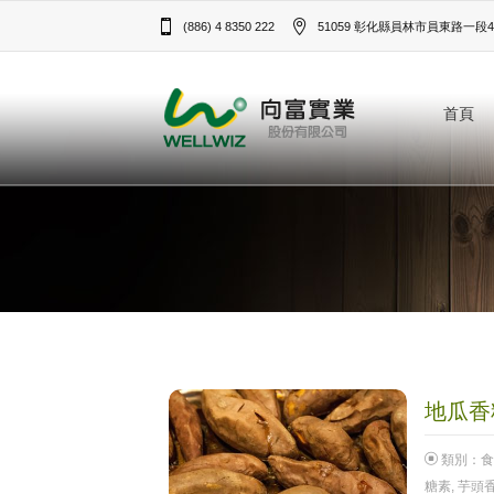
(886) 4 8350 222
51059 彰化縣員林市員東路一段43
首頁
地瓜香料
類別：
食
糖素
,
芋頭