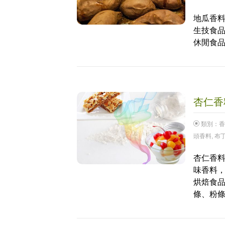
地瓜香料
生技食品
休閒食品
杏仁香料
類別：
香
頭香料
,
布
杏仁香料
味香料，
烘焙食
條、粉