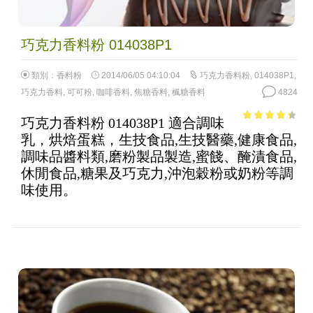
巧克力香料粉 014038P1
類別：
香料粉
2014/06/05 04:10:04
巧克力香料粉
,
014038P1
,
巧克力香料
,
可可粉
,
咖啡香料
,
焦糖香料
,
楓糖香料
4824
巧克力香料粉 014038P1 適合調味
3.6
out of
乳，烘焙蛋糕，生技食品,生技醫藥,健康食品,
5
調味品醬料類,磨粉製品製造,蜜餞、醃漬食品,
休閒食品,糖果及巧克力,沖泡穀粉或奶粉等調
味使用。