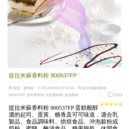
提拉米蘇香料粉 900537FP
類別：
香料粉
2014/05/04 03:32:04
提拉米蘇香料粉
,
900537FP
,
起司香料粉
,
牛奶香料粉
,
奶油香料
2919
提拉米蘇香料粉 900537FP 蛋糕般醇
4.33
out of
濃的起司、蛋黃、糖香及可可味道，適合乳
5
製品、食品調味料、烘焙食品、沖泡穀粉或
奶粉、蜜餞、醃漬食品、糖果餅乾、休閒食