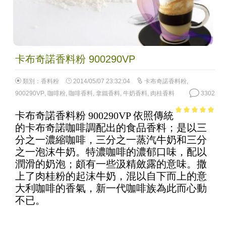
卡布奇諾香料粉 900290VP
類別：
香料粉
2014/05/07 23:32:04
卡布奇諾香料粉
,
900290VP
,
咖啡粉
,
咖啡香料
,
拿鐵香料
,
牛奶香料
,
肉桂香料
3302
卡布奇諾香料粉 900290VP 依照傳統
4.86
out of
的卡布奇諾咖啡調配出的食品香料；是以三
5
分之一濃縮咖啡，三分之一蒸汽牛奶和三分
之一泡沫牛奶。特濃咖啡的濃郁口味，配以
潤滑的奶泡；頗有一些汲精斂露的意味。撒
上了肉桂粉的起沫牛奶，混以自下而上的意
大利咖啡的香氣，新一代咖啡族為此而心動
不已。