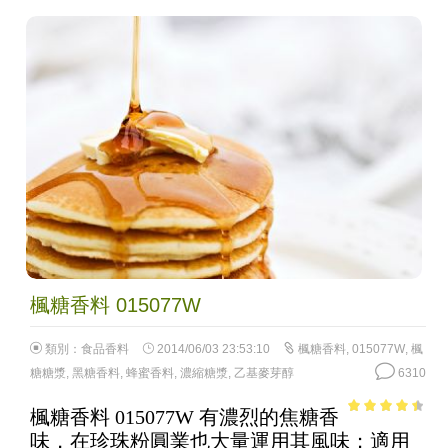
楓糖香料 015077W
類別：
食品香料
2014/06/03 23:53:10
楓糖香料
,
015077W
,
楓
糖糖漿
,
黑糖香料
,
蜂蜜香料
,
濃縮糖漿
,
乙基麥芽醇
6310
楓糖香料 015077W 有濃烈的焦糖香
3.88
out
味，在珍珠粉圓業也大量運用其風味；適用