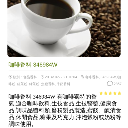
咖啡香料 346984W
類別：
食品香料
2014/04/22 21:10:04
咖啡香料
,
346984W
,
咖
啡粉
,
紅茶粉
,
綠茶粉
,
焦糖香料
,
牛奶香料
2857
咖啡香料 346984W 有咖啡獨特的香
4.88
out of
氣,適合咖啡飲料,生技食品,生技醫藥,健康食
5
品,調味品醬料類,磨粉製品製造,蜜餞、醃漬食
品,休閒食品,糖果及巧克力,沖泡穀粉或奶粉等
調味使用。