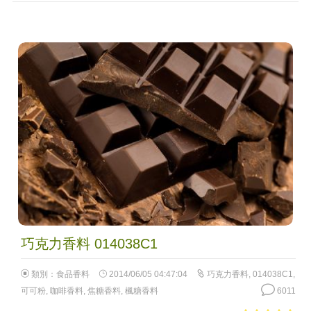
巧克力香料 014038C1
類別：
食品香料
2014/06/05 04:47:04
巧克力香料
,
014038C1
,
可可粉
,
咖啡香料
,
焦糖香料
,
楓糖香料
6011