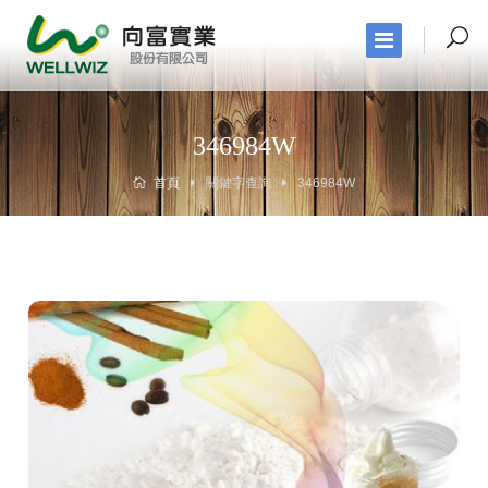
346984W
首頁
關鍵字查詢
346984W