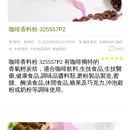
咖啡香料粉 325557P2
類別：
香料粉
2014/05/08 02:09:04
咖啡香料
,
346984W
,
咖啡
粉
,
牛奶香料
,
卡布奇諾香料
,
拿鐵香料
2911
咖啡香料粉 325557P2 有咖啡獨特的
4.42
out of
香氣輕炭焙，適合咖啡飲料,生技食品,生技醫
5
藥,健康食品,調味品醬料類,磨粉製品製造,蜜
餞、醃漬食品,休閒食品,糖果及巧克力,沖泡穀
粉或奶粉等調味使用。