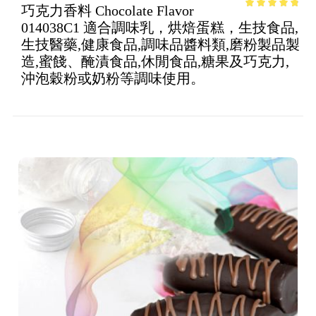
巧克力香料 Chocolate Flavor
4.52
out of
014038C1 適合調味乳，烘焙蛋糕，生技食品,
5
生技醫藥,健康食品,調味品醬料類,磨粉製品製
造,蜜餞、醃漬食品,休閒食品,糖果及巧克力,
沖泡穀粉或奶粉等調味使用。