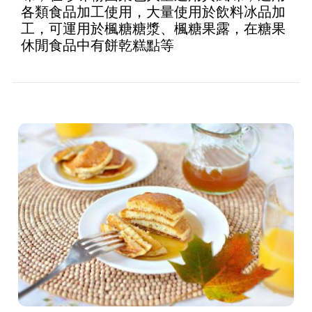
of 5
各類食品加工使用，大量使用於飲料冰品加
工，可運用於楓糖糖漿、楓糖果露，在糖果
休閒食品中有餅乾糕點等