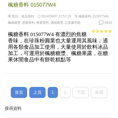
楓糖香料 015077W4
類別：
食品香料
2014/06/07 22:57:10
楓糖香料
,
015077W4
,
楓糖糖漿
,
黑糖香料
,
蜂蜜香料
,
濃縮糖漿
,
乙基麥芽醇
6932
楓糖香料 015077W4 有濃烈的焦糖
4.84
out of
香味，在珍珠粉圓業也大量運用其風味；適
5
用各類食品加工使用，大量使用於飲料冰品
加工，可運用於楓糖糖漿、楓糖果露，在糖
果休閒食品中有餅乾糕點等
首頁
上頁
1
2
下頁
末頁
搜尋資料