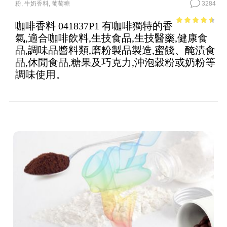
粉
,
牛奶香料
,
葡萄糖
3284
咖啡香料 041837P1 有咖啡獨特的香
4.02
out
氣,適合咖啡飲料,生技食品,生技醫藥,健康食
of 5
品,調味品醬料類,磨粉製品製造,蜜餞、醃漬食
品,休閒食品,糖果及巧克力,沖泡穀粉或奶粉等
調味使用。