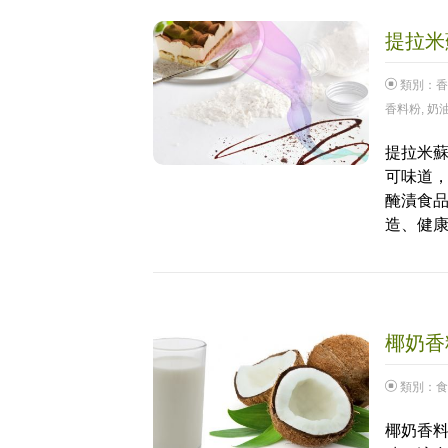
提拉米蘇
類別：
香
香料粉
,
奶
提拉米蘇
可味道
醃漬食
造、健
椰奶香料
類別：
食
椰奶香料