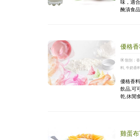
味，適合
醃漬食品
優格香料
類別：
香
料
,
牛奶香
優格香料
飲品,可
乾,休閒
雞蛋布丁