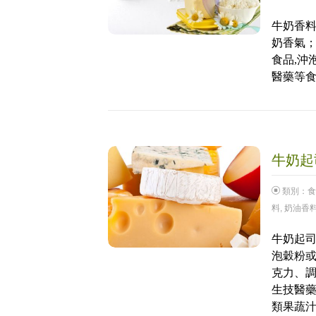
牛奶香料
奶香氣；
食品,沖
醫藥等
牛奶起司
類別：
食
料
,
奶油香
牛奶起司
泡穀粉或
克力、
生技醫
類果蔬