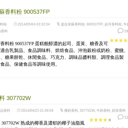
香料粉 900537FP
料粉
2014/05/04 03:32:04
提拉米蘇香料粉
,
900537FP
,
起司香料粉
,
牛
油香料
29
香料粉 900537FP 蛋糕般醇濃的起司、蛋黃、糖香及可
3.64
out
，適合乳製品、食品調味料、烘焙食品、沖泡穀粉或奶粉、蜜餞
of 5
品、糖果餅乾、休閒食品、巧克力、調味品醬料類、調理食品製
康食品、保健食品等調味使用。
 307702W
品香料
2014/04/23 21:49:04
椰奶香料
,
307702W
,
牛奶香料
,
奶茶香料
31
 307702W 熟成的椰香及濃郁的椰子油脂風
3.84
out