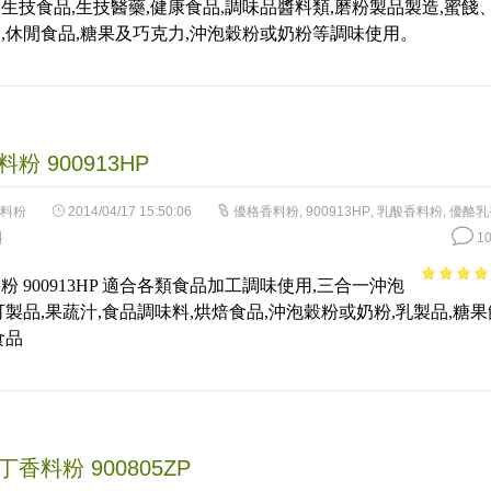
生技食品,生技醫藥,健康食品,調味品醬料類,磨粉製品製造,蜜餞
of 5
,休閒食品,糖果及巧克力,沖泡穀粉或奶粉等調味使用。
粉 900913HP
料粉
2014/04/17 15:50:06
優格香料粉
,
900913HP
,
乳酸香料粉
,
優酪乳
料
10
粉 900913HP 適合各類食品加工調味使用,三合一沖泡
4.58
out 
可製品,果蔬汁,食品調味料,烘焙食品,沖泡穀粉或奶粉,乳製品,糖果
5
食品
香料粉 900805ZP