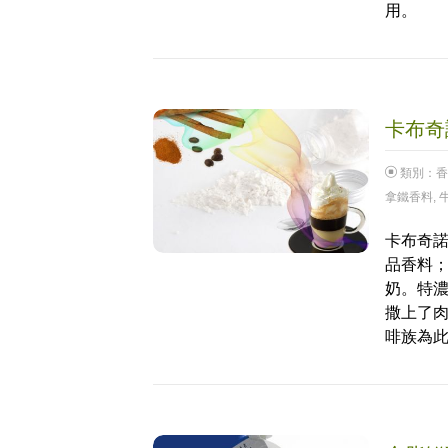
用。
卡布奇諾
類別：
香
拿鐵香料
,
卡布奇諾
品香料
奶。特
撒上了
啡族為