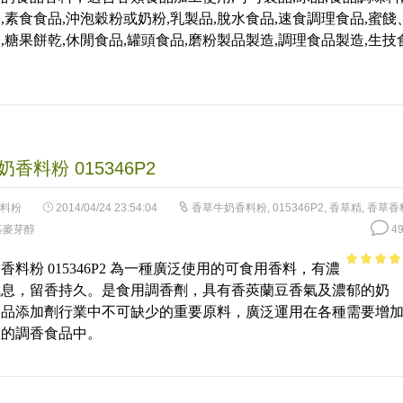
5
,素食食品,沖泡穀粉或奶粉,乳製品,脫水食品,速食調理食品,蜜餞
,糖果餅乾,休閒食品,罐頭食品,磨粉製品製造,調理食品製造,生技
香料粉 015346P2
料粉
2014/04/24 23:54:04
香草牛奶香料粉
,
015346P2
,
香草精
,
香草香
基麥芽醇
49
香料粉 015346P2 為一種廣泛使用的可食用香料，有濃
4.1
out of
氣息，留香持久。是食用調香劑，具有香莢蘭豆香氣及濃郁的奶
5
食品添加劑行業中不可缺少的重要原料，廣泛運用在各種需要增
息的調香食品中。