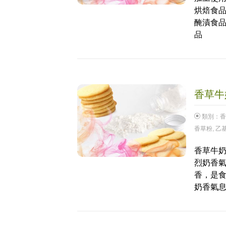
烘焙食品
醃漬食品
品
香草牛奶
類別：
香
香草粉
,
乙
香草牛奶
烈奶香
香，是
奶香氣