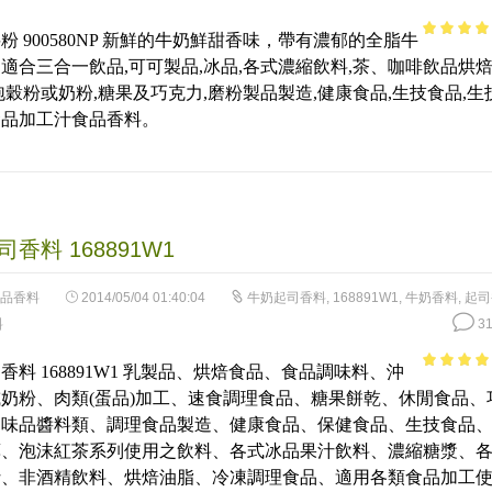
粉 900580NP 新鮮的牛奶鮮甜香味，帶有濃郁的全脂牛
3.71
out
適合三合一飲品,可可製品,冰品,各式濃縮飲料,茶、咖啡飲品烘
of 5
泡穀粉或奶粉,糖果及巧克力,磨粉製品製造,健康食品,生技食品,生
食品加工汁食品香料。
香料 168891W1
品香料
2014/05/04 01:40:04
牛奶起司香料
,
168891W1
,
牛奶香料
,
起司
料
31
香料 168891W1 乳製品、烘焙食品、食品調味料、沖
4.13
out
奶粉、肉類(蛋品)加工、速食調理食品、糖果餅乾、休閒食品、
of 5
調味品醬料類、調理食品製造、健康食品、保健食品、生技食品
藥、泡沫紅茶系列使用之飲料、各式冰品果汁飲料、濃縮糖漿、
汁、非酒精飲料、烘焙油脂、冷凍調理食品、適用各類食品加工