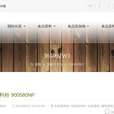
3號‎
關於向富
食品香料
食品添加物
食品原
365992W1
首頁
關鍵字查詢
365992W1
粉 900580NP
料粉
2014/05/27 03:50:04
牛奶香料粉
,
900580NP
,
牛奶香料
,
煉乳香料
29