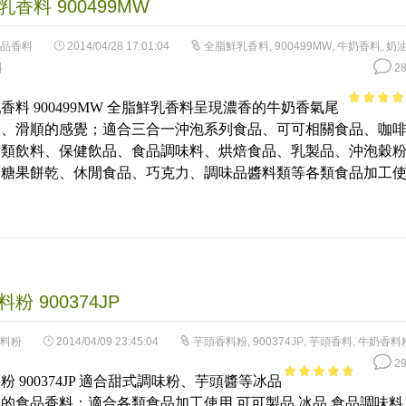
香料 900499MW
品香料
2014/04/28 17:01:04
全脂鮮乳香料
,
900499MW
,
牛奶香料
,
奶
料
28
香料 900499MW 全脂鮮乳香料呈現濃香的牛奶香氣尾
3.97
out
脂、滑順的感覺；適合三合一沖泡系列食品、可可相關食品、咖
of 5
茶類飲料、保健飲品、食品調味料、烘焙食品、乳製品、沖泡穀
、糖果餅乾、休閒食品、巧克力、調味品醬料類等各類食品加工
粉 900374JP
料粉
2014/04/09 23:45:04
芋頭香料粉
,
900374JP
,
芋頭香料
,
牛奶香料
29
粉 900374JP 適合甜式調味粉、芋頭醬等冰品
4.45
out of
的食品香料；適合各類食品加工使用,可可製品,冰品,食品調味料