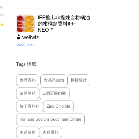
料
,
02
IFF推出非提煉自柑橘油
的柑橘類香料IFF
NEO™
of
wellwiz
氣
2022-10-25
Tags 標籤
食品香料
食品添加物
檸檬酸錳
白甘草精
L-酒石酸肉酸
柳丁香料粉
Zinc Chloride
Iron and Sodium Succinate Citrate
腸道健康
肉精香料