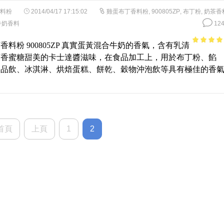
料粉
2014/04/17 17:15:02
雞蛋布丁香料粉
,
900805ZP
,
布丁粉
,
奶茶香
牛奶香料
124
香料粉 900805ZP 真實蛋黃混合牛奶的香氣，含有乳清
4.96
out 
頭香蜜糖甜美的卡士達醬滋味，在食品加工上，用於布丁粉、餡
5
品品飲、冰淇淋、烘焙蛋糕、餅乾、穀物沖泡飲等具有極佳的香
首頁
上頁
1
2