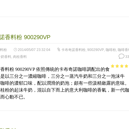
香料粉 900290VP
料粉
2014/05/07 23:32:04
卡布奇諾香料粉
,
900290VP
,
咖啡粉
,
咖啡香
牛奶香料
,
肉桂香料
33
香料粉 900290VP 依照傳統的卡布奇諾咖啡調配出的食
5
out of 5
；是以三分之一濃縮咖啡，三分之一蒸汽牛奶和三分之一泡沫牛
濃咖啡的濃郁口味，配以潤滑的奶泡；頗有一些汲精斂露的意味
肉桂粉的起沫牛奶，混以自下而上的意大利咖啡的香氣，新一代
此而心動不已。