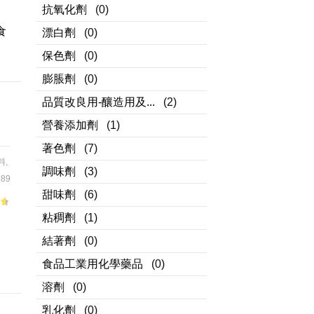
抗氧化劑
(0)
、
食
漂白劑
(0)
保色劑
(0)
膨脹劑
(0)
品質改良用-釀造用及...
(2)
營養添加劑
(1)
著色劑
(7)
料
,
調味劑
(3)
89
甜味劑
(6)
粘稠劑
(1)
結著劑
(0)
加
食品工業用化學藥品
(0)
溶劑
(0)
乳化劑
(0)