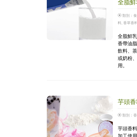
全脂鮮乳
類別：
食
料
,
香草香
全脂鮮乳
香帶油
飲料、
或奶粉
用。
芋頭香料
類別：
香
芋頭香料
加工使用