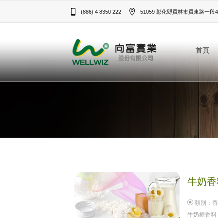
(886) 4 8350 222
51059 彰化縣員林市員東路一段43
首頁
牛奶香料
類別：
香
牛奶糖香料