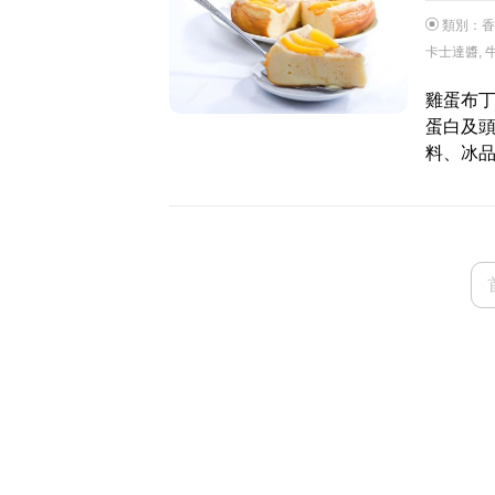
類別：
香
卡士達醬
,
雞蛋布丁
蛋白及
料、冰