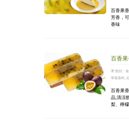
百香果香
芳香，
香味
百香果香
類別：
食
草莓香料
,
百香果香
品,清涼
梨、檸