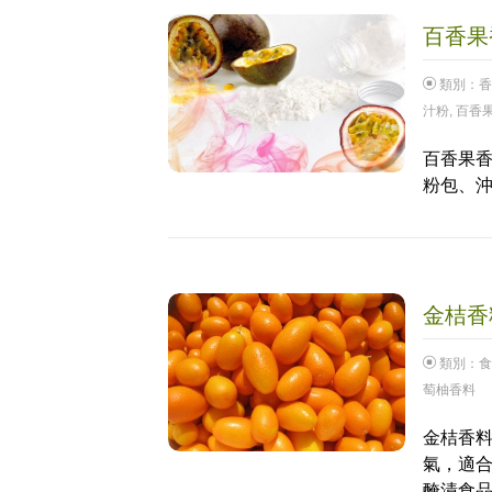
百香果香
類別：
香
汁粉
,
百香
百香果香
粉包、
金桔香料
類別：
食
萄柚香料
金桔香料
氣，適合
醃漬食品