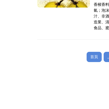
香檳香料
氣；泡
汁、非
造業、
食品、
首頁