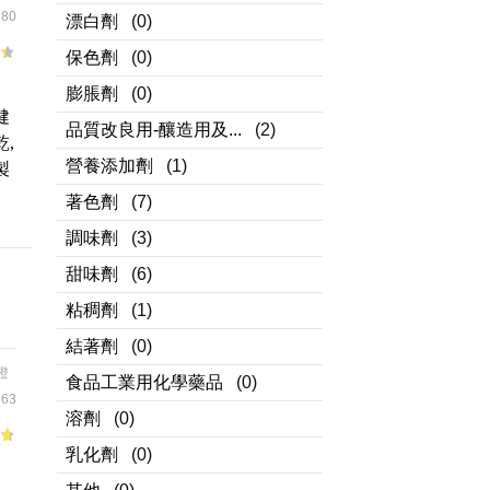
80
漂白劑
(0)
保色劑
(0)
；
膨脹劑
(0)
健
品質改良用-釀造用及...
(2)
,
營養添加劑
(1)
製
著色劑
(7)
調味劑
(3)
甜味劑
(6)
粘稠劑
(1)
結著劑
(0)
橙
食品工業用化學藥品
(0)
63
溶劑
(0)
乳化劑
(0)
of
適