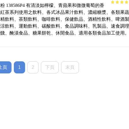
粉 138586P4 有清淡如檸檬、青蘋果和微微葡萄的香
4.94
out 
沫紅茶系列使用之飲料、各式冰品果汁飲料、濃縮糖漿、各類果
5
酒精飲料、茶類飲料、咖啡飲料、保健飲品、酒精性飲料、啤酒
清涼飲料、運動飲料、碳酸飲料、食品調味料、乳製品、速食調
蜜餞、醃漬食品、糖果餅乾、休閒食品、適用各類食品加工使用
上頁
1
2
下頁
末頁