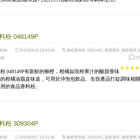
粉 048149P
料粉
2014/04/14 23:44:46
柳橙香料粉
,
048149P
,
甜橙香料
,
柳橙香料
,
料粉
57
粉 048149P有新鮮的柳橙，柑橘如現榨果汁的酸甜香味
4.88
out 
淡的柑橘油脂皮味道，可用於沖泡包飲品、生技產品打錠調味相
5
品用的食品香料粉。
粉 309304P
料粉
2014/05/27 19:41:46
柳橙香料粉
,
309304P
,
甜橙香料
,
柳橙香料
,