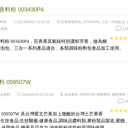
料粉 003430P4
料粉
2014/04/16 23:26:50
百香果香料粉
,
003430P4
,
三合一沖泡飲品
,
果香料
11
料粉 003430P4，百香果其氣味特別濃郁芳香，做為糖
3.73
out
沖泡包、三合一系列產品適合，各類調味粉劑包食品加工使用。
of 5
 059507W
品香料
2014/04/19 04:22:04
金桔香料
,
059507W
,
檸檬香料
,
柳橙香料
,
28
 059507W 具台灣愛文芒果加上微酸的台灣土芒果香
3.63
out
生技食品,生技醫藥,健康食品,調味品醬料類,磨粉製品製造,蜜餞
of 5
,休閒食品,糖果及巧克力,沖泡穀粉或奶粉等調味使用。