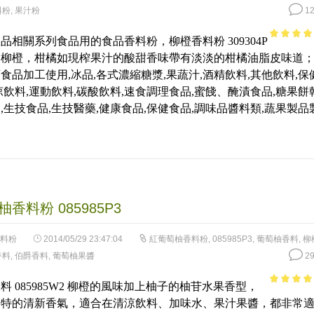
料粉
,
果汁粉
12
品相關系列食品用的食品香料粉，柳橙香料粉 309304P
3.77
out
的柳橙，柑橘如現榨果汁的酸甜香味帶有淡淡的柑橘油脂皮味道
of 5
食品加工使用,冰品,各式濃縮糖漿,果蔬汁,酒精飲料,其他飲料,保
涼飲料,運動飲料,碳酸飲料,速食調理食品,蜜餞、醃漬食品,糖果餅乾
,生技食品,生技醫藥,健康食品,保健食品,調味品醬料類,蔬果製品
香料粉 085985P3
料粉
2014/05/29 23:47:04
紅葡萄柚香料粉
,
085985P3
,
葡萄柚香料
,
柳
香料
,
伯爵香料
,
葡萄柚果醬
29
料 085985W2 柳橙的風味加上柚子的柚苷水果香型，
4.31
out 
獨特的清新香氣，適合在清涼飲料、加味水、果汁果醬，都非常
5