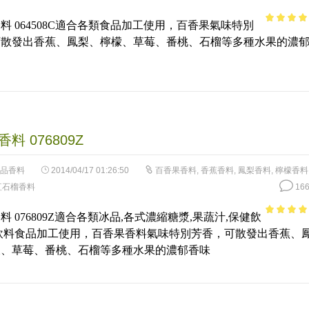
料 064508C適合各類食品加工使用，百香果氣味特別
4.99
out 
可散發出香蕉、鳳梨、檸檬、草莓、番桃、石榴等多種水果的濃
5
料 076809Z
品香料
2014/04/17 01:26:50
百香果香料
,
香蕉香料
,
鳳梨香料
,
檸檬香料
紅石榴香料
166
料 076809Z適合各類冰品,各式濃縮糖漿,果蔬汁,保健飲
4.66
out 
飲料食品加工使用，百香果香料氣味特別芳香，可散發出香蕉、
5
檬、草莓、番桃、石榴等多種水果的濃郁香味