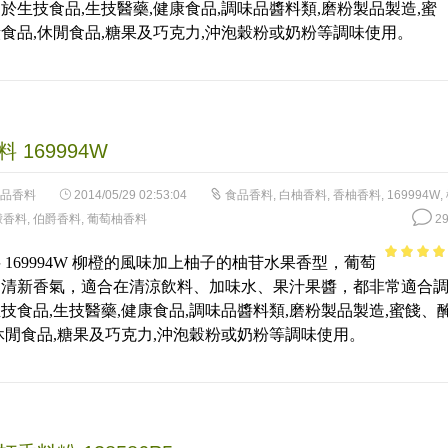
於生技食品,生技醫藥,健康食品,調味品醬料類,磨粉製品製造,蜜
食品,休閒食品,糖果及巧克力,沖泡穀粉或奶粉等調味使用。
 169994W
品香料
2014/05/29 02:53:04
食品香料
,
白柚香料
,
香柚香料
,
169994W
,
檬香料
,
伯爵香料
,
葡萄柚香料
29
 169994W 柳橙的風味加上柚子的柚苷水果香型，葡萄
3.81
out
的清新香氣，適合在清涼飲料、加味水、果汁果醬，都非常適合
of 5
技食品,生技醫藥,健康食品,調味品醬料類,磨粉製品製造,蜜餞、
休閒食品,糖果及巧克力,沖泡穀粉或奶粉等調味使用。