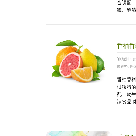
合調配，
餞、醃漬
香柚香料
類別：
食
橙香料
,
檸
香柚香料
柚獨特
配，於生
漬食品,