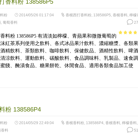
香料粉 138586P5
料粉
2014/05/26 01:17:04
香檳西打香料粉
,
138586P5
,
香檳香料
,
檸檬
料
,
葡萄香料
27
香料粉 138586P5 有清淡如檸檬、青蘋果和微微葡萄的
3.62
out
泡沫紅茶系列使用之飲料、各式冰品果汁飲料、濃縮糖漿、各類
of 5
非酒精飲料、茶類飲料、咖啡飲料、保健飲品、酒精性飲料、啤
、清涼飲料、運動飲料、碳酸飲料、食品調味料、乳製品、速食
、蜜餞、醃漬食品、糖果餅乾、休閒食品、適用各類食品加工使
粉 138586P4
料粉
2014/05/29 22:49:04
香檳香料粉
,
138586P4
,
香檳香料
,
檸檬香料
萄香料
51