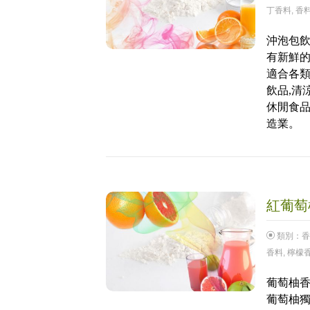
丁香料
,
香
沖泡包飲
有新鮮
適合各類
飲品,清
休閒食品
造業。
紅葡萄柚
類別：
香
香料
,
檸檬
葡萄柚香
葡萄柚