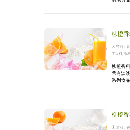
柳橙香料
類別：
香
丁香料
,
香
柳橙香料
帶有淡
系列食
柳橙香料
類別：
香