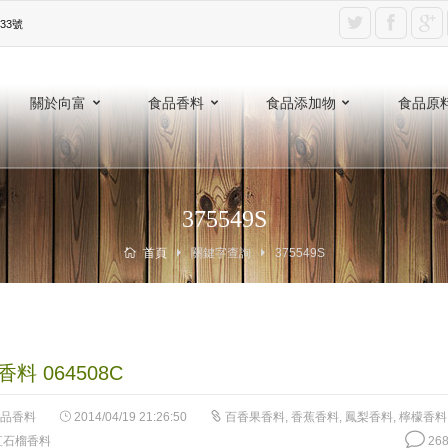
3號‎
關於向富
食品香料
食品添加物
食品原
375549S
首頁
關鍵字查詢
375549S
料 064508C
品香料
2014/04/19 21:26:50
百香果香料
,
香蕉香料
,
鳳梨香料
,
檸檬香料
紅石榴香料
268