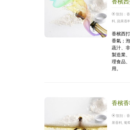
香檳西打
類別：
香
料
,
蘋果香
香檳西打
香氣；
蔬汁、
製造業
理食品
用。
香檳香料
類別：
香
果香料
,
葡