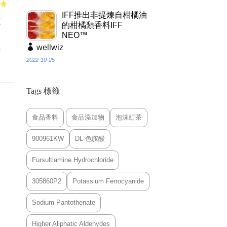
of
IFF推出非提煉自柑橘油
蔬
的柑橘類香料IFF
製
NEO™
理
wellwiz
。
2022-10-25
Tags 標籤
食品香料
食品添加物
泡沫紅茶
900961KW
DL-色胺酸
Fursultiamine Hydrochloride
305860P2
Potassium Ferrocyanide
Sodium Pantothenate
Higher Aliphatic Aldehydes