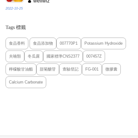
wellwiz
2022-10-25
Tags 標籤
食品香料
食品添加物
007770P1
Potassium Hydroxide
夫喃類
冬瓜露
國家標準CNS2377
007457Z
檸檬酸甘油酯
甜菊醣苷
查驗登記
FG-001
微膠囊
Calcium Carbonate