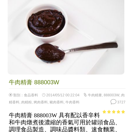
牛肉精膏 888003W
類別：
食品香料
2014/05/12 00:22:04
牛肉精膏
,
888003W
,
肉
精香料
,
肉精粉
,
烤肉香料
,
豬肉香料
,
牛肉香料
3727
牛肉精膏 888003W 具有配以香辛料
4.92
out of
和牛肉燉煮後濃縮的香氣可用於罐頭食品、
5
調理食品製造、調味品醬料類、速食麵業、