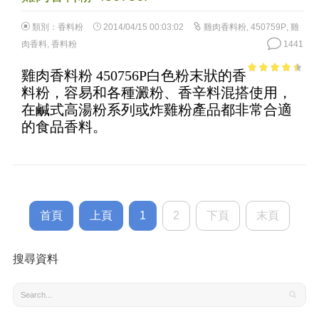
類別：
香料粉
2014/04/15 00:03:02
雞肉香料粉
,
450759P
,
雞
肉香料
,
香料粉
1441
雞肉香料粉 450756P白色粉末狀的香
3.88
out
料粉，容易和各種澱粉、香辛料混搭使用，
of 5
在鹹式高湯粉系列或炸雞粉產品都非常合適
的食品香料。
首頁
上頁
1
2
下頁
末頁
搜尋資料