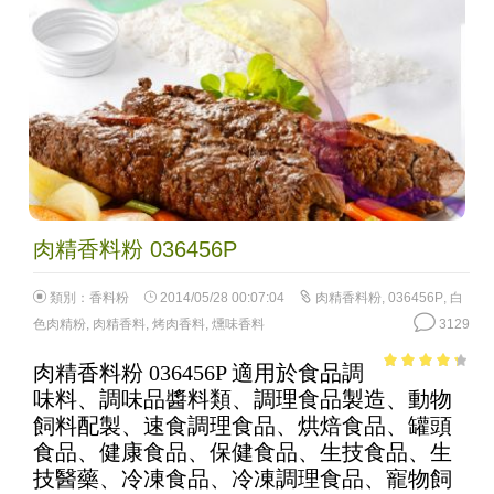
肉精香料粉 036456P
類別：
香料粉
2014/05/28 00:07:04
肉精香料粉
,
036456P
,
白
色肉精粉
,
肉精香料
,
烤肉香料
,
燻味香料
3129
肉精香料粉 036456P 適用於食品調
3.64
out
味料、調味品醬料類、調理食品製造、動物
of 5
飼料配製、速食調理食品、烘焙食品、罐頭
食品、健康食品、保健食品、生技食品、生
技醫藥、冷凍食品、冷凍調理食品、寵物飼