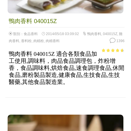
鴨肉香料 040015Z
類別：
食品香料
2014/05/18 03:09:02
鴨肉香料
,
040015Z
,
雞
肉香料
,
香料粉
,
肉精粉
,
肉精香料
1396
鴨肉香料 040015Z 適合各類食品加
4.22
out
工使用,調味料，肉品食品調理包，炸粉增
of 5
香，食品調味料,烘焙食品,速食調理食品,休閒
食品,磨粉製品製造,健康食品,生技食品,生技
醫藥,其他食品製造業。