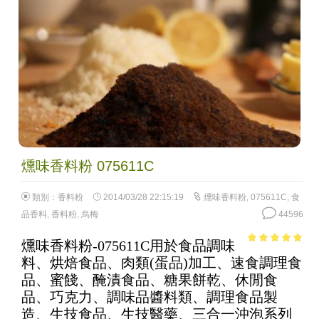
燻味香料粉 075611C
類別：
香料粉
2014/03/28 22:15:19
燻味香料粉
,
075611C
,
食
品香料
,
香料粉
,
烏梅
44596
燻味香料粉-075611C用於食品調味
4.96
out of
料、烘焙食品、肉類(蛋品)加工、速食調理食
5
品、蜜餞、醃漬食品、糖果餅乾、休閒食
品、巧克力、調味品醬料類、調理食品製
造、生技食品、生技醫藥、三合一沖泡系列