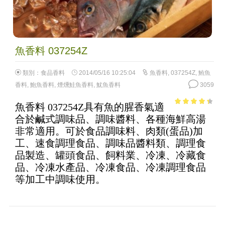
魚香料 037254Z
類別：
食品香料
2014/05/16 10:25:04
魚香料
,
037254Z
,
鮪魚
香料
,
鮑魚香料
,
煙燻鮭魚香料
,
魷魚香料
3059
魚香料 037254Z具有魚的腥香氣適
3.77
out
合於鹹式調味品、調味醬料、各種海鮮高湯
of 5
非常適用。可於食品調味料、肉類(蛋品)加
工、速食調理食品、調味品醬料類、調理食
品製造、罐頭食品、飼料業、冷凍、冷藏食
品、冷凍水產品、冷凍食品、冷凍調理食品
等加工中調味使用。