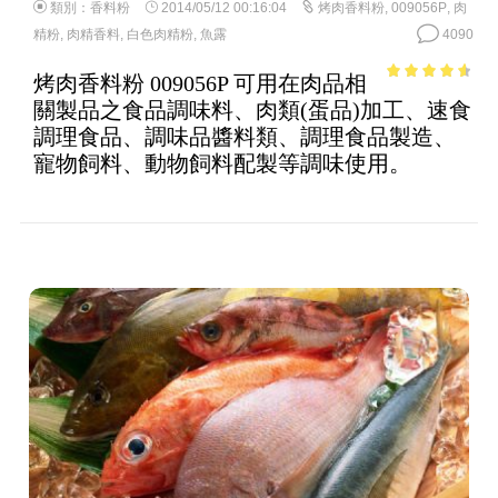
類別：
香料粉
2014/05/12 00:16:04
烤肉香料粉
,
009056P
,
肉
精粉
,
肉精香料
,
白色肉精粉
,
魚露
4090
烤肉香料粉 009056P 可用在肉品相
4.12
out
關製品之食品調味料、肉類(蛋品)加工、速食
of 5
調理食品、調味品醬料類、調理食品製造、
寵物飼料、動物飼料配製等調味使用。