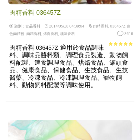
肉精香料 036457Z
類別：
食品香料
2014/05/18 04:39:04
肉精香料
,
036457Z
,
白
色肉精粉
,
肉精香料
,
烤肉香料
,
燻味香料
3616
肉精香料 036457Z 適用於食品調味
4.76
out of
料、調味品醬料類、調理食品製造、動物飼
5
料配製、速食調理食品、烘焙食品、罐頭食
品、健康食品、保健食品、生技食品、生技
醫藥、冷凍食品、冷凍調理食品、寵物飼
料、動物飼料配製等調味使用。