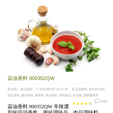
蒜油香料 900352QW
類別：
食品香料
2014/05/26 19:21:36
蒜油香料
,
900352QW
,
花生香料
,
薑油香料
,
薑香料
,
食品香料
,
甜味食品
,
冬瓜糖
,
黑糖薑母茶
6489
蒜油香料 900352QW 辛辣濃
3.97
out
烈的蒜頭香氣，用於調味品、肉品調味料、