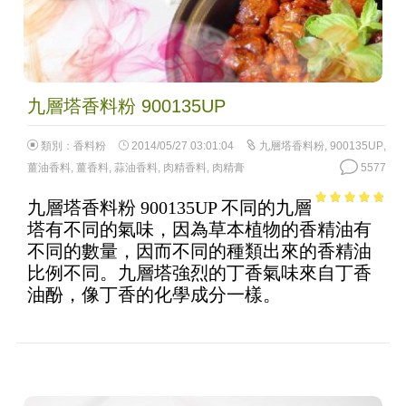
九層塔香料粉 900135UP
類別：
香料粉
2014/05/27 03:01:04
九層塔香料粉
,
900135UP
,
薑油香料
,
薑香料
,
蒜油香料
,
肉精香料
,
肉精膏
5577
九層塔香料粉 900135UP 不同的九層
4.5
out of
塔有不同的氣味，因為草本植物的香精油有
5
不同的數量，因而不同的種類出來的香精油
比例不同。九層塔強烈的丁香氣味來自丁香
油酚，像丁香的化學成分一樣。